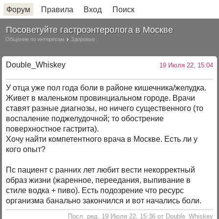
Форум
Правила
Вход
Поиск
Посоветуйте гастроэнтеролога в Москве
Общение по интересам
Здоровье
Double_Whiskey
19 Июля 22, 15:04
У отца уже пол года боли в районе кишечника/желудка.
Живет в маленьком провинциальном городе. Врачи
ставят разные диагнозы, но ничего существенного (то
воспаление поджелудочной; то обострение
поверхностное гастрита).
Хочу найти компетентного врача в Москве. Есть ли у
кого опыт?
Пс пациент с ранних лет любит вести некорректный
образ жизни (жаренное, переедания, выпивание в
стиле водка + пиво). Есть подозрение что ресурс
организма банально закончился и вот начались боли.
Посл. ред. 19 Июля 22, 15:36 от Double_Whiskey