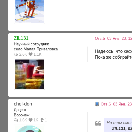
ZIL131
Отв.5
03 Янв. 23, 12
Научный сотрудник
село Малая Приваловка
Надеюсь, что каф
2.6K
1.1K
Пока же собирайт
chel-don
Отв.6
03 Янв. 23
Доцент
Воронеж
1.6K
1K
1
Но там смен
ZIL131, 0