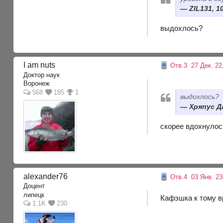
ZIL131, 10
выдохлось?
I am nuts
Отв.3
27 Дек. 22,
Доктор наук
Воронеж
568
185
1
выдохлось?
Хряпус Да
скорее вдохнулос
alexander76
Отв.4
03 Янв. 23,
Доцент
липецк
Кафэшка к тому в
1.1K
230