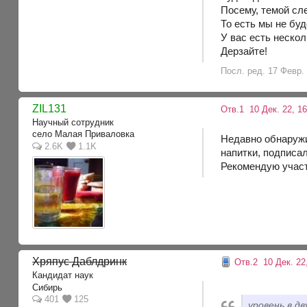
Посему, темой с
То есть мы не бу
У вас есть неско
Дерзайте!
Посл. ред. 17 Февр. 
ZIL131
Отв.1
10 Дек. 22, 16
Научный сотрудник
село Малая Приваловка
Недавно обнаружил
2.6K
1.1K
напитки, подписа
Рекомендую участ
Хряпус Даблдринк
Отв.2
10 Дек. 22
Кандидат наук
Сибирь
401
125
уровень в д