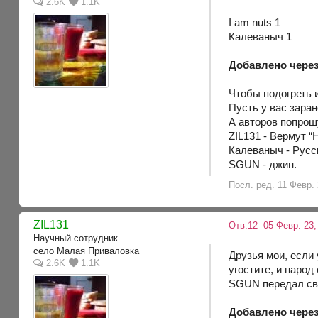
2.6K
1.1K
I am nuts 1
Калеваныч 1
Добавлено через
Чтобы подогреть 
Пусть у вас зара
А авторов попрош
ZIL131 - Вермут “
Калеваныч - Русс
SGUN - джин.
Посл. ред. 11 Февр. 
ZIL131
Отв.12
05 Февр. 23,
Научный сотрудник
село Малая Приваловка
Друзья мои, если 
2.6K
1.1K
угостите, и народ 
SGUN передал св
Добавлено через 