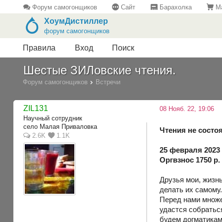
Форум самогонщиков
Сайт
Барахолка
Ма
ХоумДистиллер
форум самогонщиков
Правила
Вход
Поиск
Шестые ЗИЛовские чтения.
Форум самогонщиков
Встречи
ZIL131
08 Нояб. 22, 19:06
Научный сотрудник
село Малая Приваловка
Чтения не состоя
2.6K
1.1K
25 февраля 2023 г
Оргвзнос 1750 р.
Друзья мои, жизнь
делать их самому
Перед нами множес
удастся собраться
будем догматикам