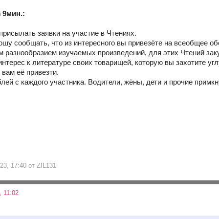
 9мин.:
присылать заявки на участие в Чтениях.
шу сообщать, что из интересного вы привезёте на всеобщее обо
м разнообразием изучаемых произведений, для этих Чтений зак
интерес к литературе своих товарищей, которую вы захотите уг
 вам её привезти.
лей с каждого участника. Водители, жёны, дети и прочие примкн
23, 17:40 от ZIL131
 11:02