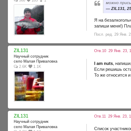
568
185
1
можно присы
ZIL131, 2
Я на безалкоголь
запиши меня!) Пл
Посл. ред. 29 Янв. 2
ZIL131
Отв.10
29 Янв. 23, 1
Научный сотрудник
село Малая Приваловка
I am nuts
, напиши
2.6K
1.1K
Если решишь оста
То же относится 
ZIL131
Отв.11
29 Янв. 23, 
Научный сотрудник
село Малая Приваловка
Список участнико