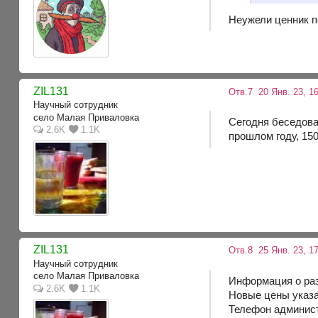
Неужели ценник п
ZIL131
Отв.7
20 Янв. 23, 16
Научный сотрудник
село Малая Приваловка
Сегодня беседова
2.6K
1.1K
прошлом году, 15
ZIL131
Отв.8
25 Янв. 23, 17
Научный сотрудник
село Малая Приваловка
Информация о раз
2.6K
1.1K
Новые цены указа
Телефон админист