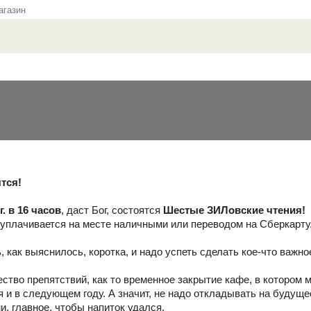
газин
тся!
. в 16 часов
, даст Бог, состоятся
Шестые ЗИЛовские чтения!
уплачивается на месте наличными или переводом на Сберкарту
, как выяснилось, коротка, и надо успеть сделать кое-что важн
.
тво препятствий, как то временное закрытие кафе, в котором мы
 и в следующем году. А значит, не надо откладывать на будуще
и, главное, чтобы напиток удался.