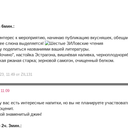
 6мин.:
интерес к мероприятию, начинаю публикацию вкусняшек, обеща
нее слюна выделяется!
у поделиться названиями вашей литературы.
Ночино”, настойка Эстрагона, вишнёвая наливка, черноплодноряб
кая ржаная старка; зерновой самогон, очищенный белком.
23, 11:49 от ZIL131
 11:09
у вас есть интересные напитки, но вы не планируете участвоват
оценит.
ой знаменитый джин!
2ч. 3мин.: