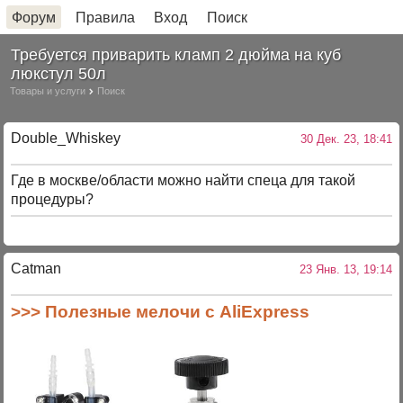
Форум
Правила
Вход
Поиск
Требуется приварить кламп 2 дюйма на куб
люкстул 50л
Товары и услуги
Поиск
Double_Whiskey
30 Дек. 23, 18:41
Где в москве/области можно найти спеца для такой
процедуры?
Catman
23 Янв. 13, 19:14
>>> Полезные мелочи с AliExpress