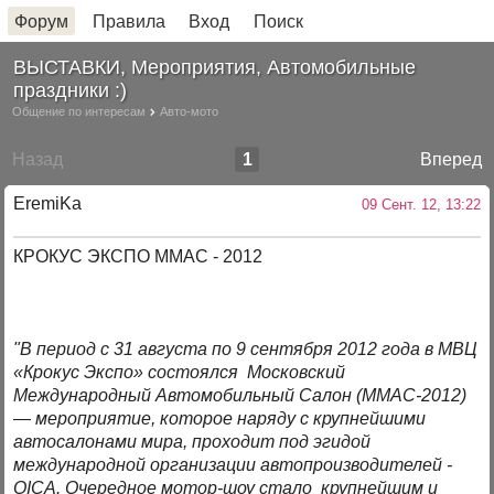
Форум
Правила
Вход
Поиск
ВЫСТАВКИ, Мероприятия, Автомобильные
праздники :)
Общение по интересам
Авто-мото
Назад
1
Вперед
EremiKa
09 Сент. 12, 13:22
КРОКУС ЭКСПО ММАС - 2012
"В период с 31 августа по 9 сентября 2012 года в МВЦ
«Крокус Экспо» состоялся Московский
Международный Автомобильный Салон (MMAC-2012)
— мероприятие, которое наряду с крупнейшими
автосалонами мира, проходит под эгидой
международной организации автопроизводителей -
OICA. Очередное мотор-шоу стало крупнейшим и