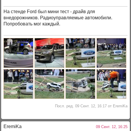
На стенде Ford был мини тест - драйв для
внедорожников. Радиоуправляемые автомобили.
Попробовать мог каждый.
Посл. ред. 09 Сент. 12, 16:17 от EremiKa
EremiKa
09 Сент. 12, 16:25