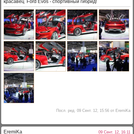
красавец Ford Evos - спортивный гибрид!
Посл. ред. 09 Сент. 12, 15:56 от EremiKa
EremiKa
09 Сент. 12, 16:11