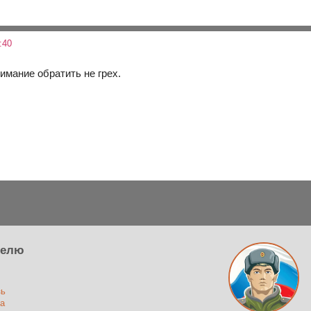
:40
имание обратить не грех.
телю
зь
а