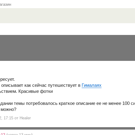
газин
ресует.
я описывает как сейчас путешествует в
Гималаях
ьствием. Красивые фотки
здании темы потребовалось краткое описание ее не менее 100 с
 можно?
2, 17:15 от Healer
7:12
(через 13 мин)