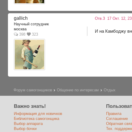
gallich
Отв.3
17 Окт. 12, 23
Научный сотрудник
москва
И на Камбоджу вн
398
323
Форум самогонщиков
Общение по интересам
Отдых
Важно знать!
Пользова
Информация для новичков
Правила
Библиотека самогонщика
Соглашение
Выбор аппарата
Обратная свя
Выбор бочки
Тех. поддержк