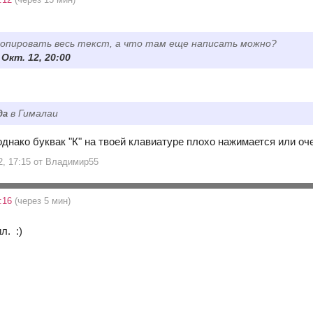
опировать весь текст, а что там еще написать можно?
7 Окт. 12, 20:00
да
в Гималаи
 однако буквак "К" на твоей клавиатуре плохо нажимается или оче
12, 17:15 от Владимир55
7:16
(через 5 мин)
л. :)