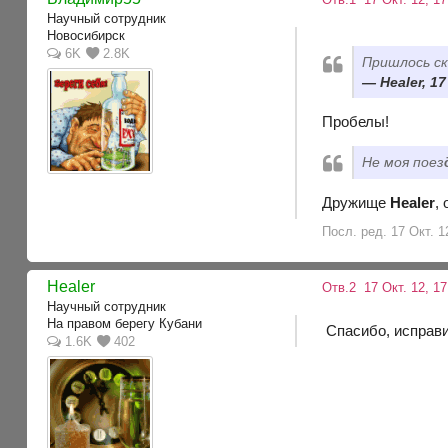
Научный сотрудник
Новосибирск
6K
2.8K
Пришлось ск
Healer, 1
Пробелы!
Не моя поез
Дружище
Healer
,
Посл. ред. 17 Окт. 
Healer
Отв.2
17 Окт. 12, 1
Научный сотрудник
На правом берегу Кубани
Спасибо, исправи
1.6K
402