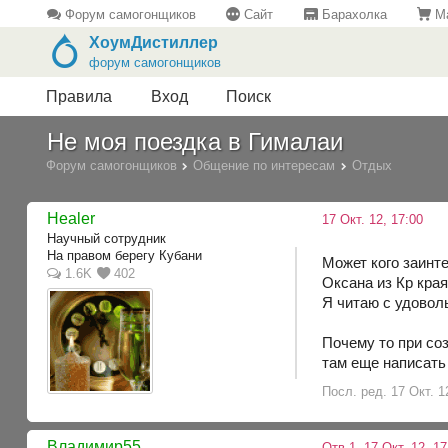
Форум самогонщиков
Сайт
Барахолка
Ма
ХоумДистиллер
форум самогонщиков
Правила
Вход
Поиск
Не моя поездка в Гималаи
Форум самогонщиков
Общение по интересам
Отдых
Healer
17 Окт. 12, 17:00
Научный сотрудник
На правом берегу Кубани
Может кого заинте
1.6K
402
Оксана из Кр кра
Я читаю с удовол
Почему то при со
там еще написать
Посл. ред. 17 Окт. 1
Владимир55
Отв.1
17 Окт. 12, 1