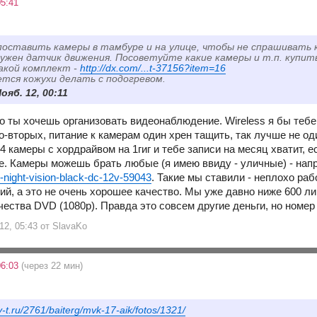
5:41
оставить камеры в тамбуре и на улице, чтобы не спрашивать
ужен датчик движения. Посоветуйте какие камеры и т.п. купит
акой комплект -
http://dx.com/...t-37156?item=16
тся кожухи делать с подогревом.
Нояб. 12, 00:11
о ты хочешь организовать видеонаблюдение. Wireless я бы тебе 
о-вторых, питание к камерам один хрен тащить, так лучше не оди
 4 камеры с хордрайвом на 1гиг и тебе записи на месяц хватит, ес
е. Камеры можешь брать любые (я имею ввиду - уличные) - на
-night-vision-black-dc-12v-59043
. Такие мы ставили - неплохо ра
й, а это не очень хорошее качество. Мы уже давно ниже 600 ли
ества DVD (1080p). Правда это совсем другие деньги, но номер
12, 05:43 от SlavaKo
06:03
(через 22 мин)
v-t.ru/2761/baiterg/mvk-17-aik/fotos/1321/