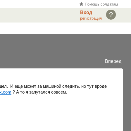
Помощь солдатам
Вход
?
регистрация
Вперед
шел. И еще может за машиной следить, но тут вроде
x.com
? А то я запутался совсем.