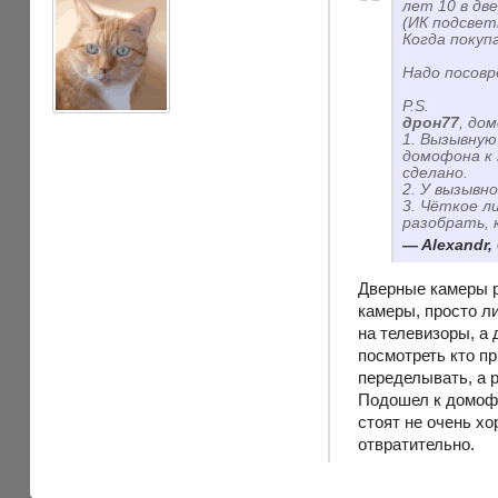
лет 10 в дв
(ИК подсвет
Когда покуп
Надо посовр
P.S.
дрон77
, до
1. Вызывную
домофона к 
сделано.
2. У вызывн
3. Чёткое л
разобрать,
Alexandr,
Дверные камеры р
камеры, просто ли
на телевизоры, а
посмотреть кто пр
переделывать, а р
Подошел к домофо
стоят не очень хо
отвратительно.