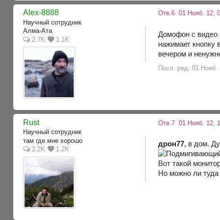
Alex-8888
Отв.6
01 Нояб. 12, 
Научный сотрудник
Алма-Ата
Домофон с видео 
2.7K
1.1K
нажимает кнопку 
вечером и ненужно
Посл. ред. 01 Нояб. 
Rust
Отв.7
01 Нояб. 12, 1
Научный сотрудник
там где мне хорошо
дрон77
, в дом. Д
2.2K
1.2K
Вот такой монито
Но можно ли туд