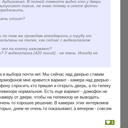
. Аудиоканал. В полной темноте видно кто у двери
е выпускают такие, не знаю почему в инете фотки.
 предложить.
брать стоит?
и по тем же проводам впендюрить и трубу от
юльпаны на телек, как сейчас с видеоглазком
а чел на кнопку нажимает?
У видеоглазка (420 линий) - не очень. Иногда не
 и выбора почти нет. Мы сейчас над дверью ставим
 домофонов мне нравится вариант - камера над дверью -
фону спросить кто пришел и открыть дверь, а по телеку
елевизоре нормальное. Есть еще вариант - домофон не
камеру от двери, чтобы на телевизор не выводить.
очень то хорошее решение. В камерах этих интеркомов
торых, днем не очень то показывают, а вечером - совсем
1