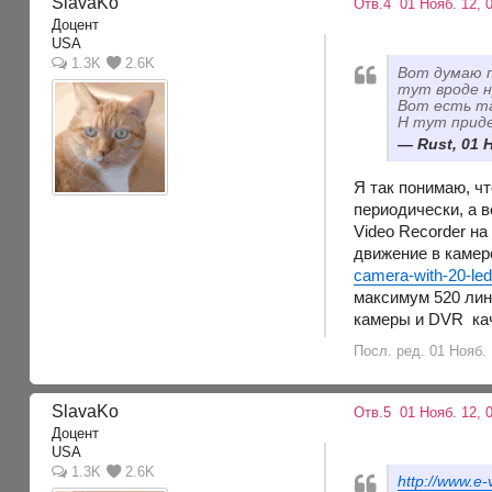
SlavaKo
Отв.4
01 Нояб. 12, 0
Доцент
USA
1.3K
2.6K
Вот думаю п
тут вроде н
Вот есть т
Н тут приде
Rust, 01 
Я так понимаю, чт
периодически, а в
Video Recorder на
движение в камер
camera-with-20-led
максимум 520 лини
камеры и DVR кач
Посл. ред. 01 Нояб. 
SlavaKo
Отв.5
01 Нояб. 12, 
Доцент
USA
1.3K
2.6K
http://www.e-