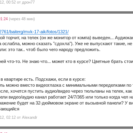
12, 00:52 от дрон77
01:24
(через 48 мин)
/2761/baiterg/mvk-17-aik/fotos/1321/
кой торчит, на телек (он же монитор от компа) выведен... Аудиок
 ослабла, можно сказать "сдохла"). Уже не выпускают такие, не
ли: это так.. чтоб было чего народу предложить.
й что-то. Не знаю что... может кто в курсе? Цветные брать сто
в квартире есть. Подскажи, если в курсе:
ль можно вместо видеоглазка с минимальными переделками по 
ле, хочется пустить аудио/видео через тюльпаны на телек, как
ели видео/аудио канал работает 24/7/365 или только когда чел 
ражение будет на 32-дюймовом экране от вызывной панели? У вид
12, 02:12 от Alexandr