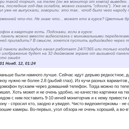
ери такой торчит, на телек (он же монитор от компа) выведен..
ка, последние год-два ослабла, можно сказать "сдохла"). Уже н
ал уже не выпускали, говорили: это так.. чтоб было чего народу
еменней что-то. Не знаю что... может кто в курсе? Цветные 
мофон в квартире есть. Подскажи, если в курсе:
 панель можно вместо видеоглазка с минимальными переделкам
ней приладить? В смысле, хочется пустить аудио/видео через т
ой панели видео/аудио канал работает 24/7/365 или только когд
и изображение будет на 32-дюймовом экране от вызывной панели? 
 кто зашёл
 01 Нояб. 12, 01:24
аньше были намного лучше. Сейчас идут дерьмо редкостное, да
нзу нужно не более 2.8 (рыбий глаз). Из кучи разных вариантов
 домофон пускаем через домашний телефон. Тогда можно по теле
ишел. Хоть может и не очень удобно, но качество картинки на т
ядом с ним поставить 9-10 инчей мониторчик и к нему привести 
ну - спросил кто, заодно и увидел. Чисто видеоинтеркомы - не 
рошие камеры. Во-первых, угол обзора не очень хороший, а во-в