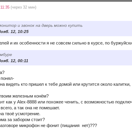
 11:35
(через 32 мин)
онитор и звонок на дверь можно купить
Нояб. 12, 10:25
лей и их особенности я не совсем сильно в курсе, по буржуйски
амбуре
Нояб. 12, 00:11
да?
 понял-
а видеть кто пришел к тебе домой или крутится около калитки, 
 твоим железным конём?
нт как у Alex-8888 или похожее ченить, с возможностью подклю
всего, а так она не помешает.
на твоё усмотрение.
дома за забором стоит?
азговоре микрофон не фонит (пищания нет)???