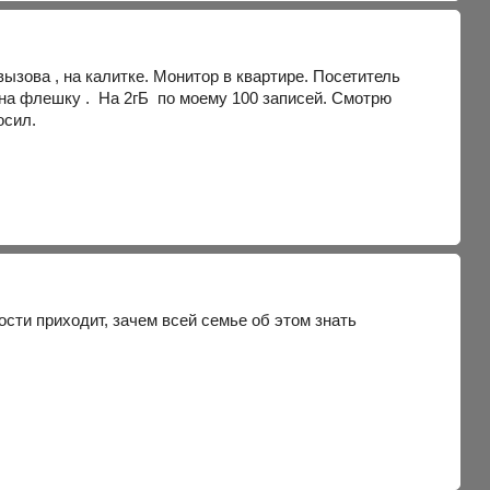
ызова , на калитке. Монитор в квартире. Посетитель
 на флешку . На 2гБ по моему 100 записей. Смотрю
осил.
гости приходит, зачем всей семье об этом знать