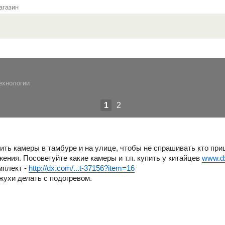
газин
ехнологии
1
2
ить камеры в тамбуре и на улице, чтобы не спрашивать кто при
ения. Посоветуйте какие камеры и т.п. купить у китайцев
www.d
мплект -
http://dx.com/...t-37156?item=16
жухи делать с подогревом.