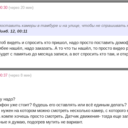
00:30
(через 20 мин)
оставить камеры в тамбуре и на улице, чтобы не спрашивать 
Нояб. 12, 00:11
чтоб видеть и спросить кто пришол, надо просто поставить домоф
ибее нашёл, надо заказать. А то что ты нашёл, то просто видео 
будет с памятью до месяца записи, а вот спросить кто там, и отк
00:37
(через 8 мин)
ру надо?
мофон уже стоит? будешь его оставлять или всё единым делать?
 нужен на котором можно смотреть несколько камер, с которого 
а компе хочешь просто смотреть. Датчик движения- тогда еще з
ные я думаю, подогрев мутить не вариант.