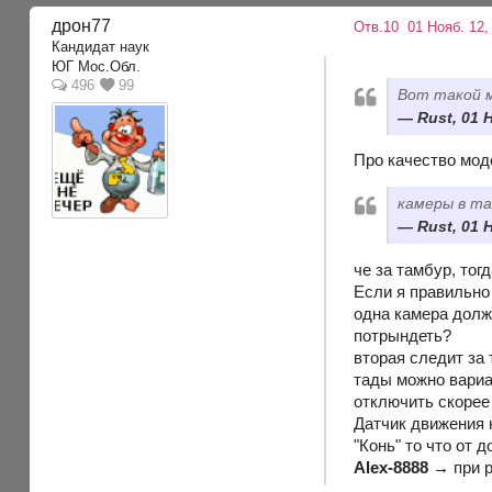
дрон77
Отв.10
01 Нояб. 12,
Кандидат наук
ЮГ Мос.Обл.
496
99
Вот такой м
Rust, 01 
Про качество моде
камеры в т
Rust, 01 
че за тамбур, тог
Если я правильно
одна камера должн
потрындеть?
вторая следит за
тады можно вариа
отключить скорее 
Датчик движения 
"Конь" то что от 
Alex-8888 →
при р