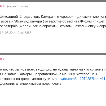
06:18
(через 16 мин)
фиксацией 2 года стоит. Камера = микрофон = динамик=кнопка в
вызова и 30секунд камера ( отверстие обьектива Ф=1мм ) пишет
е затираю. А если нужно спросить "кто там" нажал кнопку и спр
12, 06:20 от Alex-8888
0:25
умаю, что запись всех входящих не нужна, мало ли кто ко мне в 
Но запись камеры, направленной на машину, хотелось бы.
р и звонок на дверь можно купить
http://dx.com/...-107428?item=11
а дополнительные камеры подключать