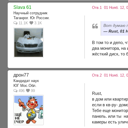
Slava 61
Отв.1
01 Нояб. 12, 
Научный сотрудник
Таганрог. Юг России.
11.1K
3.1K
Вот думаю п
Rust, 01 
В том то и дело, 
два монитора, на 
жёсткий диск, то 
дрон77
Отв.2
01 Нояб. 12, 
Кандидат наук
ЮГ Мос.Обл.
496
99
Rust,
в дом или кварти
если в кв-ру- до
Тебе еще монитор
панель. или ты н
камеры есть улич