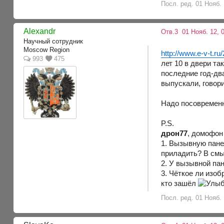
Посл. ред. 01 Нояб. 
Alexandr
Отв.3
01 Нояб. 12, 
Научный сотрудник
Moscow Region
http://www.e-v-t.ru
993
475
лет 10 в двери та
последние год-два
выпускали, говори
Надо посовременне
P.S.
дрон77
, домофон 
1. Вызывную пане
приладить? В смыс
2. У вызывной пан
3. Чёткое ли изоб
кто зашёл
Посл. ред. 01 Нояб. 