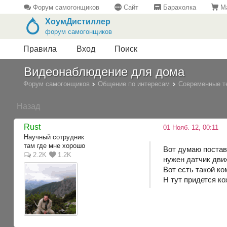
Форум самогонщиков
Сайт
Барахолка
Ма
ХоумДистиллер
форум самогонщиков
Правила
Вход
Поиск
Видеонаблюдение для дома
Форум самогонщиков
Общение по интересам
Современные т
Назад
Rust
01 Нояб. 12, 00:11
Научный сотрудник
там где мне хорошо
Вот думаю постав
2.2K
1.2K
нужен датчик движ
Вот есть такой ко
Н тут придется ко