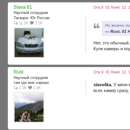
Slava 61
Отв.8
01 Нояб. 12, 
Научный сотрудник
Таганрог. Юг России.
11.1K
3.1K
Но можно л
Rust, 01 
Нет, это обычный 
Купи камеры и по
Rust
Отв.9
01 Нояб. 12, 
Научный сотрудник
там где мне хорошо
slavo4ka
, У меня
2.2K
1.2K
всех камер сразу