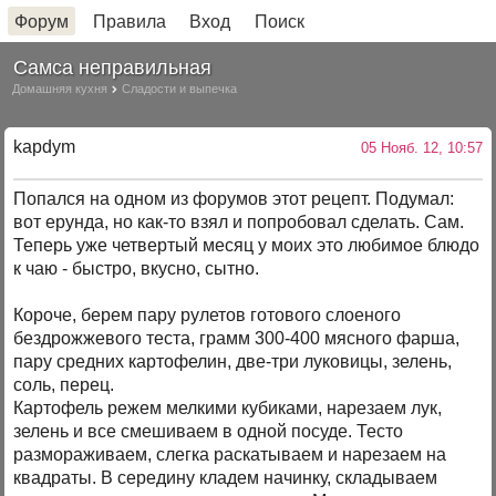
Форум
Правила
Вход
Поиск
Самса неправильная
Домашняя кухня
Сладости и выпечка
kapdym
05 Нояб. 12, 10:57
Попался на одном из форумов этот рецепт. Подумал:
вот ерунда, но как-то взял и попробовал сделать. Сам.
Теперь уже четвертый месяц у моих это любимое блюдо
к чаю - быстро, вкусно, сытно.
Короче, берем пару рулетов готового слоеного
бездрожжевого теста, грамм 300-400 мясного фарша,
пару средних картофелин, две-три луковицы, зелень,
соль, перец.
Картофель режем мелкими кубиками, нарезаем лук,
зелень и все смешиваем в одной посуде. Тесто
размораживаем, слегка раскатываем и нарезаем на
квадраты. В середину кладем начинку, складываем