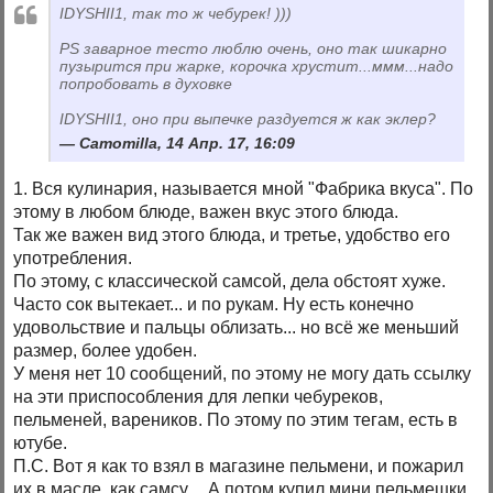
IDYSHII1, так то ж чебурек! )))
PS заварное тесто люблю очень, оно так шикарно
пузырится при жарке, корочка хрустит...ммм...надо
попробовать в духовке
IDYSHII1, оно при выпечке раздуется ж как эклер?
Camomilla, 14 Апр. 17, 16:09
1. Вся кулинария, называется мной "Фабрика вкуса". По
этому в любом блюде, важен вкус этого блюда.
Так же важен вид этого блюда, и третье, удобство его
употребления.
По этому, с классической самсой, дела обстоят хуже.
Часто сок вытекает... и по рукам. Ну есть конечно
удовольствие и пальцы облизать... но всё же меньший
размер, более удобен.
У меня нет 10 сообщений, по этому не могу дать ссылку
на эти приспособления для лепки чебуреков,
пельменей, вареников. По этому по этим тегам, есть в
ютубе.
П.С. Вот я как то взял в магазине пельмени, и пожарил
их в масле, как самсу.... А потом купил мини пельмешки,