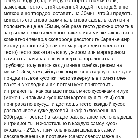
теплую воду (0,5л) в воду полторы ст.ложки соли,
замесишь тесто с этой соленной водой, тесто д.б. и не
мягкое и не твердое, оставить на 30мин, чтобы придять
мягкость его снова разминать,снова сделать круглой и
положить еще на 15мин, оба раза тесто должно стоять в
закрытом полиэтиленовом пакете или миске закрытом в
комнатной темпр.в сковороде расстопить баранье жир
из внутренностей (если нет маргарин для слоенного
тесто) тесто раскатать в круг, жиром или маргарином
намазать, начиная снизу в верх заворачивать в
трубочку, получается как длинная змейка, режем на
куски 5-8см, каждый кусок вокруг оси свернуть на круг и
придавить, все кусочки тесто завернуть в полиэтилен
пакет и в холодильник, потом нужо приготовить
ингридиенты, как раньше писал, мясо кусочками и лук
(можешь и такими кусочками картошку и тыквы) соль
приправа по вкусу..., и достаешь тесто, каждый кусок
расскатываем (уже духовой шкаф включаешь на
200град. - греется) в каждое расскатаное тесто кладешь
ингридиенты, и желательно в каждую самсу кусок
курдюка - 2*2см, триугольниками делаешь самсу,
раскладываешь в противен (самсу сверху мажешь