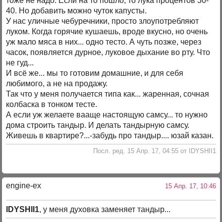
тоже не надо. Если на то пошло, то лука процентов 30-
40. Но добавить можно чуток капусты.
У нас уличные чебуречники, просто злоупотребляют
луком. Когда горячие кушаешь, вроде вкусно, но очень
уж мало мяса в них... одно тесто. А чуть позже, через
часок, появляется дурное, луковое дыхание во рту. Что
не гуд...
И всё же... мы то готовим домашние, и для себя
любимого, а не на продажу.
Так что у меня получается типа как... жаренная, сочная
колбаска в тонком тесте.
А если уж желаете вааще настоящую самсу... то нужно
дома строить тандыр. И делать тандырную самсу.
Живешь в квартире?...-забудь про тандыр.... юзай казан.
Посл. ред. 15 Апр. 17, 04:55 от IDYSHII1
engine-ex
15 Апр. 17, 10:46
IDYSHII1
, у меня духовка заменяет тандыр...