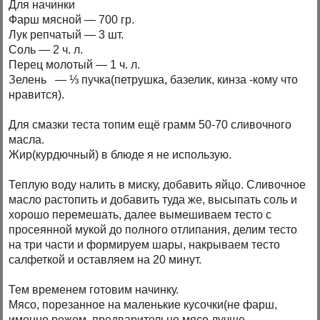
Для начинки
Фарш мясной — 700 гр.
Лук репчатый — 3 шт.
Соль — 2 ч. л.
Перец молотый — 1 ч. л.
Зелень — ⅓ пучка(петрушка, базелик, кинза -кому что
нравится).
Для смазки теста топим ещё грамм 50-70 сливочного
масла.
Жир(курдючный) в блюде я не использую.
Теплую воду налить в миску, добавить яйцо. Сливочное
масло растопить и добавить туда же, высыпать соль и
хорошо перемешать, далее вымешиваем тесто с
просеянной мукой до полного отлипания, делим тесто
на три части и формируем шары, накрываем тесто
салфеткой и оставляем на 20 минут.
Тем временем готовим начинку.
Мясо, порезанное на маленькие кусочки(не фарш,
именно режем, предварительно мясо лучше