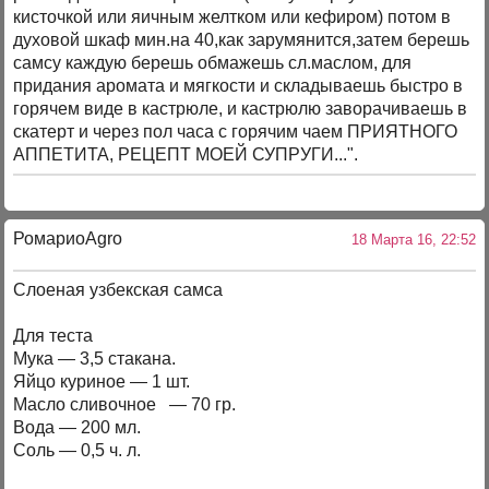
кисточкой или яичным желтком или кефиром) потом в
духовой шкаф мин.на 40,как зарумянится,затем берешь
самсу каждую берешь обмажешь сл.маслом, для
придания аромата и мягкости и складываешь быстро в
горячем виде в кастрюле, и кастрюлю заворачиваешь в
скатерт и через пол часа с горячим чаем ПРИЯТНОГО
АППЕТИТА, РЕЦЕПТ МОЕЙ СУПРУГИ...".
РомариоAgro
18 Марта 16, 22:52
Слоеная узбекская самса
Для теста
Мука — 3,5 стакана.
Яйцо куриное — 1 шт.
Масло сливочное — 70 гр.
Вода — 200 мл.
Соль — 0,5 ч. л.