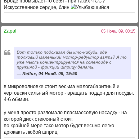
Вроде промывает-то себя - при таких ЧСС?
Искусственное сердце, блин
Zapal
05 Нояб. 09, 00:15
Вот только подсказал бы кто-нибудь, где
толковый маленький мотор-редуктор взять? А то
уже мысль концентрируется на соленоиде с
пружиной - фрикции шприцу делать.
Reflux, 04 Нояб. 09, 19:50
в микроволновке стоит весьма малогабаритный и
чертовски сильный мотор - вращать поддон для посуды.
4-6 об\мин.
у меня просто разломало пласмассовую насадку - на
которой диск стекляный стоит.
по крайней мере тако мотор будет весьма легко
дрюкакть любой шприц.