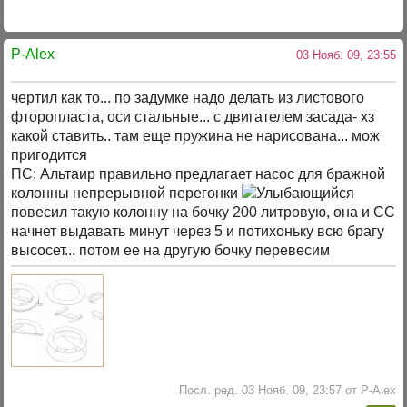
P-Alex
03 Нояб. 09, 23:55
чертил как то... по задумке надо делать из листового
фторопласта, оси стальные... с двигателем засада- хз
какой ставить.. там еще пружина не нарисована... мож
пригодится
ПС: Альтаир правильно предлагает насос для бражной
колонны непрерывной перегонки
повесил такую колонну на бочку 200 литровую, она и СС
начнет выдавать минут через 5 и потихоньку всю брагу
высосет... потом ее на другую бочку перевесим
Посл. ред. 03 Нояб. 09, 23:57 от P-Alex