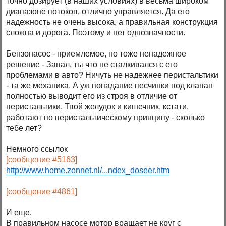
точно дозирует (в наших условиях) в весьма широком
диапазоне потоков, отлично управляется. Да его
надежность не очень высока, а правильная конструкция
сложна и дорога. Поэтому и нет однозначности.
Бензонасос - приемлемое, но тоже ненадежное
решение - Запал, ты что не сталкивался с его
проблемами в авто? Ничуть не надежнее перистальтики
- та же механика. А уж попадание песчинки под клапан
полностью выводит его из строя в отличие от
перистальтики. Твой желудок и кишечник, кстати,
работают по перистальтическому принципу - сколько
тебе лет?
Немного ссылок
[сообщение #5163]
http://www.home.zonnet.nl/...ndex_doseer.htm
[сообщение #4861]
И еще.
В правильном насосе мотор вращает не круг с