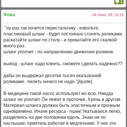
2
Фома
04 Нояб. 09, 10:16
"ну раз так хочется перистальтику - извольте.
пластиковый шланг - будет постоянно сгонять роликами.
раскатайте шланг по столу - и прокатайте его скалкой
много раз.
шланг уползет - по направлению движения роликов.
вывод - шланг надо клеить. сможете сделать надежно??
дабы он выдержал десятки тысяч окатываний
роликами. пилить ничего не надо."[/quote]
В медицине такой насос используют во всю. Никуда
шланг не уползет. Он лежит в проточке. Хрень в другом.
Материал шланга должен быть эластичным и прочным
одновремено. Иначе ресурса - пшик! Укатываеся легко,
разделяясь на две половинки вдоль. Знаю не по
наслышке, приятель работае в медтехнике. У них эти