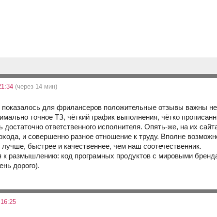
21:34
(через 14 мин)
е показалось для фрилансеров положительные отзывы важны не м
имально точное ТЗ, чёткий график выполнения, чётко прописан
 достаточно ответственного исполнителя. Опять-же, на их сайт
охода, и совершенно разное отношение к труду. Вполне возможн
е лучше, быстрее и качественнее, чем наш соотечественник.
к размышлению: код програмных продуктов с мировыми брендам
ень дорого).
 16:25