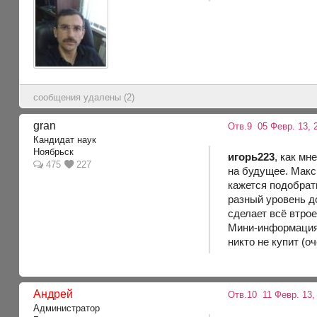
сообщения удалены (2)
gran
Отв.9
05 Февр. 13, 
Кандидат наук
Ноябрьск
игорь223
, как мн
475
227
на будущее. Макс
кажется подобрать
разный уровень д
сделает всё втро
Мини-информация 
никто не купит (оч
Андрей
Отв.10
11 Февр. 13,
Администратор