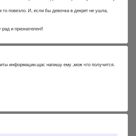
то повезло. И, если бы девочка в декрет не ушла,
у рад и признателен!!
ащиты информации.щас напишу ему ,мож что получится.