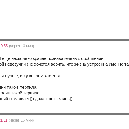
20:55
(через 13 мин)
 И еще несколько крайне познавательных сообщений.
ой невезучий (не хочется верить, что жизнь устроенна именно так
и лучше, и хуже, чем кажется...
один такой терпила.
е один такой терпила.
ущий осиливает))) даже спотыкаясь))
21:11
(через 16 мин)