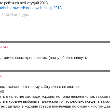
го рейтинга веб-студий 2013
ru/index-ruward/united-web-rating-2013/
 13, 13:07 от Андрей
20:45
ода можно посмотреть фирмы (внизу обычно пишут).
, 13:21
едложение чего твоему сайту очень не хватает.
!!!
ь в качестве закладок корзину, но тогда непонятно как заказат
ь в корзине выбирать галочками то что реально пойдет в заказ
так сделано, в корзине товары помечаешь галочками и потом да