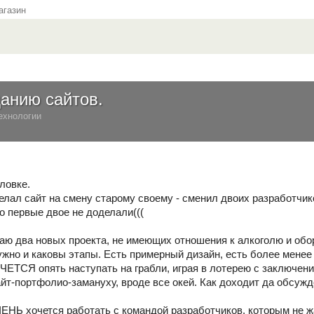
газин
анию сайтов.
ехнологии
ловке.
елал сайт на смену старому своему - сменил двоих разработчик
о первые двое не доделали(((
аю два новых проекта, не имеющих отношения к алкоголю и обор
нужно и каковы этапы. Есть примерный дизайн, есть более менее
ТСЯ опять наступать на грабли, играя в лотерею с заключени
т-портфолио-замануху, вроде все окей. Как доходит да обсужде
ЧЕНЬ хочется работать с командой разработчиков, которым не 