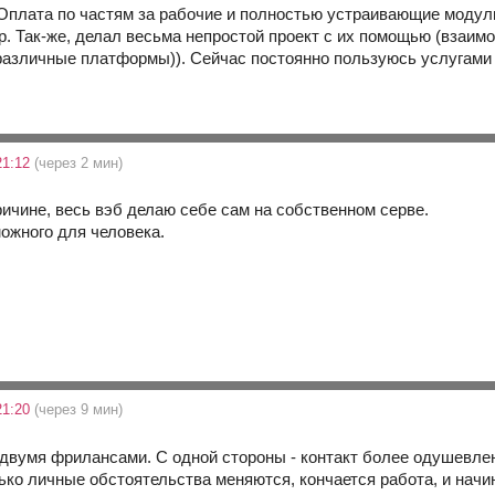
плата по частям за рабочие и полностью устраивающие модули. 
р. Так-же, делал весьма непростой проект с их помощью (взаим
различные платформы)). Сейчас постоянно пользуюсь услугами д
21:12
(через 2 мин)
ричине, весь вэб делаю себе сам на собственном серве.
можного для человека.
21:20
(через 9 мин)
с двумя фрилансами. С одной стороны - контакт более одушевлен
лько личные обстоятельства меняются, кончается работа, и начи