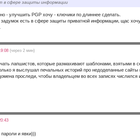
т в сфере защиты информации
сно - улучшить PGP хочу - ключики по длиннее сделать.
 задумок есть в сфере защиты приватной информации, щас хочу
.
19:08
(через 2 мин)
чать лапшистов, которые размахивают шаблонами, взятыми в се
олько я выслушал печальных историй про недоделанные сайты
домена проследи, чтобы владельцем во всех записях числился 
20:43
е пароли и явки)))