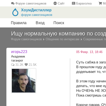
Форум самогонщиков
Сайт
Барахолка
Ма
ХоумДистиллер
форум самогонщиков
Правила
Вход
Поиск
Ищу нормальную компанию по созд
Форум самогонщиков
Общение по интересам
Современные т
игорь223
05 Февр. 13, 18:46
Академик
таганрог
Суть сабжа в заго
31.2K
21.5K
В прошлом году д
доделывает то, чт
В этом году начин
делать, что мне 
Но ОЧЕНЬ НЕ ХОЧЕ
Пока смотришь сай
Короче говоря, О