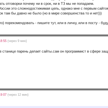
ать отговорки почему ни в срок, ни в ТЗ мы не попадаем.
оссии это сложнодостижимая цель, однако мне с первым сайтом 
к там бы давно не было (но в мире совершенства то и нет)))
го) порекомендовать - пишите тут, или в личку, или в посту - буд
18:55
(через 9 мин)
я в станице парень делает сайты.сам он программист в сфере з
19:07
(через 12 мин)