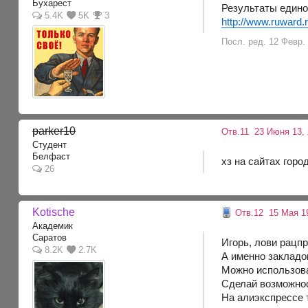
Бухарест
Результаты едино
5.4K
5K
3
http://www.ruward.
Посл. ред. 12 Февр.
parker10
Отв.11
23 Июня 13, 
Студент
Белфаст
хз на сайтах гор
26
Kotische
Отв.12
15 Мая 19
Академик
Саратов
Игорь, лови рацпр
8.2K
2.7K
А именно закладок
Можно использоват
Сделай возможност
На алиэкспрессе 