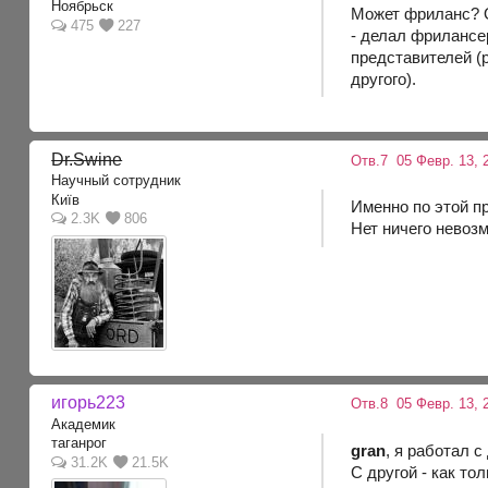
Ноябрьск
Может фриланс? О
475
227
- делал фрилансе
представителей (
другого).
Dr.Swine
Отв.7
05 Февр. 13, 
Научный сотрудник
Київ
Именно по этой п
2.3K
806
Нет ничего невоз
игорь223
Отв.8
05 Февр. 13, 
Академик
таганрог
gran
, я работал 
31.2K
21.5K
С другой - как то