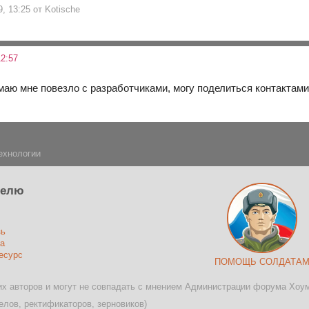
, 13:25 от Kotische
2:57
умаю мне повезло с разработчиками, могу поделиться контактам
ехнологии
телю
зь
а
есурс
ПОМОЩЬ СОЛДАТА
х авторов и могут не совпадать с мнением Администрации форума Хоу
лов, ректификаторов, зерновиков)