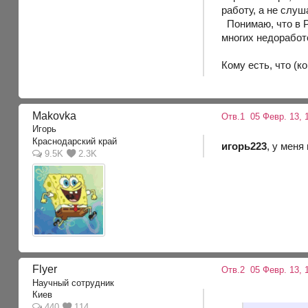
работу, а не слуш
Понимаю, что в Р
многих недоработо
Кому есть, что (ко
Makovka
Отв.1
05 Февр. 13, 
Игорь
Краснодарский край
игорь223
, у мен
9.5K
2.3K
Flyer
Отв.2
05 Февр. 13, 
Научный сотрудник
Киев
440
114