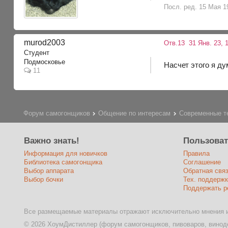
Посл. ред. 15 Мая 19
murod2003
Отв.13
31 Янв. 23, 1
Студент
Подмосковье
Насчет этого я д
11
Форум самогонщиков
Общение по интересам
Современные т
Важно знать!
Пользова
Информация для новичков
Правила
Библиотека самогонщика
Соглашение
Выбор аппарата
Обратная свя
Выбор бочки
Тех. поддержк
Поддержать р
Все размещаемые материалы отражают исключительно мнения и
© 2026 ХоумДистиллер (форум самогонщиков, пивоваров, виноде