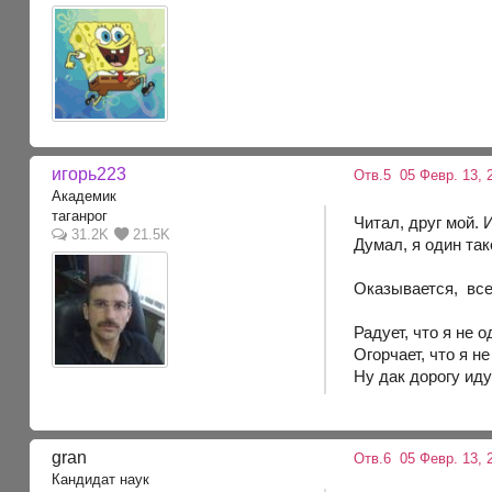
игорь223
Отв.5
05 Февр. 13, 
Академик
таганрог
Читал, друг мой.
31.2K
21.5K
Думал, я один так
Оказывается, все 
Радует, что я не 
Огорчает, что я н
Ну дак дорогу ид
gran
Отв.6
05 Февр. 13, 
Кандидат наук