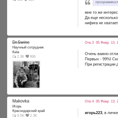
программис
мне то же интере
Да еще несколько
нифига не хватает
Dr.Swine
Отв.3
05 Февр. 13, 
Научный сотрудник
Київ
Очень важно отли
2.3K
806
Первых - 99%! Ск
При регистрации 
Makovka
Отв.4
05 Февр. 13, 
Игорь
Краснодарский край
игорь223
, в личк
9.5K
2.3K