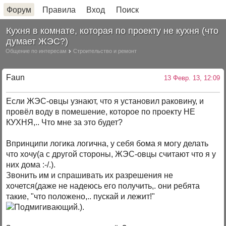
Форум
Правила
Вход
Поиск
Кухня в комнате, которая по проекту не кухня (что
думает ЖЭС?)
Общение по интересам
Строительство и ремонт
Faun
13 Февр. 13, 12:09
Если ЖЭС-овцы узнают, что я установил раковину, и
провёл воду в помешение, которое по проекту НЕ
КУХНЯ,.. Что мне за это будет?
Впринципи логика логична, у себя бома я могу делать
что хочу(а с другой стороны, ЖЭС-овцы считают что я у
них дома :-/.).
Звонить им и спрашивать их разрешения не
хочется(даже не надеюсь его получить,. они ребята
такие, "что положено,.. пускай и лежит!"
.).