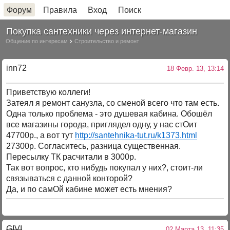
Форум
Правила
Вход
Поиск
Покупка сантехники через интернет-магазин
Общение по интересам
Строительство и ремонт
inn72
18 Февр. 13, 13:14
Приветствую коллеги!
Затеял я ремонт санузла, со сменой всего что там есть.
Одна только проблема - это душевая кабина. Обошёл
все магазины города, приглядел одну, у нас стОит
47700р., а вот тут
http://santehnika-tut.ru/k1373.html
27300р. Согласитесь, разница существенная.
Пересылку ТК расчитали в 3000р.
Так вот вопрос, кто нибудь покупал у них?, стоит-ли
связываться с данной конторой?
Да, и по самОй кабине может есть мнения?
GIVI
02 Марта 13, 11:35