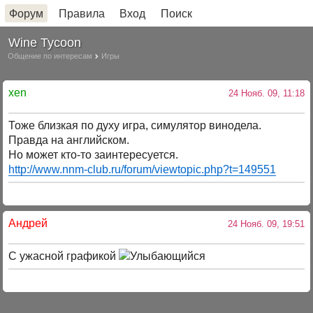
Форум
Правила
Вход
Поиск
Wine Tycoon
Общение по интересам
Игры
xen
24 Нояб. 09, 11:18
Тоже близкая по духу игра, симулятор винодела.
Правда на английском.
Но может кто-то заинтересуется.
http://www.nnm-club.ru/forum/viewtopic.php?t=149551
Андрей
24 Нояб. 09, 19:51
С ужасной графикой