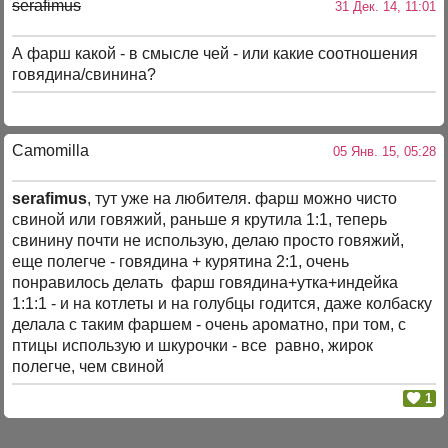
serafimus
31 Дек. 14, 11:01
А фарш какой - в смысле чей - или какие соотношения
говядина/свинина?
Camomilla
05 Янв. 15, 05:28
serafimus
, тут уже на любителя. фарш можно чисто
свиной или говяжий, раньше я крутила 1:1, теперь
свинину почти не использую, делаю просто говяжий,
еще полегче - говядина + курятина 2:1, очень
понравилось делать фарш говядина+утка+индейка
1:1:1 - и на котлеты и на голубцы годится, даже колбаску
делала с таким фаршем - очень ароматно, при том, с
птицы использую и шкурочки - все равно, жирок
полегче, чем свиной
1