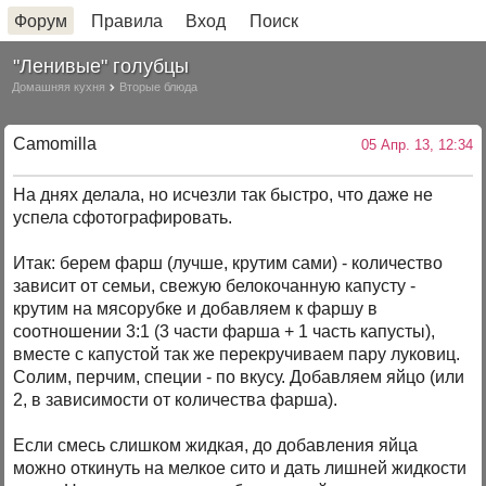
Форум
Правила
Вход
Поиск
"Ленивые" голубцы
Домашняя кухня
Вторые блюда
Camomilla
05 Апр. 13, 12:34
На днях делала, но исчезли так быстро, что даже не
успела сфотографировать.
Итак: берем фарш (лучше, крутим сами) - количество
зависит от семьи, свежую белокочанную капусту -
крутим на мясорубке и добавляем к фаршу в
соотношении 3:1 (3 части фарша + 1 часть капусты),
вместе с капустой так же перекручиваем пару луковиц.
Солим, перчим, специи - по вкусу. Добавляем яйцо (или
2, в зависимости от количества фарша).
Если смесь слишком жидкая, до добавления яйца
можно откинуть на мелкое сито и дать лишней жидкости