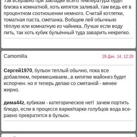
Так всёравно при закладке всего температура будет
близка к комнатной, хоть кипяток заливай, там ведь её в
процентном соотношении немного. Считай котлетки,
томатная паста, сметанка. Вобщем лей обычныю
тёплую или комнатную из чайника. Лучше если воду
лить, так хоть кубик бульённый туда заварить некрепко.
Camomilla
29 Дек. 14, 12:29
Сергей1970
, бульон теплый обычно, пока все
добавляем, перемешиваем...в кипятке майонез будет
испорчен. но я теперь делаю со сметаной - менее
жирно.
дима44z
, кубикам - категорическое нет! зачем портить
блюдо, если в процессе варки/парки голубцов вода все-
равно превратится в бульон.