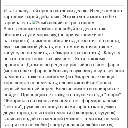
Я так с капустой просто котлетки делаю. И еще немного
картошки сырой добавляю. Эти котлеты можно и без
гарнира есть
Три в одном..
А вот ленивые голубцы попробуйте сделать так -
обжарить лук и морковку, (не припускание и не
пассировка), а именно обжарить до золотистого цвета,
лук с морковкой убрать, и в этом жиру точно так же
капусту не потушить, а обжарить (зазолотить).. Капусту
резать тонко-тонко, так вкуснее... Хотя, как кому
нравится.. Дальше по рецепту, рис, яйцо сырое, фарш
(можно еще в фарш небольшую луковицу и чуть чеснока
намолоть - тоже на любителя) и обжаренные овощи,
хорошенько перемешать, слепить колобки. Соль и
черный молотый перец. Больше ничего из приправ не
пойдет.. Пропорции не скажу, я на кухне всегда "творю".
Обжариваю на очень сильном огне сформированные
"лентяи", румяню их полусырыми, просто как щечки с
двух сторон, в высокой емкости (сковорода, чугунок),
заливаю водой со сметаной (можно с томатом, но мой
гастрит его не любит) сверху зелень(я люблю кинзу,