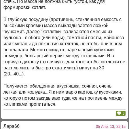
стечь. Но масса не должна быть густой, как для
формировки котлет.
В глубокую посудину (противень, стеклянная емкость с
высокими краями) масса выкладывается ложкой
"кучками". Далее "котлетки" заливаются смесью из
бульона - любого (или воды), томатной пасты, майонеза
или сметаны до покрытия котлеток, но чтобы они в нем
не плавали. Можно покидать нарезанный кубиками
помидор, болгарский перчик между котлетками. И в
горячую духовку (в горячую - для того, чтобы котлетки не
расплылись, а быстро схватились) минут на 30
(20...40...).
Получается обалденная вкусняшка, сочная, очень
легкая для желудка...Я к ним варю картошку кусочками,
которую потом закидываю туда же на противень между
котлетками пропитаться.
3
Лара66
05 Апр. 13, 23:15