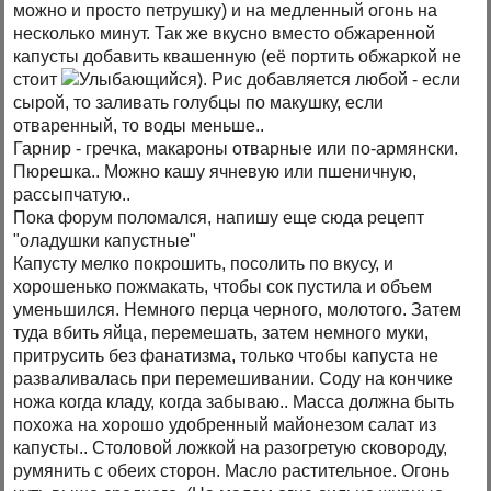
можно и просто петрушку) и на медленный огонь на
несколько минут. Так же вкусно вместо обжаренной
капусты добавить квашенную (её портить обжаркой не
стоит
). Рис добавляется любой - если
сырой, то заливать голубцы по макушку, если
отваренный, то воды меньше..
Гарнир - гречка, макароны отварные или по-армянски.
Пюрешка.. Можно кашу ячневую или пшеничную,
рассыпчатую..
Пока форум поломался, напишу еще сюда рецепт
"оладушки капустные"
Капусту мелко покрошить, посолить по вкусу, и
хорошенько пожмакать, чтобы сок пустила и объем
уменьшился. Немного перца черного, молотого. Затем
туда вбить яйца, перемешать, затем немного муки,
притрусить без фанатизма, только чтобы капуста не
разваливалась при перемешивании. Соду на кончике
ножа когда кладу, когда забываю.. Масса должна быть
похожа на хорошо удобренный майонезом салат из
капусты.. Столовой ложкой на разогретую сковороду,
румянить с обеих сторон. Масло растительное. Огонь