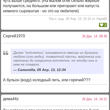
чуть выше среднего. (На малом огне сильно жирные
получаются, на большом или пригорают или капуста
немного сыроватая - но это на любителя)
Посл. ред. 06 Апр. 13, 22:15 от Лара66
3
Сергей1970
28 Дек. 14, 08:36
Далее "котлетки" заливаются смесью из бульона -
любого (или воды), томатной пасты, майонеза или
сметаны до покрытия котлеток, но чтобы они в
нем не плавали.
Camomilla, 05 Апр. 13, 12:34
А бульон (воду) холодный лить, или горячий???
дима44z
28 Дек. 14, 19:22