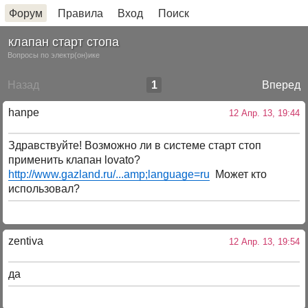
Форум
Правила
Вход
Поиск
клапан старт стопа
Вопросы по электр(он)ике
Назад
1
Вперед
hanpe
12 Апр. 13, 19:44
Здравствуйте! Возможно ли в системе старт стоп
применить клапан lovato?
http://www.gazland.ru/...amp;language=ru
Может кто
использовал?
zentiva
12 Апр. 13, 19:54
да