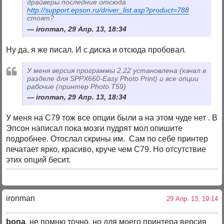
драйверы последние отсюда
http://support.epson.ru/driver_list.asp?product=788
стоят?
ironman, 29 Апр. 13, 18:34
Ну да, я же писал. И с диска и отсюда пробовал.
У меня версия программы 2.22 установлена (качал в
разделе для SPPX660-Easy Photo Print) и все опции
рабочие (принтер Photo Т59)
ironman, 29 Апр. 13, 18:34
У меня на С79 тож все опции были а на этом чуде нет . В
Эпсон написал пока мозги пудрят мол опишите
подробнее. Отослал скрины им. Сам по себе принтер
печатает ярко, красиво, круче чем С79. Но отсутствие
этих опций бесит.
ironman
29 Апр. 13, 19:14
bona
, не помню точно, но для моего принтера версия