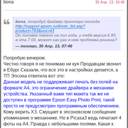
bona
30 Апр. 13, 10:46
bona
, попробуй драйвер принтера отсюда
http://support.epson.ru/driver_list.asp?
product=783&uos=43
Он поновее твоего на пол года, у тебя версия 6.90,
а эта 7.00, может как раз в нем проблема решена?
ironman, 30 Апр. 13, 07:46
Попробую вечером.
Честно говоря я не понимаю ни куя Продавцам звонил
в Ебург Сказали, что все это в настройках делается, а
ТП Эпсона ответила вот это:
Данная модель не поддерживает печать без полей на
формате A4, это ограничение драйвера и механики
устройства. Указанный вами тип макета так же не
доступен в программе Epson Easy Photo Print, такой
просто не предусмотрен программным обеспечением.
Кому верить ХЗ. Смущает в эпсоновском сообщение
упоминание о механнике. Но в Picasa3 ведь печатает 4
фоты на А4. Правда с небольшими полями. Какая к