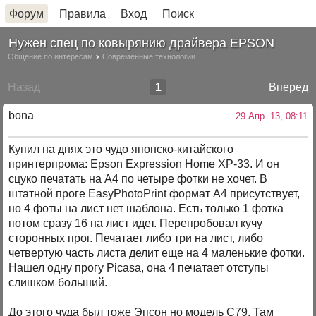
Форум
Правила
Вход
Поиск
Нужен спец по ковырянию драйвера EPSON
Общение по интересам
Современные технологии
Назад
1
Вперед
bona
29 Апр. 13, 08:11
Купил на днях это чудо японско-китайского
принтерпрома: Epson Expression Home XP-33. И он
сцуко печатать на А4 по четыре фотки не хочет. В
штатной проге EasyPhotoPrint формат А4 присутствует,
но 4 фоты на лист нет шаблона. Есть только 1 фотка
потом сразу 16 на лист идет. Перепробовал кучу
сторонных прог. Печатает либо три на лист, либо
четвертую часть листа делит еще на 4 маленькие фотки.
Нашел одну прогу Picasa, она 4 печатает отступы
слишком больший.
До этого чуда был тоже Эпсон но модель С79. Там