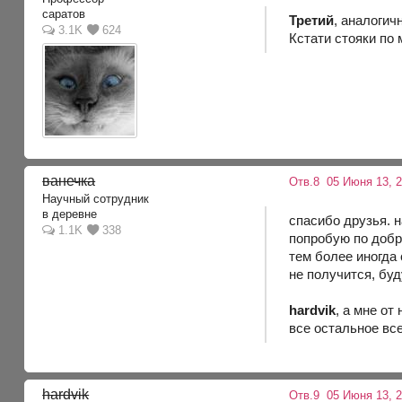
саратов
Третий
, аналогич
3.1K
624
Кстати стояки по 
ванечка
Отв.8
05 Июня 13, 2
Научный сотрудник
в деревне
спасибо друзья. н
1.1K
338
попробую по добро
тем более иногда 
не получится, бу
hardvik
, а мне от
все остальное вс
hardvik
Отв.9
05 Июня 13, 