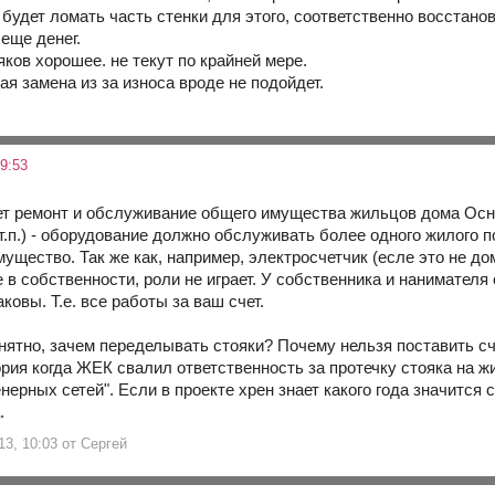
 будет ломать часть стенки для этого, соответственно восстан
еще денег.
яков хорошее. не текут по крайней мере.
ая замена из за износа вроде не подойдет.
9:53
 ремонт и обслуживание общего имущества жильцов дома Осно
т.п.) - оборудование должно обслуживать более одного жилого п
мущество. Так же как, например, электросчетчик (есле это не д
е в собственности, роли не играет. У собственника и нанимате
ковы. Т.е. все работы за ваш счет.
онятно, зачем переделывать стояки? Почему нельзя поставить с
рия когда ЖЕК свалил ответственность за протечку стояка на жи
ерных сетей". Если в проекте хрен знает какого года значится
а.
13, 10:03 от Cepгей