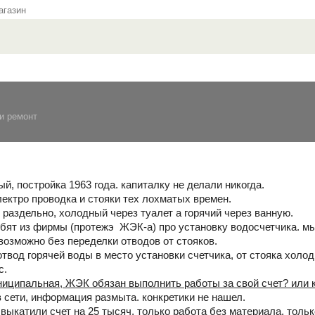
газин
и ремонт
, постройка 1963 года. капиталку не делали никогда.
лектро проводка и стояки тех лохматых времен.
 раздельно, холодный через туалет а горячий через ванную.
ебят из фирмы (протежэ ЖЭК-а) про установку водосчетчика. мы
возможно без переделки отводов от стояков.
твод горячей воды в место установки счетчика, от стояка холод
с.
ниципальная, ЖЭК обязан выполнить работы за свой счет? или к
в сети, информация размыта. конкретики не нашел.
выкатили счет на 25 тысяч, только работа без материала. тольк