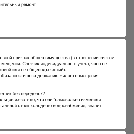
овительный ремонт
вной признак общего имущества (в отношении систем
омещения. Счетчик индивидуального учета, явно не
омовой или не общеподъездный).
ля обязанности по содержанию жилого помещения
четчик без переделок?
льцов из-за того, что они "самовольно изменили
 стальной стояк холодного водоснабжения, значит