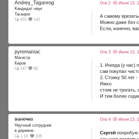
Andrey_Taganrog
Отв.2
05 Июня 13, 
Кандидат наук
Таганрог
А самому врезать
433
142
Можно даже без св
Если, конечно, ва
pyromaniac
Отв.3
05 Июня 13, 1
Магистр
Киров
1. Иногда (у нас)
247
80
сам покупал чисто
2. Стояку 50 лет 
Имхо
стояк не трогать,
И тем более седел
ванечка
Отв.4
05 Июня 13, 1
Научный сотрудник
в деревне
Cepгей
попробую 
1.1K
338
сан узел раздельн