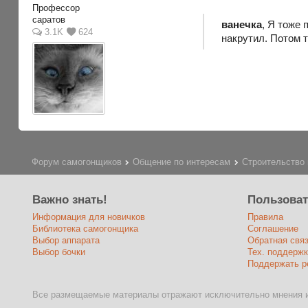
Профессор
саратов
ванечка
, Я тоже 
3.1K
624
накрутил. Потом т
Форум самогонщиков
Общение по интересам
Строительство 
Важно знать!
Пользова
Информация для новичков
Правила
Библиотека самогонщика
Соглашение
Выбор аппарата
Обратная свя
Выбор бочки
Тех. поддержк
Поддержать р
Все размещаемые материалы отражают исключительно мнения и