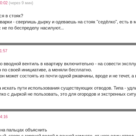
10:02
(через 9 мин)
ся в стояк?
арки - сверлишь дырку и одеваешь на стояк "седёлко", есть в маг
с не по беспределу насилуют...
1:57
 по вводной вентиль в квартиру включительно - на совести экс
 по своей инициативе, а меняли бесплатно.
- он может состоять из почти одной ржавчины, вроде и не течет, 
 а искать пути использования существующих отводов. Типа - удл
ко с дыркой не пользовать, это для огородов и экстренных сит
4:16
на пальцах объяснить
ый. стояк с горячей водой в ванной комнате, от него один отвод