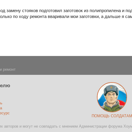
под замену стояков подготовил заготовок из полипропилена и п
олько по ходу ремонта вваривали мои заготовки, а дальше я сам
и ремонт
телю
зь
а
есурс
ПОМОЩЬ СОЛДАТА
х авторов и могут не совпадать с мнением Администрации форума Хоу