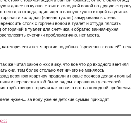
ную и далее на кухню. стояк с холодной водой по другую сторо
от него два отвода, один идет в ванную-кухню второй на унитаз.
горячая и холодная (ванная туалет) замурованы в стене.
переносить стояк с горячей водой в туалет и оттуда плясать
 от горячей в туалет для счетчика и обратно ванная-кухня.
 расположить счетчики проблематично. нет места.
, категорически нет. я против подобных "временных соплей". не
я так же читая закон о жкх вижу, что все что до входного вентиля
ть они. тем более столько лет ничего не менялось.
 назад верхнюю квартиру продали и новые хозяева делали полный
енили и перенесли чтоб были рядом. спрашивал у слесарей
ия труб. говорят горячая как новая а вот на холодной проблемы
деле нужен... за воду уже не детские суммы приходят.
6:22