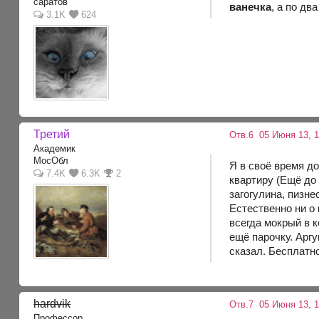
саратов
ванечка
, а по дв
3.1K
624
Третий
Отв.6
05 Июня 13, 
Академик
МосОбл
Я в своё время д
7.4K
6.3K
2
квартиру (Ещё до 
загогулина, пизне
Естественно ни о 
всегда мокрый в к
ещё парочку. Аргу
сказал. Бесплатно
hardvik
Отв.7
05 Июня 13, 1
Профессор