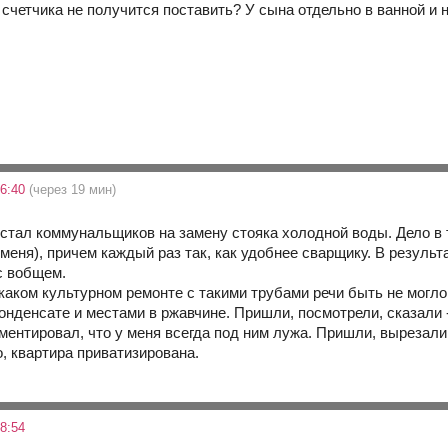
а счетчика не получится поставить? У сына отдельно в ванной и н
16:40
(через 19 мин)
остал коммунальщиков на замену стояка холодной воды. Дело в т
меня), причем каждый раз так, как удобнее сварщику. В результа
с вобщем.
каком культурном ремонте с такими трубами речи быть не могло. 
онденсате и местами в ржавчине. Пришли, посмотрели, сказали -
ментировал, что у меня всегда под ним лужа. Пришли, вырезали 
, квартира приватизирована.
8:54