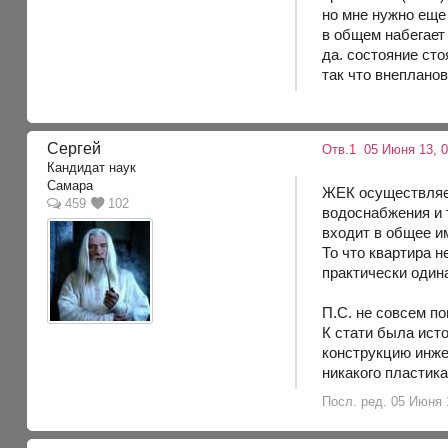
но мне нужно еще
в общем набегает 
да. состояние сто
так что внепланов
Cepгей
Отв.1
05 Июня 13, 0
Кандидат наук
Самара
ЖЕК осуществляет
459
102
водоснабжения и 
входит в общее и
То что квартира н
практически одина
П.С. не совсем п
К стати была исто
конструкцию инжен
никакого пластик
Посл. ред. 05 Июня 