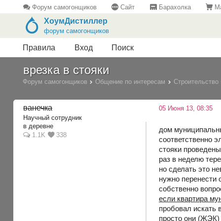
Форум самогонщиков
Сайт
Барахолка
Ма
ХоумДистиллер
форум самогонщиков
Правила
Вход
Поиск
врезка в стояки
Форум самогонщиков
Общение по интересам
Строительство 
ванечка
05 Июня 13, 08:35
Научный сотрудник
в деревне
дом муниципальный
1.1K
338
соответственно э
стояки проведены
раз в неделю тер
но сделать это не
нужно перенести о
собственно вопро
если квартира му
пробовал искать 
просто они (ЖЭК) 