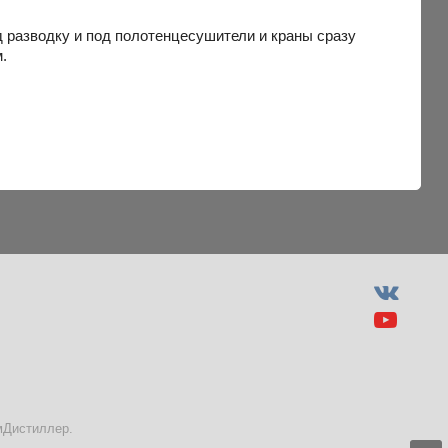
од разводку и под полотенцесушители и краны сразу
.
М
мДистиллер.