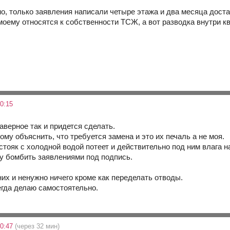
но, только заявления написали четыре этажа и два месяца дос
моему относятся к собственности ТСЖ, а вот разводка внутри к
0:15
аверное так и придется сделать.
му объяснить, что требуется замена и это их печаль а не моя.
стояк с холодной водой потеет и действительно под ним влага н
ду бомбить заявлениями под подпись.
 них и ненужно ничего кроме как переделать отводы.
егда делаю самостоятельно.
20:47
(через 32 мин)