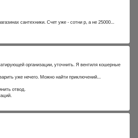
азинах сантехники. Счет уже - сотни р, а не 25000...
плуатирующей организации, уточнить. Я вентиля кошерные
а варить уже нечего. Можно найти приключений...
инить отвод.
уаций.