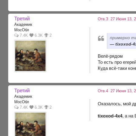
Третий
Отв.3
27 Июня 13, 
Академик
МосОбл
7.4K
6.3K
2
примерно та
tixoxod-4
Велё-рядом
То есть про егере
Куда всё-таки кон
Третий
Отв.4
27 Июня 13, 
Академик
МосОбл
Оказалось, мой д
7.4K
6.3K
2
tixoxod-4x4
, а на