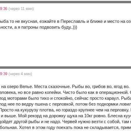
19:36
(через 11 мин)
ыба то не вкусная, езжайте в Переславль и ближе и место на оз
ости, а я патроны подвозить буду..)))
19:39
(через 4 мин)
 на озеро Велье. Места сказочные. Рыбы во, грибов во, ягод во
еловека, но все равно копейки. Чисто было как в операционной. 
под моторами было тихо и спокойно, сейчас просто караул. Рыб
од нее по ведру пшена с перловкой, потом без подкормки ловил
Просто на кукурузу плотва, но гораздо крупнее чем на перловку.
о и выше. Мой рекорд на дорожку щука на 10кг ровно. Блесна ку
дойдет другой рыбы и не надо. Червей нужно везти с собой, та
больная. Хотел в этом году поехать пока не складывается, при