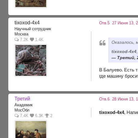
tixoxod-4x4
Отв.5
27 Июня 13, 2
Научный сотрудник
Москва
7.2K
1.4K
Оказалось, 
tixoxod-4x4
Третий, 2
В Балуево. Есть т
где машину броси
Третий
Отв.6
28 Июня 13, 1
Академик
МосОбл
tixoxod-4x4
, Напи
7.4K
6.3K
2