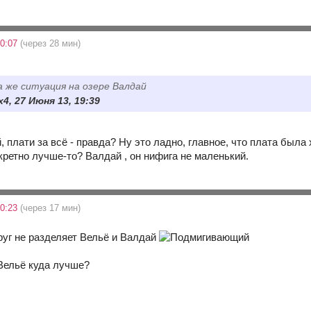
20:07
(через 28 мин)
 же ситуация на озере Валдай
x4, 27 Июня 13, 19:39
й, плати за всё - правда? Ну это ладно, главное, что плата была 
кретно лучше-то? Валдай , он нифига не маленький.
20:23
(через 17 мин)
руг не разделяет Вельё и Валдай
 Вельё куда лучше?