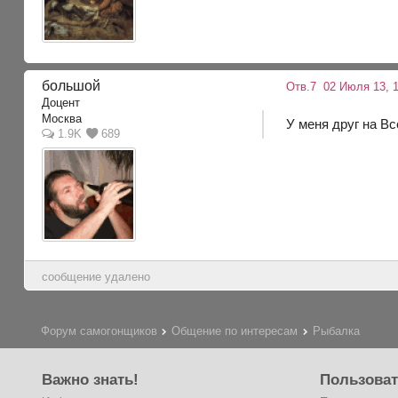
большой
Отв.7
02 Июля 13, 1
Доцент
Москва
У меня друг на Вс
1.9K
689
сообщение удалено
Форум самогонщиков
Общение по интересам
Рыбалка
Важно знать!
Пользова