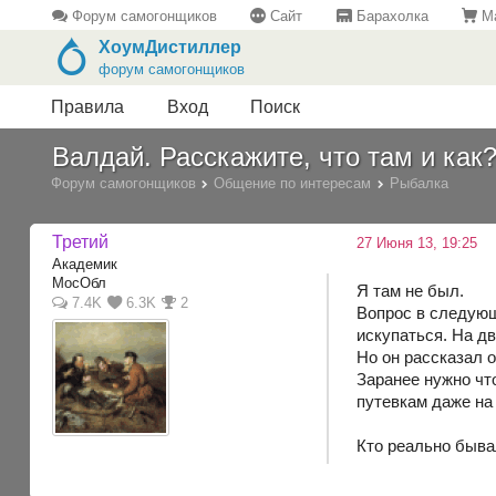
Форум самогонщиков
Сайт
Барахолка
Ма
ХоумДистиллер
форум самогонщиков
Правила
Вход
Поиск
Валдай. Расскажите, что там и как
Форум самогонщиков
Общение по интересам
Рыбалка
Третий
27 Июня 13, 19:25
Академик
МосОбл
Я там не был.
7.4K
6.3K
2
Вопрос в следующ
искупаться. На дв
Но он рассказал о
Заранее нужно что
путевкам даже на 
Кто реально бывал