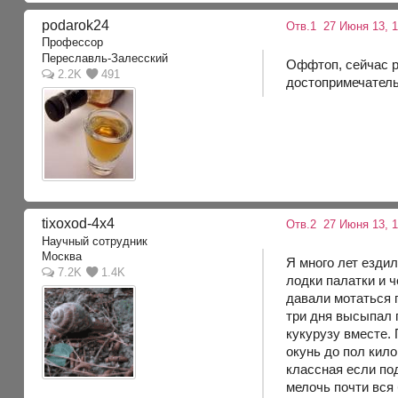
podarok24
Отв.1
27 Июня 13, 
Профессор
Переславль-Залесский
Оффтоп, сейчас р
2.2K
491
достопримечательн
tixoxod-4x4
Отв.2
27 Июня 13, 
Научный сотрудник
Москва
Я много лет ездил
7.2K
1.4K
лодки палатки и ч
давали мотаться 
три дня высыпал п
кукурузу вместе. 
окунь до пол кил
классная если по
мелочь почти вся 