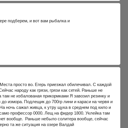
ере подберем, и вот вам рыбалка и
. Места просто во. Егерь приезжал обилечивал. С каждой
Сейчас народу как грязи, грязи как сетей. Раньше не
а там не избалованая прикормками Я завозил резинку и
 до измора. Подлещик до 700гр лини и караси на червя и
 На ночь сажал живца, к утру щука в среднем под кило и
усамо профессор 0000. Лещ на фидер 1800. Уклейка там
м нет вообще. Раньше небыло солитера вообще, сейчас
мерно та же ситуация на озере Валдай