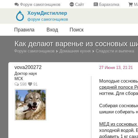
Форум самогонщиков
Сайт
Барахолка
Ма
ХоумДистиллер
форум самогонщиков
Правила
Вход
Поиск
Как делают варенье из сосновых ш
Форум самогонщиков
Домашняя кухня
Сладости и выпечка
vova200272
27 Июня 13, 21:21
Доктор наук
МСК
Молодые сосновые
598
91
средней полосе Р
ногтем. Для сбора
Собирая сосновые
шишки собирать н
МЕД из сосновых
холодной водой. 
добавить 1 кг сах