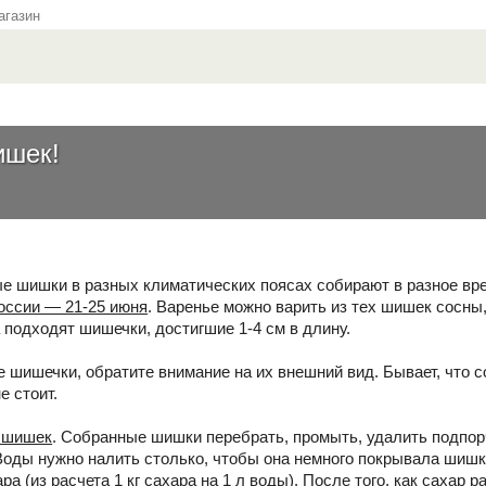
газин
ишек!
 шишки в разных климатических поясах собирают в разное вр
оссии — 21-25 июня
. Варенье можно варить из тех шишек сосны
 подходят шишечки, достигшие 1-4 см в длину.
 шишечки, обратите внимание на их внешний вид. Бывает, что с
е стоит.
 шишек
. Собранные шишки перебрать, промыть, удалить подпор
Воды нужно налить столько, чтобы она немного покрывала шишки 
ара (из расчета 1 кг сахара на 1 л воды). После того, как сахар