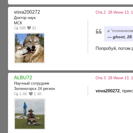
vova200272
Отв.2
28 Июня 13, 
Доктор наук
МСК
598
91
в "солнечно
ghost, 28
Попробуй, потом 
ALBU72
Отв.3
28 Июня 13, 
Научный сотрудник
Зеленогорск 24 регион
vova200272
, прик
2.4K
1.4K