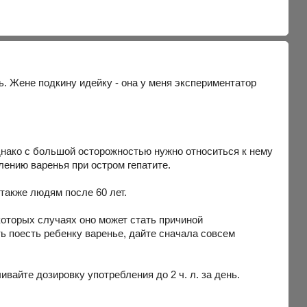
ь. Жене подкину идейку - она у меня экспериментатор
днако с большой осторожностью нужно относиться к нему
ению варенья при остром гепатите.
акже людям после 60 лет.
которых случаях оно может стать причиной
ть поесть ребенку варенье, дайте сначала совсем
вайте дозировку употребления до 2 ч. л. за день.