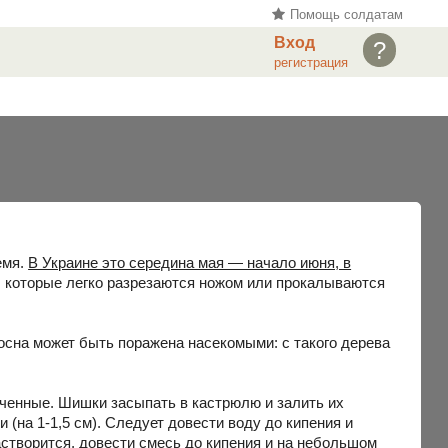
Помощь солдатам
Вход
?
регистрация
емя.
В Украине это середина мая — начало июня, в
, которые легко разрезаются ножом или прокалываются
осна может быть поражена насекомыми: с такого дерева
ченные. Шишки засыпать в кастрюлю и залить их
(на 1-1,5 см). Следует довести воду до кипения и
 растворится, довести смесь до кипения и на небольшом