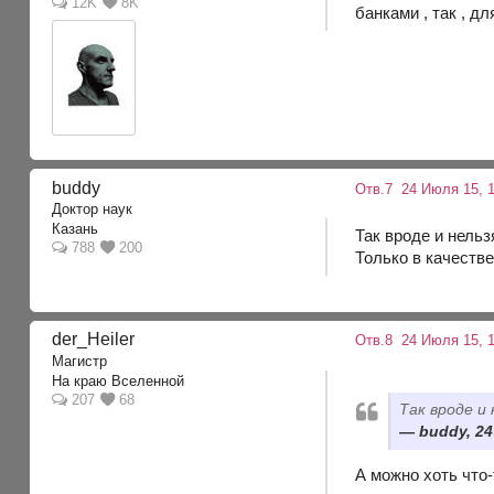
12K
8K
банками , так , д
buddy
Отв.7
24 Июля 15, 1
Доктор наук
Казань
Так вроде и нельз
788
200
Только в качестве
der_Heiler
Отв.8
24 Июля 15, 1
Магистр
На краю Вселенной
207
68
Так вроде и
buddy, 24
А можно хоть что-