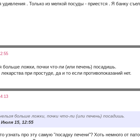
ля удивления . Только из мелкой посуды - приестся . Я банку съел
2:55
я больше ложки, почки что-ли (или печень) посадишь.
 лекарства при простуде, да и то если противопоказаний нет.
4:13
 нельзя больше ложки, почки что-ли (или печень) посадишь.
 Июля 15, 12:55
то узнать про эту самую "посадку печени"? Хоть немного от пато