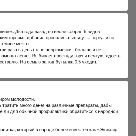
ишек. Два года назад по весне собрал 6 видов
им горлом...добавил прополис..пыльцу .... пергу...и по
 темное место.
ри раза в день ( я по полрюмочки...больше и не
амного легче . Выбивает простуду...орз и всякую гадость
оставлю. На семью за год бутылка 0.5 уходит.
сиром молодости.
ь тратить много денег на различные препараты, дабы
че ли для обычной профилактики обратиться к народной
напитка, который в народе более известен как «Эликсир