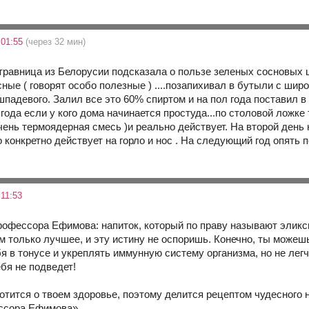
 01:55
(через 32 мин)
равница из Белорусии подсказала о пользе зеленых сосновых ш
ные ( говорят особо полезные ) ....позапихивал в бутыли с широк
падевого. Залил все это 60% спиртом и на пол года поставил в
ода если у кого дома начинается простуда...по столовой ложке т
чень термоядерная смесь )и реально действует. На второй день н
конкретно действует на горло и нос . На следующий год опять п
11:53
рофессора Ефимова: напиток, который по праву называют элик
м только лучшее, и эту истину не оспоришь. Конечно, ты можеш
я в тонусе и укреплять иммунную систему организма, но не лег
бя не подведет!
отится о твоем здоровье, поэтому делится рецептом чудесного 
ссора Ефимова».