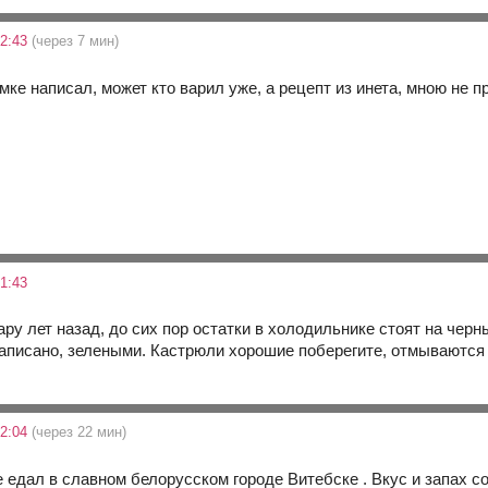
12:43
(через 7 мин)
мке написал, может кто варил уже, а рецепт из инета, мною не 
1:43
ару лет назад, до сих пор остатки в холодильнике стоят на чер
 написано, зелеными. Кастрюли хорошие поберегите, отмываются 
22:04
(через 22 мин)
едал в славном белорусском городе Витебске . Вкус и запах со