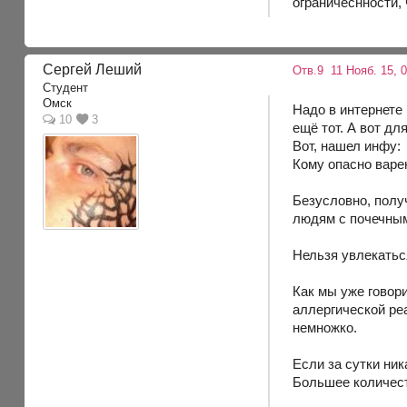
ограничеснности, 
Сергей Леший
Отв.9
11 Нояб. 15, 0
Студент
Омск
Надо в интернете 
10
3
ещё тот. А вот д
Вот, нашел инфу:
Кому опасно варе
Безусловно, полу
людям с почечным
Нельзя увлекатьс
Как мы уже говор
аллергической реа
немножко.
Если за сутки ник
Большее количест