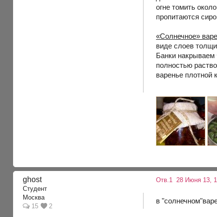
огне томить около
пропитаются сиро
«Солнечное» вар
виде слоев толщи
Банки накрываем 
полностью раство
варенье плотной 
ghost
Отв.1
28 Июня 13, 1
Студент
Москва
в "солнечном"вар
15
2