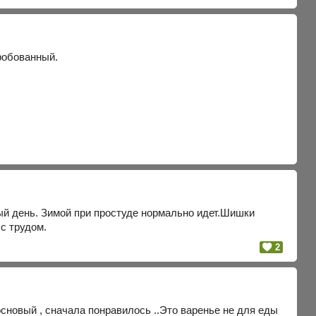
пробованный.
ный день. Зимой при простуде нормально идет.Шишки
с трудом.
2
сновый , сначала понравилось ..Это варенье не для еды