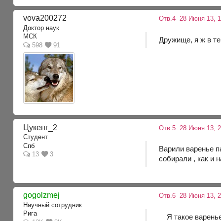
vova200272
Отв.4
28 Июня 13, 
Доктор наук
МСК
Дружище, я ж в те
598
91
Цукенг_2
Отв.5
28 Июня 13, 2
Студент
Спб
Варили варенье п
13
3
собирали , как и
gogolzmej
Отв.6
28 Июня 13, 
Научный сотрудник
Рига
Я такое варенье 