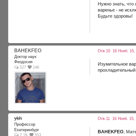
Нужно знать, что
варенье - не искл
Будьте здоровы!
BAHEKFEO
Отв.10
16 Нояб. 15,
Доктор наук
Феодосия
Изумительное вар
527
146
прохладительный н
ykh
Отв.11
16 Нояб. 15,
Профессор
Екатеринбург
BAHEKFEO
, Мат
2.1K
553