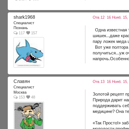
shark1968
Отв.12
16 Нояб. 15,
Специалист
Познань
Одна известная т
117
157
шишек...даже крас
пару ложек меда ш
Вот уже полтора г
получиться...уж о
напрочь.Особенно 
Славян
Отв.13
16 Нояб. 15, 
Специалист
Москва
Золотой рецепт п
153
48
Природа дарит на
поддерживать себ
медицине? Она те
«Так Просто!» заб
молодости профе