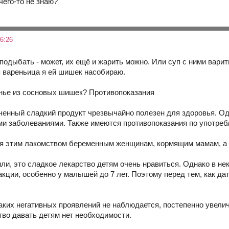
чего-то не знаю?
6:26
подыбать - может, их ещё и жарить можно. Или суп с ними варит
ля вареньица я ей шишек насобираю.
нье из сосновых шишек? Противопоказания
ченный сладкий продукт чрезвычайно полезен для здоровья. О
и заболеваниями. Также имеются противопоказания по употребл
я этим лакомством беременным женщинам, кормящим мамам, а т
или, это сладкое лекарство детям очень нравиться. Однако в не
кции, особенно у малышей до 7 лет. Поэтому перед тем, как да
аких негативных проявлений не наблюдается, постепенно увеличи
во давать детям нет необходимости.