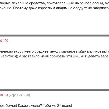
 любые лечебные средства, приготовленные на основе сосны, м
ючение. Поэтому даже взрослым людям не следует им злоупотребл
 01:00
енье,по вкусу нечто среднее между малиновым(да малиновым!) 
апиток ))) а заставило меня собирать эти шишки и делать варе
 01:23
(через 24 мин)
ерь божья! Какие смолы? Тебе же 27 всего!