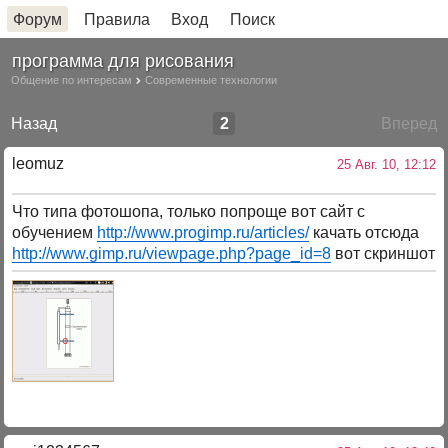
Форум
Правила
Вход
Поиск
программа для рисования
Общение по интересам
Современные технологии
Назад
2
Вперед
leomuz
25 Авг. 10, 12:12
Что типа фотошопа, только попроще вот сайт с
обучением
http://www.progimp.ru/articles/
качать отсюда
http://www.gimp.ru/viewpage.php?page_id=8
вот скриншот