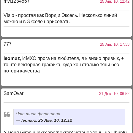
mvi1234567
25 Авг. 10, 12:42
Visio - простая как Ворд и Эксель. Несколько линий
можно и в Экселе нарисовать.
777
25 Авг. 10, 17:33
leomuz
, ИМХО прога на любителя, я к визио привык, +
то что векторная графика, куда хоч столько тяни без
потери качества
SamOvar
31 Дек. 10, 06:52
Что типа фотошопа
leomuz, 25 Авг. 10, 12:12
У меня Gimp и Inkscape(вектор) установлены на Ubuntu