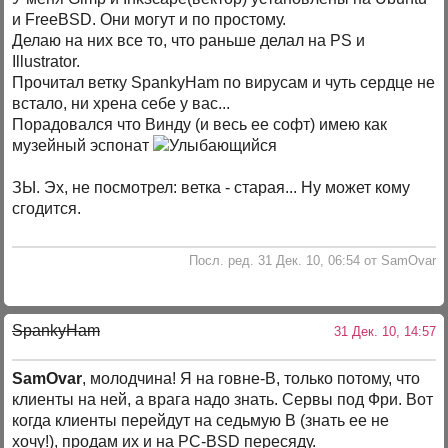
и FreeBSD. Они могут и по простому.
Делаю на них все то, что раньше делал на PS и
Illustrator.
Прочитал ветку SpankyHam по вирусам и чуть сердце не
встало, ни хрена себе у вас...
Порадовался что Винду (и весь ее софт) имею как
музейный эспонат
ЗЫ. Эх, не посмотрел: ветка - старая... Ну может кому
сгодится.
Посл. ред. 31 Дек. 10, 06:54 от SamOvar
SpankyHam
31 Дек. 10, 14:57
SamOvar
, молодчина! Я на говне-В, только потому, что
клиенты на ней, а врага надо знать. Сервы под Фри. Вот
когда клиенты перейдут на седьмую В (знать ее не
хочу!), продам их и на PC-BSD пересяду.