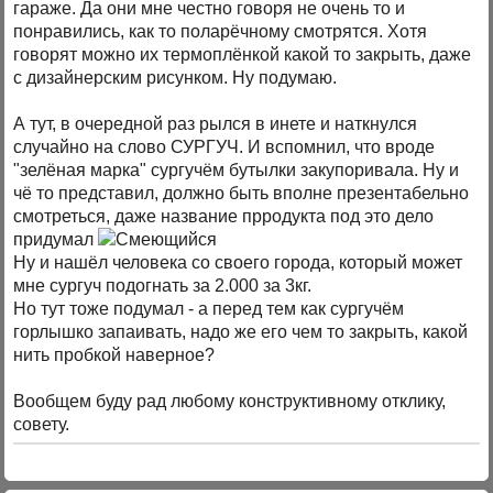
гараже. Да они мне честно говоря не очень то и
понравились, как то поларёчному смотрятся. Хотя
говорят можно их термоплёнкой какой то закрыть, даже
с дизайнерским рисунком. Ну подумаю.
А тут, в очередной раз рылся в инете и наткнулся
случайно на слово СУРГУЧ. И вспомнил, что вроде
"зелёная марка" сургучём бутылки закупоривала. Ну и
чё то представил, должно быть вполне презентабельно
смотреться, даже название прродукта под это дело
придумал
Ну и нашёл человека со своего города, который может
мне сургуч подогнать за 2.000 за 3кг.
Но тут тоже подумал - а перед тем как сургучём
горлышко запаивать, надо же его чем то закрыть, какой
нить пробкой наверное?
Вообщем буду рад любому конструктивному отклику,
совету.