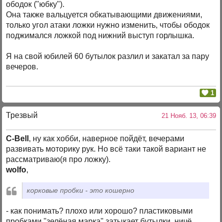
ободок ("юбку").
Она также вальцуется обкатывающими движениями,
только угол атаки ложки нужно изменить, чтобы ободок
поджимался ложкой под нижний выступ горлышка.
Я на свой юбилей 60 бутылок разлил и закатал за пару
вечеров.
1
Трезвый
21 Нояб. 13, 06:39
C-Bell
, ну как хобби, наверное пойдёт, вечерами
развивать моторику рук. Но всё таки такой вариант не
рассматриваю(я про ложку).
wolfo
,
корковые пробки - это кошерно
- как понимать? плохо или хорошо? пластиковыми
пробками "зелёная марка" затыкает бутылки, ничё,