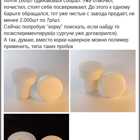
почти 160шт одинаковых собрал. Уже отмочил,
почистил, стоят себе посверкивают. До этого к одному
барыге обращался, тот уже чистые с завода продаёт, не
менее 2.000шт по 7р/шт.
Сейчас попробую "корку" поискать, если найду то
поэкспериментирую(о сургуче уже договорился).
А так, думаю, вместо корки наверное можно полимер
применить, типа таких пробок