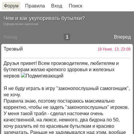
Форум
Правила
Вход
Поиск
Чем и как укупоривать бутылки?
Оформление напитков
Назад
1
Вперед
Трезвый
19 Нояб. 13, 23:09
Друзья привет! Всем производителям, любителям и
бутлегерам желаю крепкого здоровья и железных
нервов
Я не буду играть в игру "законопослушный самогонщик",
не хочу.
Правила знаю, поэтому постараюсь максимально
корректно, чтобы не задеть "законопослушных" игроков.
У меня такой трабл - сделал настоечки очень
качественной, на люксе, немного, два бидона по 50,
хочу разлить её по красивым бутылкам и красиво
запечатать. Раньше не задумывался над этим, вообще