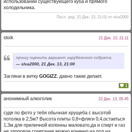
использовании существующего куба и прямого
холодильника.
Посл. ред. 21 Дек. 13, 21:01 от slva2000
stoik
21 Дек. 13, 21:11
прошу оценить вариант зарубежного собрата:
slva2000, 21 Дек. 13, 21:00
Загляни в ветку
GOGIZZ
, давно такие делает.
1
анонимный алкоголик
22 Дек. 13, 05:45
судя по фото у тебя обычная хрущеба с высотой
потолка в 2,5м? Высота плиты 0,8+фляги 0,4,остаеться
1,3м для приличной колонны маловато,да и спирт и газ
не здоровое сочетание,можно конечно на пол на