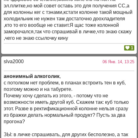
эл.плитке,но мой совет оставь это для получения СС,а
для колонны кег с тэнами,кстати колонне такой мощный
холодильник не нужен там достаточно доохладителя
,кто то его вообще не ставит.Я щас тоже колонной
заморочался,так что спрашивай в личке,что знаю скажу
,чего не знаю ссылочку кину
1
slva2000
06 Янв. 14, 13:25
анонимный алкоголик
,
с потолком нет проблем, в планах встроить тен в куб,
поэтому можно и на табурете.
Почему хочу сделать из этого, - потому что не
возможности иметь другой куб. Скажем так: куб только
этот. Разве в ректификационной колонне нельзя сразу
из бражки делать нормальный продукт? Пусть за два
прогона?
ЗЫ: в личке спрашивать, для других бесполезно, а так