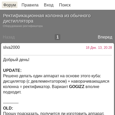
Форум
Правила
Вход
Поиск
Ректификационная колонна из обычного
дистиллятора
Оборудование ректификатора
Назад
1
Вперед
slva2000
18 Дек. 13, 20:28
Добрый день!
UPDATE:
Решено делать один аппарат на основе этого куба:
дисцилятор (с девлементатором) + наворачивающаяся
колонна = ректификатор. Вариант
GOGIZZ
вполне
подходит.
------------
OLD:
Прошу подсказать, получится ли изготовить аппарат,