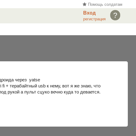
Помощь солдатам
Вход
?
регистрация
дроида через yatse
 fi + терабайтный usb к нему, вот я же знаю, что
од рукой а пульт сцуко вечно куда то девается.