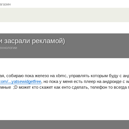
газин
и засрали рекламой)
ехнологии
ая, собираю пока железо на xbmc, управлять которым буду с ан
.com/...yatsewidgetfree
, но пока у меня есть плеер на андроиде с wi
ные ;D может кто скажет как енто сделать, телефон то всегда п