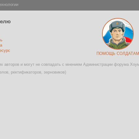
ехнологии
телю
зь
а
есурс
ПОМОЩЬ СОЛДАТА
х авторов и могут не совпадать с мнением Администрации форума Хоу
лов, ректификаторов, зерновиков)