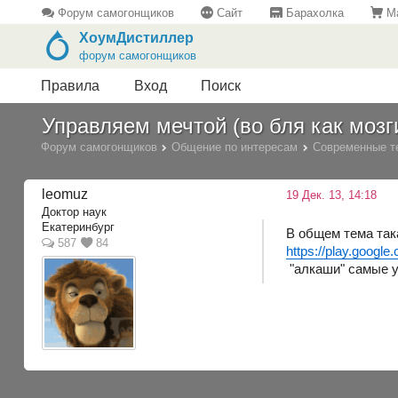
Форум самогонщиков
Сайт
Барахолка
Ма
ХоумДистиллер
форум самогонщиков
Правила
Вход
Поиск
Управляем мечтой (во бля как мозг
Форум самогонщиков
Общение по интересам
Современные т
leomuz
19 Дек. 13, 14:18
Доктор наук
Екатеринбург
В общем тема так
587
84
https://play.google
"алкаши" самые ум