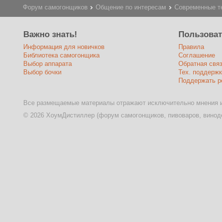
Форум самогонщиков
Общение по интересам
Современные т
Важно знать!
Пользова
Информация для новичков
Правила
Библиотека самогонщика
Соглашение
Выбор аппарата
Обратная свя
Выбор бочки
Тех. поддержк
Поддержать р
Все размещаемые материалы отражают исключительно мнения и
© 2026 ХоумДистиллер (форум самогонщиков, пивоваров, виноде