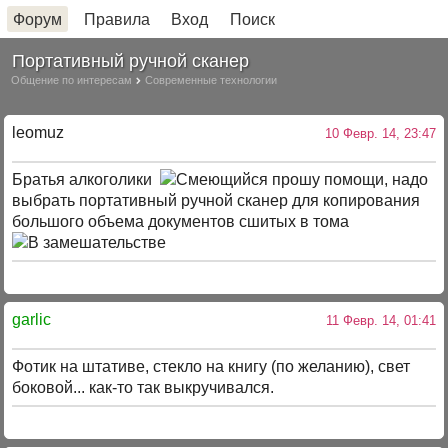
Форум
Правила
Вход
Поиск
Портативный ручной сканер
Общение по интересам
Современные технологии
leomuz
10 Февр. 14, 23:47
Братья алкоголики
прошу помощи, надо
выбрать портативный ручной сканер для копирования
большого объема документов сшитых в тома
garlic
11 Февр. 14, 01:41
Фотик на штативе, стекло на книгу (по желанию), свет
боковой... как-то так выкручивался.