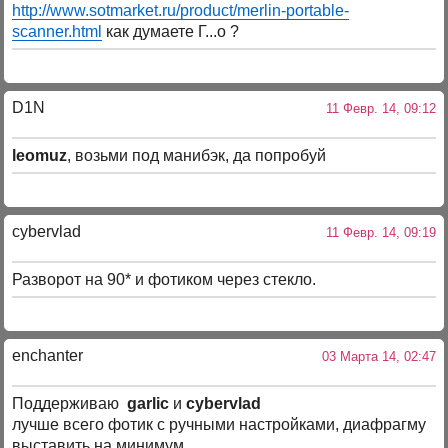
http://www.sotmarket.ru/product/merlin-portable-
scanner.html
как думаете Г...о ?
D1N
11 Февр. 14, 09:12
leomuz
, возьми под манибэк, да попробуй
cybervlad
11 Февр. 14, 09:19
Разворот на 90* и фотиком через стекло.
enchanter
03 Марта 14, 02:47
Поддерживаю
garlic
и
cybervlad
лучше всего фотик с ручными настройками, диафрагму
выставить на минимум.