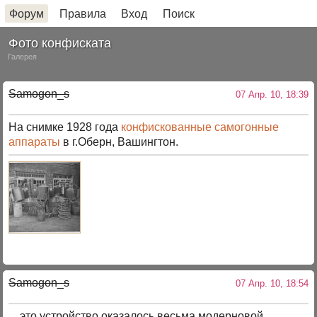
Форум
Правила
Вход
Поиск
Фото конфиската
Галерея
Samogon_s
07 Апр. 10, 18:39
На снимке 1928 года
конфискованные самогонные
аппараты
в г.Оберн, Вашингтон.
Samogon_s
07 Апр. 10, 18:54
... это устройство оказалось весьма модерновой