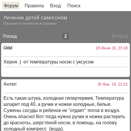
Форум
Правила
Вход
Поиск
Лечение детей самогоном
Общение по интересам
Здоровье
Назад
2
Вперед
Odd
18 Июня 16, 23:18
Херня .) от температуры носки с уксусом
Антел
30 Янв. 19, 22:53
Есть такая штука, холодная гипертермия. Температура
шпарит под 40, а ручки и ножки холодные, белые.
Сужены сосуды и ребенок не "отдает" тепла в воздух.
Очень опасно! Вот тогда нужно ручки и ножки растереть
до красноты, шерстяной носок, в помощь, на голову
холодный компресс (вода).