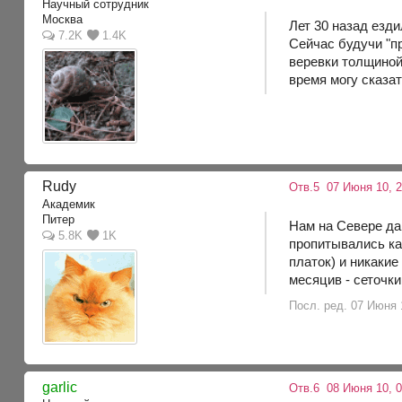
Научный сотрудник
Москва
Лет 30 назад езди
7.2K
1.4K
Сейчас будучи "пр
веревки толщиной 
время могу сказат
Rudy
Отв.5
07 Июня 10, 2
Академик
Питер
Нам на Севере да
5.8K
1K
пропитывались ка
платок) и никакие
месяцив - сеточки
Посл. ред. 07 Июня 
garlic
Отв.6
08 Июня 10, 