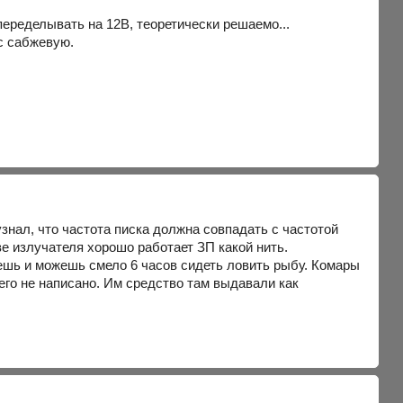
переделывать на 12В, теоретически решаемо...
с сабжевую.
знал, что частота писка должна совпадать с частотой
е излучателя хорошо работает ЗП какой нить.
ешь и можешь смело 6 часов сидеть ловить рыбу. Комары
чего не написано. Им средство там выдавали как