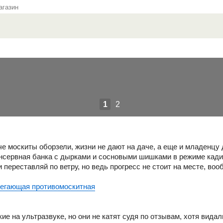
газин
1
2
че москиты оборзели, жизни не дают на даче, а еще и младенцу
нсервная банка с дырками и сосновыми шишками в режиме кадил
 переставляй по ветру, но ведь прогресс не стоит на месте, в
регающая противомоскитная
кие на ультразвуке, но они не катят судя по отзывам, хотя видал