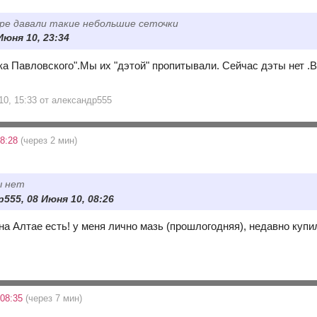
ре давали такие небольшие сеточки
Июня 10, 23:34
ка Павловского".Мы их "дэтой" пропитывали. Сейчас дэты нет .В
10, 15:33 от александр555
08:28
(через 2 мин)
ы нет
555, 08 Июня 10, 08:26
 на Алтае есть! у меня лично мазь (прошлогодняя), недавно куп
 08:35
(через 7 мин)