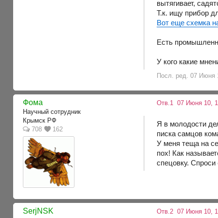
вытягивает, садят
Т.к. ищу прибор д
Вот еще схемка н
Есть промышленн
У кого какие мне
Посл. ред. 07 Июня 1
Фома
Отв.1
07 Июня 10, 
Научный сотрудник
Крымск РФ
Я в молодости де
708
162
писка самцов ком
У меня теща на с
пох! Как называет
спецовку. Спроси
SerjNSK
Отв.2
07 Июня 10, 1