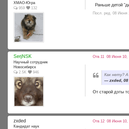
ХМАО-Югра
Раньше детой "ди
959
132
Посл. ред. 08 Июня 
SerjNSK
Отв.11
08 Июня 10, 
Научный сотрудник
Новосибирск
2.5K
946
Как нету? А
zxded, 08
От старой дэты т
zxded
Отв.12
08 Июня 10,
Кандидат наук