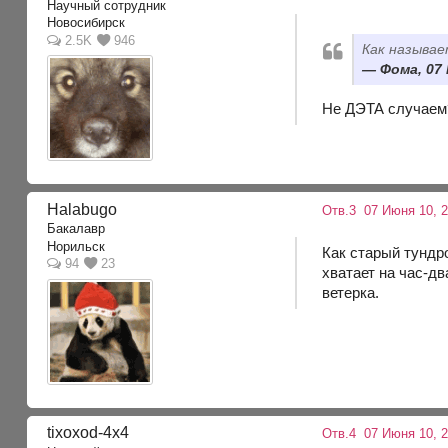
Научный сотрудник
Новосибирск
2.5K
946
Как называе
Фома, 07 
Не ДЭТА случаем?
Halabugo
Отв.3
07 Июня 10, 2
Бакалавр
Норильск
Как старый тундр
94
23
хватает на час-дв
ветерка.
tixoxod-4x4
Отв.4
07 Июня 10, 