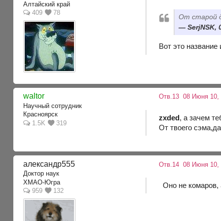
Алтайский край
409
78
От старой 
SerjNSK, 
Вот это название
waltor
Отв.13
08 Июня 10,
Научный сотрудник
Красноярск
zxded
, а зачем т
1.5K
319
От твоего сэма,д
александр555
Отв.14
08 Июня 10,
Доктор наук
ХМАО-Югра
Оно не комаров, а
959
132