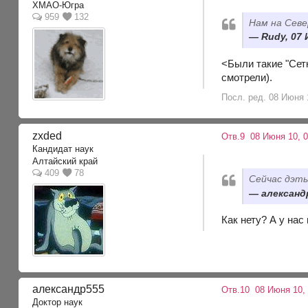
ХМАО-Югра
959
132
Нам на Севе
Rudy, 07 
<Были такие "Сет
смотрели).
Посл. ред. 08 Июня 
zxded
Отв.9
08 Июня 10, 
Кандидат наук
Алтайский край
409
78
Сейчас дэт
александр
Как нету? А у нас
александр555
Отв.10
08 Июня 10,
Доктор наук