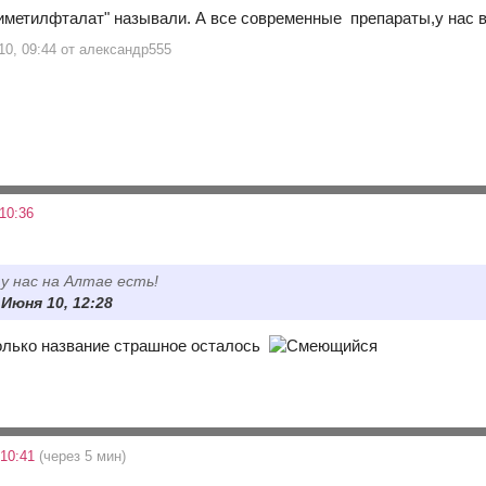
метилфталат" называли. А все современные препараты,у нас в т
10, 09:44 от александр555
10:36
 у нас на Алтае есть!
 Июня 10, 12:28
олько название страшное осталось
 10:41
(через 5 мин)