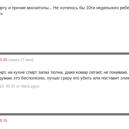
спирту и прочие москитолы... Не хотелось бы 10ти недельного реб
ть
00:46
(через 27 мин)
рт, на кухне спирт запах полна, даже комар летает, не понимаю.
умаю это бесполезно, лучше сразу его убить или поставит элек
0, 00:55 от AlenLegion
8:26