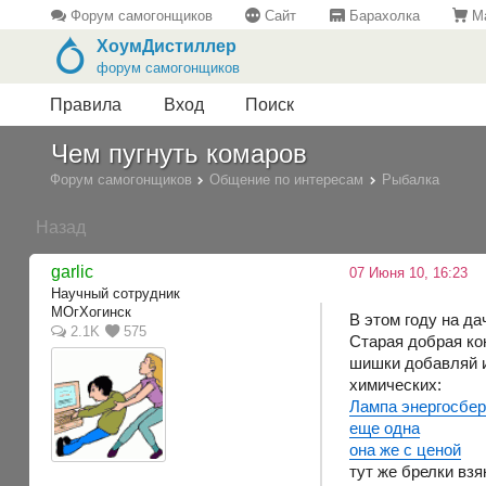
Форум самогонщиков
Сайт
Барахолка
Ма
ХоумДистиллер
форум самогонщиков
Правила
Вход
Поиск
Чем пугнуть комаров
Форум самогонщиков
Общение по интересам
Рыбалка
Назад
garlic
07 Июня 10, 16:23
Научный сотрудник
MOгХогинск
В этом году на да
2.1K
575
Старая добрая ко
шишки добавляй и
химических:
Лампа энергосбе
еще одна
она же с ценой
тут же брелки взя