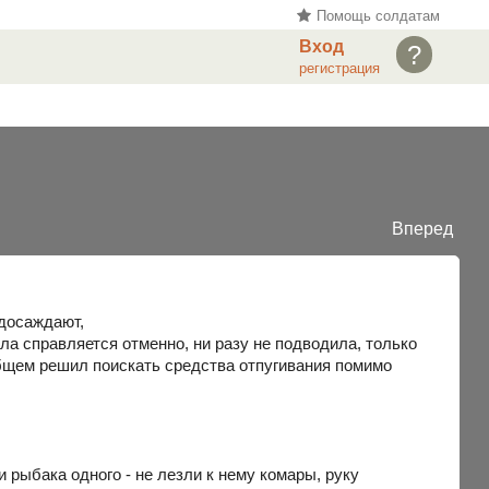
Помощь солдатам
Вход
?
регистрация
Вперед
 досаждают,
а справляется отменно, ни разу не подводила, только
ообщем решил поискать средства отпугивания помимо
и рыбака одного - не лезли к нему комары, руку