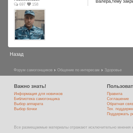
Валера,тему закры
697
158
Назад
Форум самогонщиков
Общение по интересам
Здоровье
Важно знать!
Пользова
Информация для новичков
Правила
Библиотека самогонщика
Соглашение
Выбор аппарата
Обратная свя
Выбор бочки
Тех. поддержк
Поддержать р
Все размещаемые материалы отражают исключительно мнения и