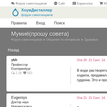
Форум самогонщиков
Сайт
Барахолка
Ма
ХоумДистиллер
форум самогонщиков
Правила
Вход
Поиск
Мумиё(прошу совета)
Форум самогонщиков
Общение по интересам
Здоровье
Назад
ykh
Отв.20
21 Сент. 14, 
Профессор
Екатеринбург
В воде растворять
2.1K
553
ходила, продавала
гудрона. Это и пр
Evgeniys
Отв.21
21 Сент. 14,
Доктор наук
Новомосковск