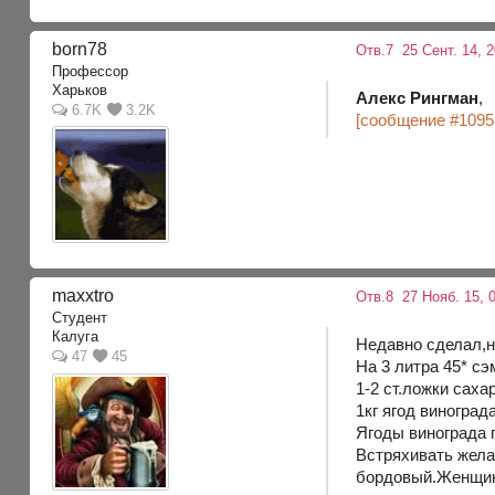
born78
Отв.7
25 Сент. 14, 
Профессор
Харьков
Алекс Рингман
,
6.7K
3.2K
[сообщение #1095
maxxtro
Отв.8
27 Нояб. 15, 0
Студент
Калуга
Недавно сделал,н
47
45
На 3 литра 45* сэ
1-2 ст.ложки саха
1кг ягод виноград
Ягоды винограда 
Встряхивать жела
бордовый.Женщин