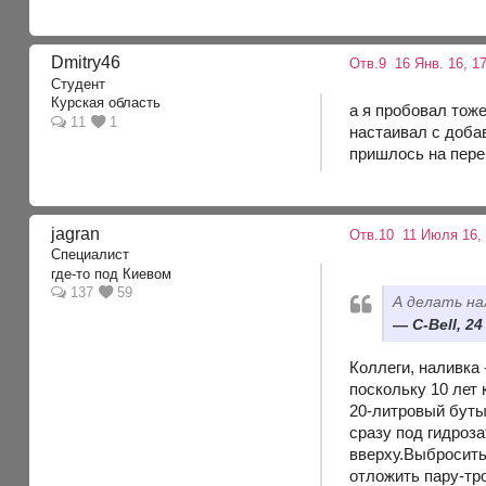
Dmitry46
Отв.9
16 Янв. 16, 17
Студент
Курская область
а я пробовал тоже
11
1
настаивал с доба
пришлось на перег
jagran
Отв.10
11 Июля 16, 
Специалист
где-то под Киевом
137
59
А делать на
C-Bell, 2
Коллеги, наливка 
поскольку 10 лет
20-литровый бутыл
сразу под гидроз
вверху.Выбросить
отложить пару-тро