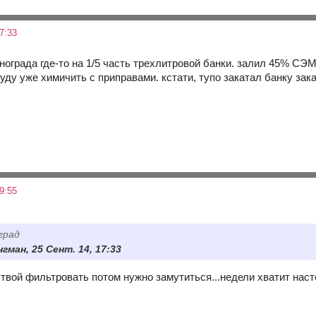
7:33
нограда где-то на 1/5 часть трехлитровой банки. залил 45% СЭ
уду уже химичить с приправами. кстати, тупо закатал банку зак
9:55
град
гман, 25 Сент. 14, 17:33
,твой фильтровать потом нужно замутиться...недели хватит нас