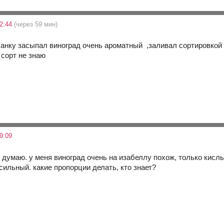
22:44
(через 59 мин)
банку засыпал виноград очень ароматный ,заливал сортировкой
сорт не знаю
9:09
м думаю. у меня виноград очень на изабеллу похож, только кислы
сильный. какие пропорции делать, кто знает?