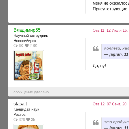
меня не оказалось
Присутствующие п
Владимир55
Отв.11
12 Июля 16, 
Научный сотрудник
Новосибирск
6K
2.8K
Коллеги, на
jagran, 1
Да, ну!
сообщение удалено
stasalt
Отв.12
07 Сент. 20, 
Кандидат наук
Ростов
326
35
это продук
jagran, 1