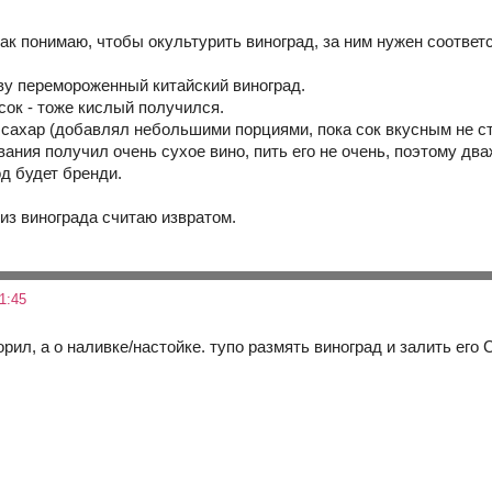
так понимаю, чтобы окультурить виноград, за ним нужен соответ
ву перемороженный китайский виноград.
сок - тоже кислый получился.
 сахар (добавлял небольшими порциями, пока сок вкусным не ст
ния получил очень сухое вино, пить его не очень, поэтому два
од будет бренди.
 из винограда считаю извратом.
1:45
ворил, а о наливке/настойке. тупо размять виноград и залить ег