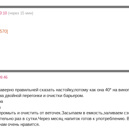
20:10
(через 15 мин)
570]
9:46
аверно правильней сказать настойку,потому как она 40* на вино
ма двойной перегонки и очистки барьером.
ра
а
промыть и очистить от веточек.Засыпаем в емкость,заливаем с
тельно раз в сутки.Через месяц напиток готов к употреблению.
ам очень нравится.