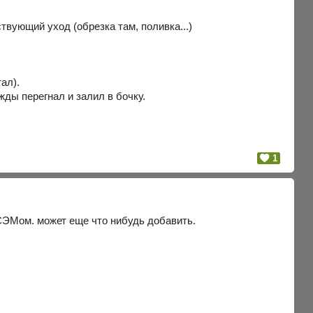
ствующий уход (обрезка там, поливка...)
ал).
жды перегнал и залил в бочку.
1
о СЭМом. может еще что нибудь добавить.