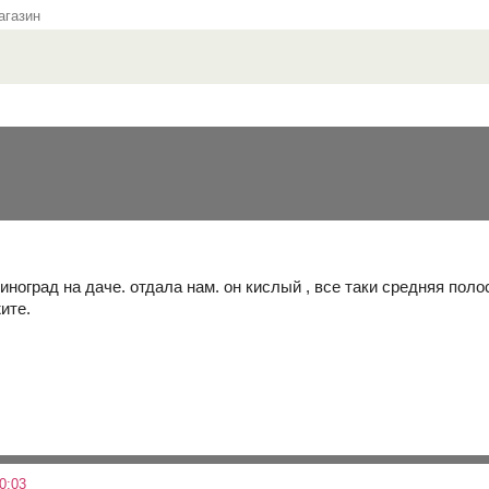
газин
ноград на даче. отдала нам. он кислый , все таки средняя поло
ите.
0:03