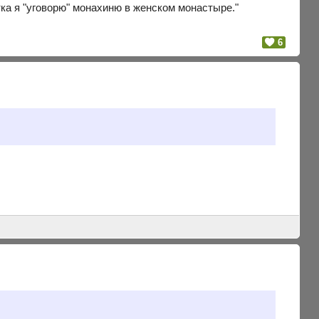
итка я "уговорю" монахиню в женском монастыре."
6