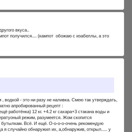
ругого вкуса..
пот получился.... (кампот обожаю с изабеллы, а это
 , водкой - это ни разу не наливка. Смею так утверждать,
ратно апробированный рецепт :
щё работёнка) 12 кг. +4.2 кг сахара+3 стакана воды и
ператуоный режим, разумеется. Жом скопится
о бутылкам. Всё. И ещё. О-о-о-о-очень рекомендую
а я случайно обнаружил их, а,обнаружив, открыл..... у