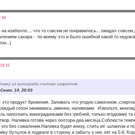
:49
 на изабелле.... что то совсем не понравилось... ожидал совсем д
влением сахара - по моему это и было ошибкой какой то недоком
он...)
19:16
ливку из винограда считаю извратом.
4 Сент. 14, 20:03
- это продукт брожения. Заливать что угодно самогоном ,спиртом
 каждый сезон занимаюсь ,именно, наливками. Извольте, многок
ь наполнить виноградинками без гребней, только ягодками( та е
атвор. Наливка готова через полтора-два месяца.Соблюсти тем
 его без сожаления.Наливка будет внизу, слить её шлангом и п
йку бутылок в подвале в сторону и забыть о них лет на 5-8. Когд