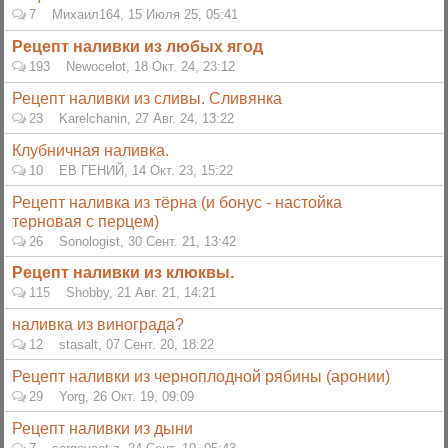
7
Михаил164
,
15 Июля 25, 05:41
Рецепт наливки из любых ягод
193
Newocelot
,
18 Окт. 24, 23:12
Рецепт наливки из сливы. Сливянка
23
Karelchanin
,
27 Авг. 24, 13:22
Клубничная наливка.
10
ЕВ ГЕНИЙ
,
14 Окт. 23, 15:22
Рецепт наливка из тёрна (и бонус - настойка
терновая с перцем)
26
Sonologist
,
30 Сент. 21, 13:42
Рецепт наливки из клюквы.
115
Shobby
,
21 Авг. 21, 14:21
наливка из винограда?
12
stasalt
,
07 Сент. 20, 18:22
Рецепт наливки из черноплодной рябины (аронии)
29
Yorg
,
26 Окт. 19, 09:09
Рецепт наливки из дыни