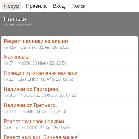
Форум
Правила
Вход
Поиск
Наливки
Рецепты напитков
Рецепт наливки из вишни
419
Gallismo
,
01 Авг. 26, 20:18
Малиновка
37
ing050
,
30 Июня 26, 20:54
Принцип изготовления наливок
12
ЕВ ГЕНИЙ
,
06 Апр. 26, 09:52
Наливки по Григорию.
305
Newocelot
,
24 Февр. 26, 07:52
Наливки от Третьего.
178
lion999
,
09 Окт. 25, 20:32
Рецепт грушевой наливки
6
сергей7070
,
27 Авг. 25, 15:35
Рецепт наливки "Зимняя вишня"