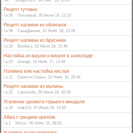
7
sergeycot-z
,
24 Сент. 19, 05:43
Рецепт тутовки
26
Пытливый
,
28 Июля 19, 13:16
Рецепт наливки из облепихи
39
СашаДачник
,
12 Нояб. 18, 13:26
Рецепт наливки из брусники
20
Bonifacy
,
10 Июля 18, 21:48
Настойка из вишни и вишня в шоколаде
22
strange
,
16 Нояб. 17, 13:49
Наливка или настойка кислая
11
Самогон Саныч
,
16 Нояб. 16, 20:46
Рецепт наливки из малины
22
Camomilla
,
30 Июля 16, 20:36
Усиление аромата горького миндаля
20
mak210
,
07 Июня 16, 19:05
Айва с грецким орехом.
1
Матос
,
05 Нояб. 15, 08:01
Наливка из крыжовника