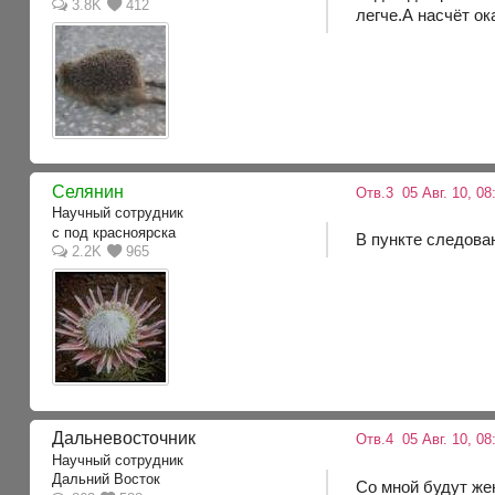
3.8K
412
легче.А насчёт ок
Селянин
Отв.3
05 Авг. 10, 08
Научный сотрудник
с под красноярска
В пункте следован
2.2K
965
Дальневосточник
Отв.4
05 Авг. 10, 08
Научный сотрудник
Дальний Восток
Со мной будут жен