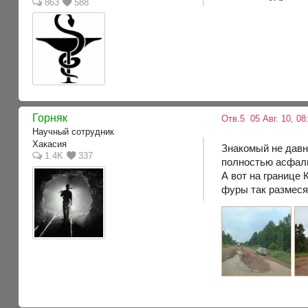
863
588
Горняк
Отв.5
05 Авг. 10, 08
Научный сотрудник
Хакасия
Знакомый не давн
1.4K
337
полностью асфаль
А вот на границе
фуры так размесят