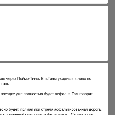
гаш через Поймо-Тины. В п.Тины уходишь в лево по
нгаш.
 поездке уже полностью будет асфальт. Там говорят
ресно будет, прямая яки стрела асфальтированная дорога.
по отсыпанной скальником федералке... Сколько там