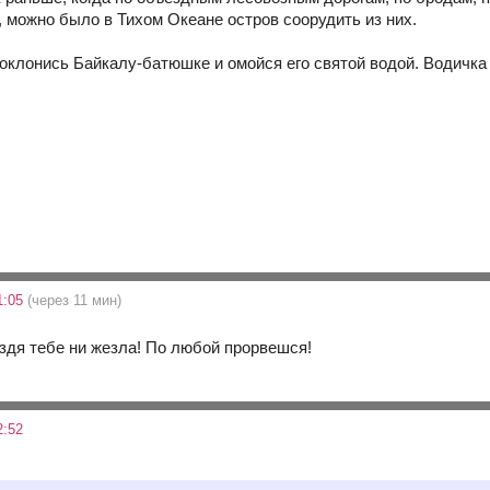
, можно было в Тихом Океане остров соорудить из них.
поклонись Байкалу-батюшке и омойся его святой водой. Водичка 
1:05
(через 11 мин)
оздя тебе ни жезла! По любой прорвешся!
2:52