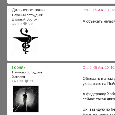
Дальневосточник
Отв.8
05 Авг. 10, 09
Научный сотрудник
Дальний Восток
А объехать нельз
863
588
Горняк
Отв.9
05 Авг. 10, 10
Научный сотрудник
Хакасия
Объехать в этом 
1.4K
337
указателю на Пой
А федералку Хаба
сейчас такая движ
Эх, завидую по бе
Нету экстрима ка