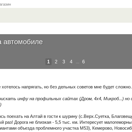
газин
а автомобиле
1
2
3
4
...
6
е хотелось напрягать, но без дельных советов мне будет сложно.
искать инфу на профильных сайтах (Дром, 4х4, Микроб...) но с
)
ь поехать на Алтай в гости к шурину (с.Верх.Суетка, Благовещ
 раз! Дорога не близкая - 5,5 тыс. км. Интересует малогеморны
риантами объезда проблемного участка М53), Кемерово, Новосиб