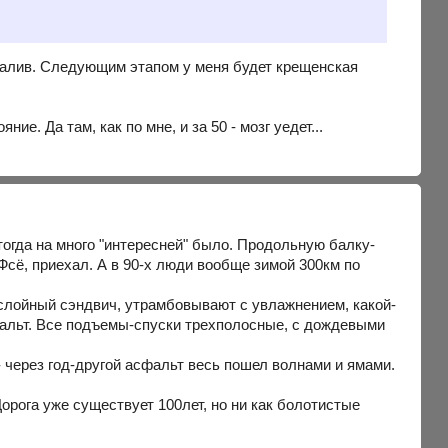
 залив. Следующим этапом у меня будет крещенская
ие. Да там, как по мне, и за 50 - мозг уедет...
т тогда на много "интересней" было. Продольную балку-
Фсё, приехал. А в 90-х люди вообще зимой 300км по
ослойный сэндвич, утрамбовывают с увлажнением, какой-
сфальт. Все подъемы-спуски трехполосные, с дождевыми
- через год-другой асфальт весь пошел волнами и ямами.
Дорога уже существует 100лет, но ни как болотистые