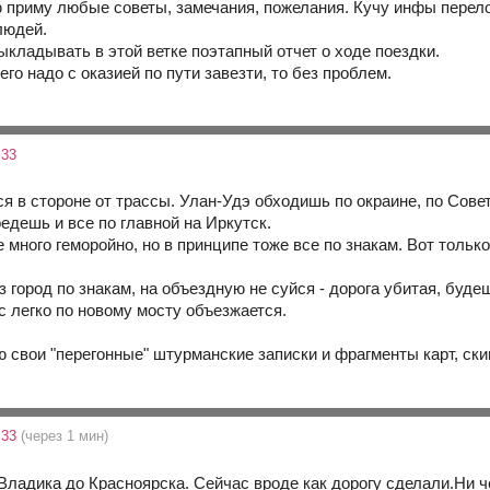
 приму любые советы, замечания, пожелания. Кучу инфы перелопа
людей.
кладывать в этой ветке поэтапный отчет о ходе поездки.
чего надо с оказией по пути завезти, то без проблем.
:33
ся в стороне от трассы. Улан-Удэ обходишь по окраине, по Совет
едешь и все по главной на Иркутск.
е много геморойно, но в принципе тоже все по знакам. Вот тольк
 город по знакам, на объездную не суйся - дорога убитая, будеш
с легко по новому мосту объезжается.
 свои "перегонные" штурманские записки и фрагменты карт, ски
:33
(через 1 мин)
Владика до Красноярска. Сейчас вроде как дорогу сделали.Ни че