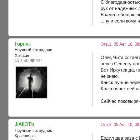
С благодарностью
рук от надежных 
Взамен обещаю вы
...ну и если кому 
Горняк
Отв.1
05 Авг. 10, 08
Научный сотрудник
Хакасия
Олег, Чита остает
1.4K
337
через Селенгу про
Вот Иркутск да, н
не знаю.
Канск лучше через
Красноярск сейча
Сейчас поковыряю
JIAIIOTb
Отв.2
05 Авг. 10, 08
Научный сотрудник
Красноярск
Ездил два раза с 