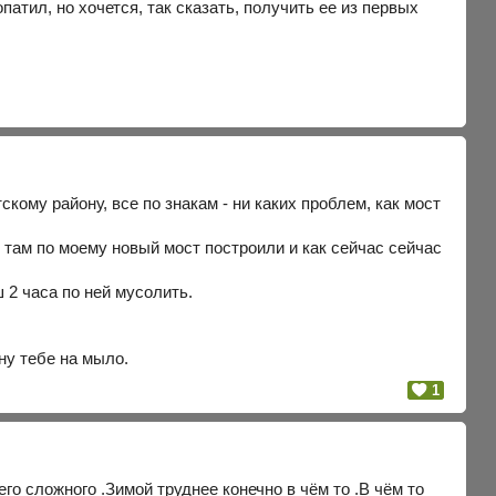
тил, но хочется, так сказать, получить ее из первых
скому району, все по знакам - ни каких проблем, как мост
о там по моему новый мост построили и как сейчас сейчас
 2 часа по ней мусолить.
ну тебе на мыло.
1
го сложного .Зимой труднее конечно в чём то .В чём то