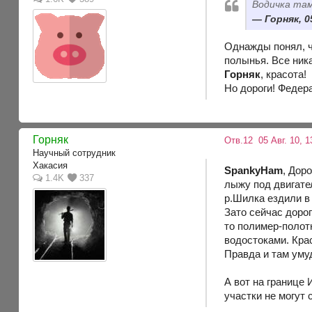
Водичка там
Горняк, 0
Однажды понял, ч
полынья. Все ника
Горняк
, красота!
Но дороги! Федерал
Горняк
Отв.12
05 Авг. 10, 1
Научный сотрудник
Хакасия
SpankyHam
, Дор
1.4K
337
лыжу под двигате
р.Шилка ездили в 
Зато сейчас доро
то полимер-полот
водостоками. Кра
Правда и там умуд
А вот на границе 
участки не могут 