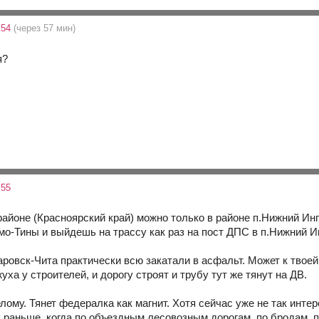
:54
(через 57 мин)
я?
:55
районе (Красноярский край) можно только в районе п.Нижний Ин
мо-Тины и выйдешь на трассу как раз на пост ДПС в п.Нижний И
ровск-Чита практически всю закатали в асфальт. Может к твоей
уха у строителей, и дорогу строят и трубу тут же тянут на ДВ.
лому. Тянет федералка как магнит. Хотя сейчас уже не так инте
к раньше, когда по объездным лесовозным дорогам, по бродам, 