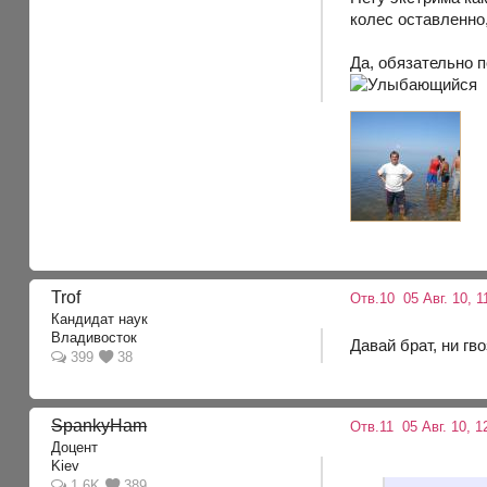
колес оставленно
Да, обязательно 
Trof
Отв.10
05 Авг. 10, 1
Кандидат наук
Владивосток
Давай брат, ни гв
399
38
SpankyHam
Отв.11
05 Авг. 10, 1
Доцент
Kiev
1.6K
389