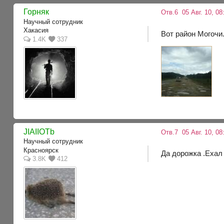
Горняк
Отв.6
05 Авг. 10, 08
Научный сотрудник
Хакасия
Вот район Могочи.
1.4K
337
JIAIIOTb
Отв.7
05 Авг. 10, 08
Научный сотрудник
Красноярск
Да дорожка .Ехал 
3.8K
412