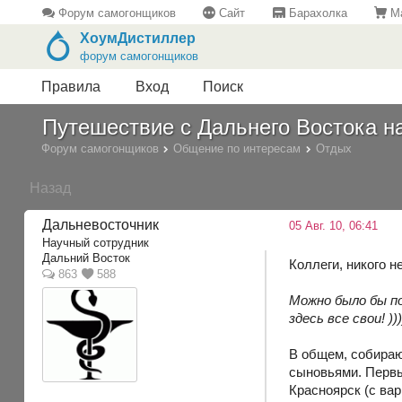
Форум самогонщиков
Сайт
Барахолка
Ма
ХоумДистиллер
форум самогонщиков
Правила
Вход
Поиск
Путешествие с Дальнего Востока н
Форум самогонщиков
Общение по интересам
Отдых
Назад
Дальневосточник
05 Авг. 10, 06:41
Научный сотрудник
Дальний Восток
Коллеги, никого н
863
588
Можно было бы по
здесь все свои! )))
В общем, собираюс
сыновьями. Первый
Красноярск (с ва