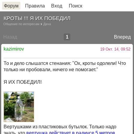
Форум
Правила
Вход
Поиск
КРОТЫ !!! Я ИХ ПОБЕДИЛ
Общение по интересам
Дача
Назад
1
Вперед
kazimirov
19 Окт. 14, 09:52
То и дело слышатся стенания: "Ох, кроты одолели! Что
только ни пробовали, ничего не помогает."
Я ИХ ПОБЕДИЛ!
Вертушками из пластиковых бутылок. Только надо
знать, что
вертушка действует в радиусе 5 метров
.