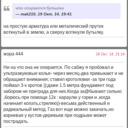
что опирается бутылка
mak210, 19 Окт. 14, 19:41
на простую арматура или металический пруток
воткнутый в землю, а сверху воткнули бутылку.
жора 444
19 Окт. 14, 21:14
Ни на что она не опирается. По сабжу я пробовал и
ультразвуковые колья- через месяц-два привыкают и не
обращают внимания; ставил кротоловки -за три года
поймал 3-х кротов ));даже 1.5 метра фундамент под
забором не преграда для них.Когда за@бывают сильно
,борюсь при помощи 12к : караулю у горки и ,когда
начинает копать,стреляю))-весьма действенный и
радикальный метод. Газ вот еще можно закачать,но
корневая у кустов-деревьев при подрыве может
пострадать.