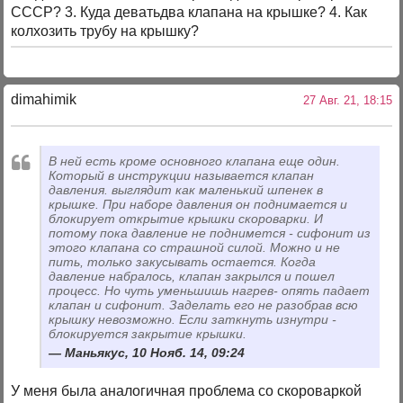
СССР? 3. Куда деватьдва клапана на крышке? 4. Как
колхозить трубу на крышку?
dimahimik
27 Авг. 21, 18:15
В ней есть кроме основного клапана еще один.
Который в инструкции называется клапан
давления. выглядит как маленький шпенек в
крышке. При наборе давления он поднимается и
блокирует открытие крышки скороварки. И
потому пока давление не поднимется - сифонит из
этого клапана со страшной силой. Можно и не
пить, только закусывать остается. Когда
давление набралось, клапан закрылся и пошел
процесс. Но чуть уменьшишь нагрев- опять падает
клапан и сифонит. Заделать его не разобрав всю
крышку невозможно. Если заткнуть изнутри -
блокируется закрытие крышки.
Маньякус, 10 Нояб. 14, 09:24
У меня была аналогичная проблема со скороваркой