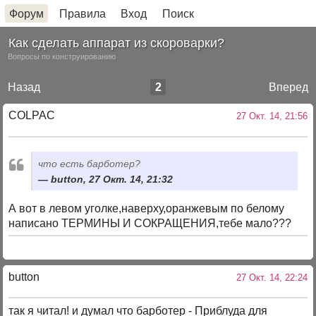
Форум
Правила
Вход
Поиск
Как сделать аппарат из скороварки?
Вопросы по конструированию
Назад
2
Вперед
COLPAC
27 Окт. 14, 21:56
что есть барботер?
button, 27 Окт. 14, 21:32
А вот в левом уголке,наверху,оранжевым по белому
написано ТЕРМИНЫ И СОКРАЩЕНИЯ,тебе мало???
button
27 Окт. 14, 22:24
так я читал! и думал что барботер - Приблуда для