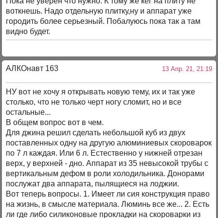
Пока не уверен что нужно. К тому же кег на плиту не
воткнешь. Надо отдельную плитку,ну и аппарат уже
городить более серьезный. Побалуюсь пока так а там
видно будет.
АЛКОнавт 163
13 Апр. 21, 21:19
НУ вот не хочу я открывать новую тему, их и так уже
столько, что не только черт ногу сломит, но и все
остальные...
В общем вопрос вот в чем.
Для джина решил сделать небольшой куб из двух
поставленных одну на другую алюминиевых скороварок
по 7 л каждая. Или 6 л. Естественно у нижней отрезан
верх, у верхней - дно. Аппарат из 35 невысокой трубы с
вертикальным дефом в роли холодильника. Донорами
послужат два аппарата, пылящиеся на лоджии.
Вот теперь вопросы. 1. Имеет ли сия конструкция право
на жизнь, в смысле материала. Люминь все же... 2. Есть
ли где либо силиконовые прокладки на скороварки из