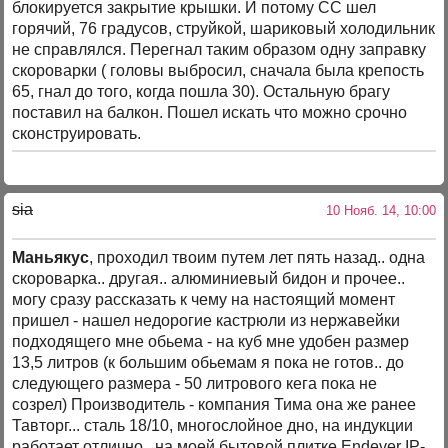
блокируется закрытие крышки. И потому СС шел
горячий, 76 градусов, струйкой, шариковый холодильник
не справлялся. Перегнал таким образом одну заправку
скороварки ( головы выбросил, сначала была крепость
65, гнал до того, когда пошла 30). Остальную брагу
поставил на балкон. Пошел искать что можно срочно
сконструировать.
sia
10 Нояб. 14, 10:00
Маньякус
, проходил твоим путем лет пять назад.. одна
скороварка.. другая.. алюминиевый бидон и прочее..
могу сразу рассказать к чему на настоящий момент
пришел - нашел недорогие кастрюли из нержавейки
подходящего мне обьема - на куб мне удобен размер
13,5 литров (к большим обьемам я пока не готов.. до
следующего размера - 50 литрового кега пока не
созрел) Производитель - компания Тима она же ранее
Тавторг... сталь 18/10, многослойное дно, на индукции
работает отлично.. на моей бытовой плитке Endever IP-