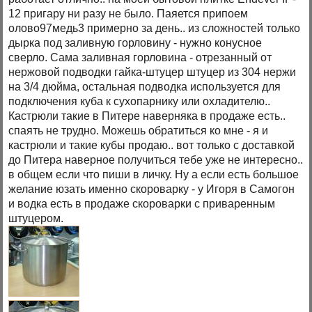
12 пригару ни разу не было. Паяется припоем
олово97медь3 примерно за день.. из сложностей только
дырка под заливную горловину - нужно конусное
сверло. Сама заливная горловина - отрезанный от
нержовой подводки гайка-штуцер штуцер из 304 нержи
на 3/4 дюйма, остальная подводка используется для
подключения куба к сухопарнику или охладителю..
Кастрюли такие в Питере наверняка в продаже есть..
спаять не трудно. Можешь обратиться ко мне - я и
кастрюли и такие кубы продаю.. вот только с доставкой
до Питера наверное получиться тебе уже не интересно..
в общем если что пиши в личку. Ну а если есть большое
желание юзать именно скороварку - у Игоря в Самогон
и водка есть в продаже скороварки с приваренным
штуцером.