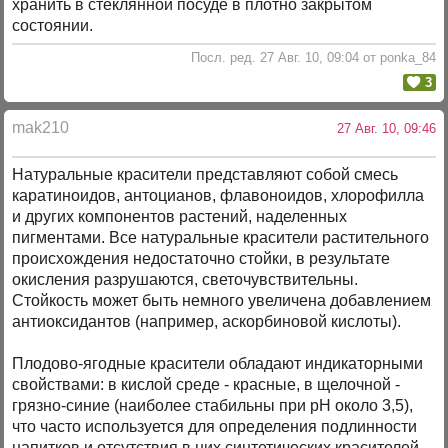
хранить в стеклянной посуде в плотно закрытом
состоянии.
Посл. ред. 27 Авг. 10, 09:04 от ponka_84
3
mak210
27 Авг. 10, 09:46
Натуральные красители представляют собой смесь
каратиноидов, антоцианов, флавоноидов, хлорофилла
и других компонентов растений, наделенных
пигментами. Все натуральные красители растительного
происхождения недостаточно стойки, в результате
окисления разрушаются, светочувствительны.
Стойкость может быть немного увеличена добавлением
антиоксидантов (например, аскорбиновой кислоты).
Плодово-ягодные красители обладают индикаторными
свойствами: в кислой среде - красные, в щелочной -
грязно-синие (наиболее стабильны при рН около 3,5),
что часто используется для определения подлинности
напитков и отсутствия в них синтетических красителей,