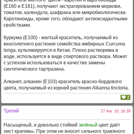
(Е160 и Е161), получают экстрагированием моркови,
томатов, календула, шафрана или микробиологически.
Каротиноиды, кроме того, обладают антиоксидантными
свойствами.
Куркума (Е100) - желтый краситель, получаемый из
многолетнего растения семейства имбирных Curcuma
longa, культивируется в Китае. Плохо растворима в
воде, используется в виде спиртового раствора. Может
с успехом использоваться в качестве замены
синтетического тартразина.
Алканет, алканин (Е103) краситель красно-бордового
цвета, получаемый из корней растения Alkanna tinctoria.
2
Третий
27 Авг. 10, 16:39
Насыщеный, и довольно стойкий
зелёный
цвет даёт
лист крапивы. При этом не вносит сильного травяного