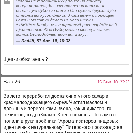
Чтобы не тратить кучу денег на покупку
концентратов,для изготовления коньяка я
использую дубовые щепки.От сухого бруска дуба
отпиливаю кусок длиной 3 см.затем с помощью
ножа и молотка делаю из него щепки
5х5х30мм.Кладу их в спиртовый раствор(50г на 3
л)крепостью 43%.Выдерживаю месяц и коньяк
готов.Бесподобный аромат и вкус.
Ded45, 31 Авг. 10, 10:32
Щепки обжигаешь ?
Вася26
15 Сент. 10, 22:23
За лето переработал достаточно много сахар и
крахмалсодержащего сырья. Чистил маслом и
дробными перегонками. Жена, как индикатор: то
резинкой, то дроЗжами. Хрен поймешь. По случаю
попали в руки пробники "Ароматизаторов пищевых
идентичных натуральному" Питерского производства.