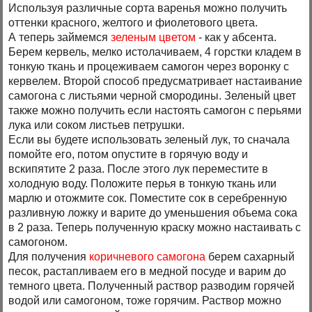
Используя различные сорта варенья можно получить
оттенки красного, желтого и фиолетового цвета.
А теперь займемся
зеленым цветом
- как у абсента.
Берем кервель, мелко истолачиваем, 4 горстки кладем в
тонкую ткань и процеживаем самогон через воронку с
кервелем. Второй способ предусматривает настаивание
самогона с листьями черной смородины. Зеленый цвет
также можно получить если настоять самогон с перьями
лука или соком листьев петрушки.
Если вы будете использовать зеленый лук, то сначала
помойте его, потом опустите в горячую воду и
вскипятите 2 раза. После этого лук переместите в
холодную воду. Положите перья в тонкую ткань или
марлю и отожмите сок. Поместите сок в серебренную
разливную ложку и варите до уменьшения объема сока
в 2 раза. Теперь полученную краску можно настаивать с
самогоном.
Для получения
коричневого самогона
берем сахарный
песок, растапливаем его в медной посуде и варим до
темного цвета. Полученный раствор разводим горячей
водой или самогоном, тоже горячим. Раствор можно