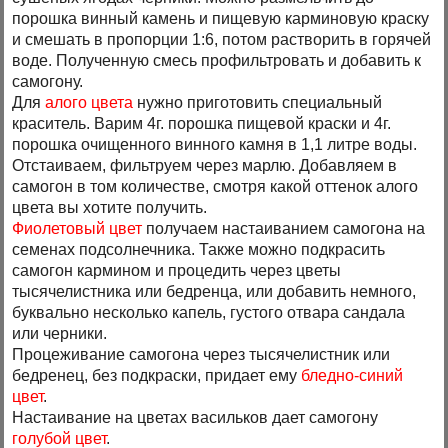
порошка винный камень и пищевую карминовую краску
и смешать в пропорции 1:6, потом растворить в горячей
воде. Полученную смесь профильтровать и добавить к
самогону.
Для
алого цвета
нужно приготовить специальный
краситель. Варим 4г. порошка пищевой краски и 4г.
порошка очищенного винного камня в 1,1 литре воды.
Отстаиваем, фильтруем через марлю. Добавляем в
самогон в том количестве, смотря какой оттенок алого
цвета вы хотите получить.
Фиолетовый цвет
получаем настаиванием самогона на
семенах подсолнечника. Также можно подкрасить
самогон кармином и процедить через цветы
тысячелистника или бедренца, или добавить немного,
буквально несколько капель, густого отвара сандала
или черники.
Процеживание самогона через тысячелистник или
бедренец, без подкраски, придает ему
бледно-синий
цвет
.
Настаивание на цветах васильков дает самогону
голубой цвет
.