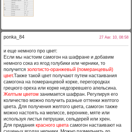
ponka_84
27 Авг. 10, 08:58
и еще немного про цвет:
Если мы настоим самогон на шафране и добавим
немного сока из ягод голубики или черники, то
получится
золотисто-оранжевый (померанцевый)
цвет
.Также такой цвет получают путем настаивания
самогона на померанцевой корке, перегородках
грецкого ореха или корке недозревшего апельсина.
Желтым цветом
занимается шафран. Регулируя его
количество можно получить разные оттенки желтого
цвета. Для получения желтого цвета, самогон также
можно настоять на мелиссе, веронике, мяте или
используя листья петрушки, сельдерей или хрен.
Для придания
красного цвета
самогон настаивают на
сушеных ягодах черники. Можно размельчить до