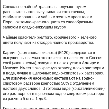
Свекольно-чайный краситель получают путем
распылительного высушивания сока свеклы,
стабилизированным чайным желтым красителем.
Порошок темно-красного цвета со своеобразным
запахом и сладко-вяжущим вкусом.
Чайные красители желтого, коричневого и зеленого
цвета получают из отходов чайного производства.
Кармин (карминовая кислота) (Е120) содержится в
высушенных самках экзотического насекомого Coccus
cocti («кошинель»), живущего на кактусах в Алжире и
Мексике. Имеет ярко красную окраску, плохо растворим
в воде, лучше в щелочных водно-спиртовых растворах.
Для извлечения насекомых настаивают на водно-
спиртовом растворе крепостью 50% с отделением
настоев двух сливов. В готовом виде (кристаллический)
его растворяют в щелочном водно-спиртовом растворе
из расчета 5 кг на 1 дм3.
Красители желтого цвета - каротин и каротиноиды