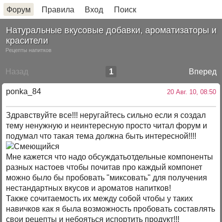
Форум
Правила
Вход
Поиск
Натуральные вкусовые добавки, ароматизаторы и
красители
Рецепты напитков
Назад
1
Вперед
ponka_84
20 Авг. 10, 08:50
Здравствуйте все!!! неругайтесь сильно если я создал
тему ненужную и неинтересную просто читал форум и
подумал что такая тема должна быть интересной!!!!
Мне кажется что надо обсуждатьотдельные компоненты
разных настоев чтобы почитав про каждый компонет
можно было бы пробовать "миксовать" для получения
нестандартных вкусов и ароматов напитков!
Также сочитаемость их между собой чтобы у таких
навичков как я была возможность пробовать составлять
свои рецепты и небояться испортить продукт!!!