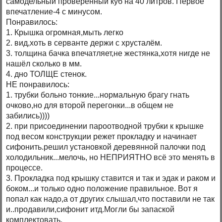
самодельный проверенный куб на 40 литров. Первое
впечатление-4 с минусом.
Понравилось:
1. Крышка огромная,мыть легко
2. вид,хоть в серванте держи с хрусталём.
3. толщина бачка впечатляет,не жестянка,хотя нигде не
нашёл сколько в мм.
4. дно ТОЛЩЕ стенок.
НЕ понравилось:
1. трубки больно тонкие...нормальную брагу гнать
очково,но для второй перегонки...в общем не
забились))))
2. при присоединении пароотводной трубки к крышке
под весом конструкции режет прокладку и начинает
сифонить.решил установкой деревянной палочки под
холодильник...мелочь, но НЕПРИЯТНО всё это менять в
процессе.
3. Прокладка под крышку ставится и так и эдак и раком и
боком...и только одно положение правильное. Вот я
попал как надо,а от других слышал,что поставили не так
и..продавили,сифонит итд.Могли бы запаской
комплектовать.