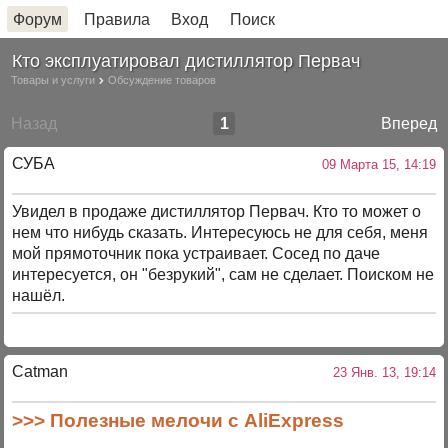
Форум
Правила
Вход
Поиск
Кто эксплуатировал дистиллятор Первач
Товары и услуги
Обсуждение товаров
Назад
1
Вперед
СУБА
09 Марта 15, 14:19
Увидел в продаже дистиллятор Первач. Кто то может о
нем что нибудь сказать. Интересуюсь не для себя, меня
мой прямоточник пока устраивает. Сосед по даче
интересуется, он "безрукий", сам не сделает. Поиском не
нашёл.
Catman
23 Янв. 13, 19:14
>>> Полезные мелочи с AliExpress