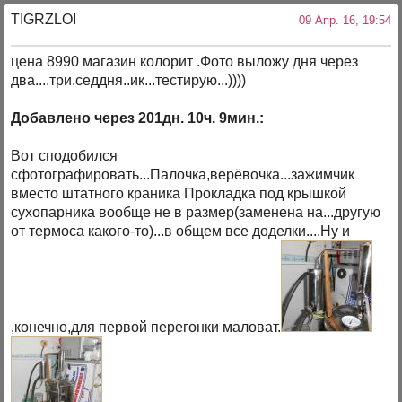
TIGRZLOI
09 Апр. 16, 19:54
цена 8990 магазин колорит .Фото выложу дня через
два....три.седдня..ик...тестирую...))))
Добавлено через 201дн. 10ч. 9мин.:
Вот сподобился
сфотографировать...Палочка,верёвочка...зажимчик
вместо штатного краника Прокладка под крышкой
сухопарника вообще не в размер(заменена на...другую
от термоса какого-то)...в общем все доделки....Ну и
,конечно,для первой перегонки маловат.