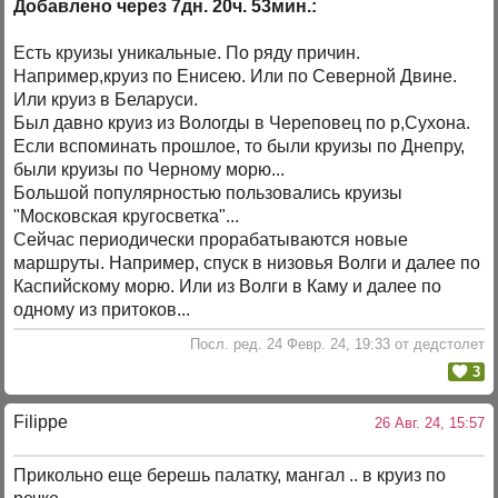
Добавлено через 7дн. 20ч. 53мин.:
Есть круизы уникальные. По ряду причин.
Например,круиз по Енисею. Или по Северной Двине.
Или круиз в Беларуси.
Был давно круиз из Вологды в Череповец по р,Сухона.
Если вспоминать прошлое, то были круизы по Днепру,
были круизы по Черному морю...
Большой популярностью пользовались круизы
"Московская кругосветка"...
Сейчас периодически прорабатываются новые
маршруты. Например, спуск в низовья Волги и далее по
Каспийскому морю. Или из Волги в Каму и далее по
одному из притоков...
Посл. ред. 24 Февр. 24, 19:33 от дедстолет
3
Filippe
26 Авг. 24, 15:57
Прикольно еще берешь палатку, мангал .. в круиз по