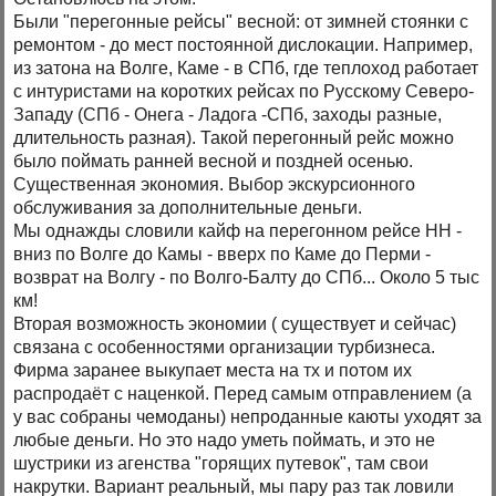
Были "перегонные рейсы" весной: от зимней стоянки с
ремонтом - до мест постоянной дислокации. Например,
из затона на Волге, Каме - в СПб, где теплоход работает
с интуристами на коротких рейсах по Русскому Северо-
Западу (СПб - Онега - Ладога -СПб, заходы разные,
длительность разная). Такой перегонный рейс можно
было поймать ранней весной и поздней осенью.
Существенная экономия. Выбор экскурсионного
обслуживания за дополнительные деньги.
Мы однажды словили кайф на перегонном рейсе НН -
вниз по Волге до Камы - вверх по Каме до Перми -
возврат на Волгу - по Волго-Балту до СПб... Около 5 тыс
км!
Вторая возможность экономии ( существует и сейчас)
связана с особенностями организации турбизнеса.
Фирма заранее выкупает места на тх и потом их
распродаёт с наценкой. Перед самым отправлением (а
у вас собраны чемоданы) непроданные каюты уходят за
любые деньги. Но это надо уметь поймать, и это не
шустрики из агенства "горящих путевок", там свои
накрутки. Вариант реальный, мы пару раз так ловили