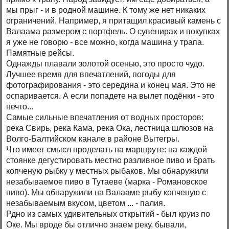
мы прыг - и в родной машине. К тому же нет никаких
ограничений. Например, я притащил красивый камень с
Валаама размером с портфель. О сувенирах и покупках
я уже не говорю - все можно, когда машина у трапа.
Памятные рейсы.
Однажды плавали золотой осенью, это просто чудо.
Лучшее время для впечатлений, погоды для
фотографирования - это середина и конец мая. Это не
оспаривается. А если попадете на вылет подёнки - это
нечто...
Самые сильные впечатления от водных просторов:
река Свирь, река Кама, река Ока, лестница шлюзов на
Волго-Балтийском канале в районе Вытегры.
Что имеет смысл проделать на маршруте: на каждой
стоянке дегустировать местно разливное пиво и брать
копченую рыбку у местных рыбаков. Мы обнаружили
незабываемое пиво в Тутаеве (марка - Романовское
пиво). Мы обнаружили на Валааме рыбу копченую с
незабываемым вкусом, цветом ... - палия.
Рдно из самых удивительных открытий - был круиз по
Оке. Мы вроде бы отлично знаем реку, бывали,