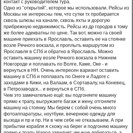
контакт с руководителем тура.
Одно из "открытий", которое мы использовали. Рейсы из
Москвы не интересны тем, что сутки тх пробирается
сквозь шлюзы на канале, сквозь яхты и дорогую
прибрежную недвижимость. Рейсы из др городов к тому
же более адекватны по цене. Так вот, можно га своей
машине приехать в Ярославль, оставить ее на стоянке
возле Речного вокзала, и проплыть маршрутом из
Ярославля в СПб и обратно в Ярославль. Можно
оставить машину возле Речного вокзала в Нижнем
Новгороде и поплавать по Волге, Каме, Оке - и
вернуться в НН. Очень интересен вариант оставить
машину в СПб и поплавать по Онеге и Ладоге с
заходами в Кижи, на Валаам, в Сортавалу, на Коневец,
в Петрозаводск... и вернуться в СПб.
Чем это замечательно ещё: вы подгоняете машину
прямо к трапу, выгружаете багаж и жену, отгоняете
машину на стоянку. Мы берем с собой очень много
фотоаппаратуры, ноутбуки, вечернюю одежду для
вызода и пр и пр. Ни в чем себе не отказываем. А при
прибытии корабля я схожу на берег и подгоняю машину
прямо к трапу. Народ завидует: им еще добираться, а