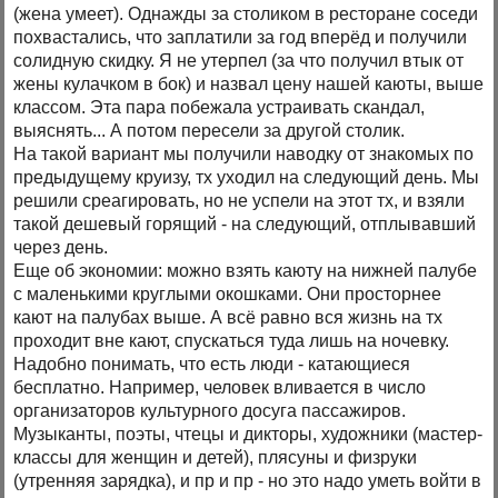
(жена умеет). Однажды за столиком в ресторане соседи
похвастались, что заплатили за год вперёд и получили
солидную скидку. Я не утерпел (за что получил втык от
жены кулачком в бок) и назвал цену нашей каюты, выше
классом. Эта пара побежала устраивать скандал,
выяснять... А потом пересели за другой столик.
На такой вариант мы получили наводку от знакомых по
предыдущему круизу, тх уходил на следующий день. Мы
решили среагировать, но не успели на этот тх, и взяли
такой дешевый горящий - на следующий, отплывавший
через день.
Еще об экономии: можно взять каюту на нижней палубе
с маленькими круглыми окошками. Они просторнее
кают на палубах выше. А всё равно вся жизнь на тх
проходит вне кают, спускаться туда лишь на ночевку.
Надобно понимать, что есть люди - катающиеся
бесплатно. Например, человек вливается в число
организаторов культурного досуга пассажиров.
Музыканты, поэты, чтецы и дикторы, художники (мастер-
классы для женщин и детей), плясуны и физруки
(утренняя зарядка), и пр и пр - но это надо уметь войти в