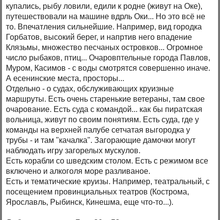
купались, рыбу ловили, едили к родне (живут на Оке),
путешествовали на машине вдрль Оки... Но это всё не
то. Впечатления сильнейшие. Например, вид городка
Горбатов, высокий берег, и напртив него впадение
Клязьмы, множество песчаных островков... Огромное
число рыбаков, птиц... Очаровптельные города Павлов,
Муром, Касимов - с воды смотрятся совершенно иначе.
А есенинские места, просторы...
Отдельно - о судах, обслуживающих круизные
маршруты. Есть очень старенькие ветераны, там свое
очарование. Есть суда с командой... как бы пиратская
вольница, живут по своим понятиям. Есть суда, где у
команды на верхней палубе сетчатая выгородка у
трубы - и там "качалка". Загорающие дамочки могут
наблюдать игру загорелых мускулов.
Есть корабли со шведским столом. Есть с режимом все
включено и алкоголя море разливаное.
Есть и тематические круизы. Например, театральный, с
посещением провинциальных театров (Кострома,
Ярославль, Рыбинск, Кинешма, еще что-то...).