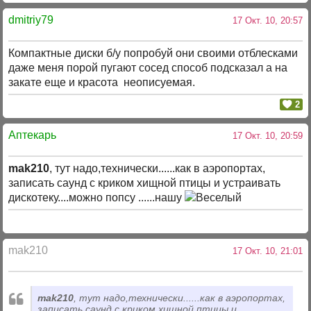
dmitriy79
17 Окт. 10, 20:57
Компактные диски б/у попробуй они своими отблесками
даже меня порой пугают сосед способ подсказал а на
закате еще и красота неописуемая.
2
Аптекарь
17 Окт. 10, 20:59
mak210
, тут надо,технически......как в аэропортах,
записать саунд с криком хищной птицы и устраивать
дискотеку....можно попсу ......нашу
mak210
17 Окт. 10, 21:01
mak210
, тут надо,технически......как в аэропортах,
записать саунд с криком хищной птицы и