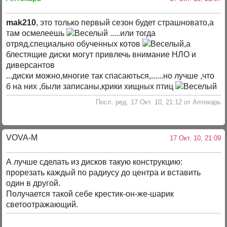
mak210
, это только первый сезон будет страшновато,а
там осмелеешь
.....или тогда
отряд,специально обученных котов
,а
блестящие диски могут привлечь внимание НЛО и
диверсантов
...диски можно,многие так спасаються,......но лучше ,что
б на них ,были записаны,крики хищных птиц
Посл. ред. 17 Окт. 10, 21:12 от Аптекарь
VOVA-M
17 Окт. 10, 21:09
А лучше сделать из дисков такую конструкцию:
прорезать каждый по радиусу до центра и вставить
один в другой.
Получается такой себе крестик-он-же-шарик
светоотражающий.