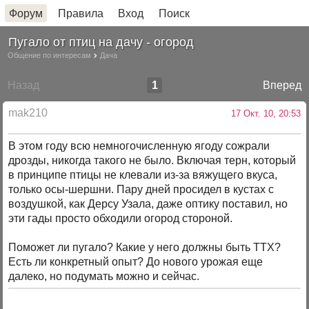
Форум
Правила
Вход
Поиск
Пугало от птиц на дачу - огород
Общение по интересам
Дача
Назад
1
Вперед
mak210
17 Окт. 10, 20:53
В этом году всю немногочисленную ягоду сожрали
дрозды, никогда такого не было. Включая терн, который
в принципе птицы не клевали из-за вяжущего вкуса,
только осы-шершни. Пару дней просидел в кустах с
воздушкой, как Дерсу Узала, даже оптику поставил, но
эти гады просто обходили огород стороной.
Поможет ли пугало? Какие у него должны быть ТТХ?
Есть ли конкретный опыт? До нового урожая еще
далеко, но подумать можно и сейчас.