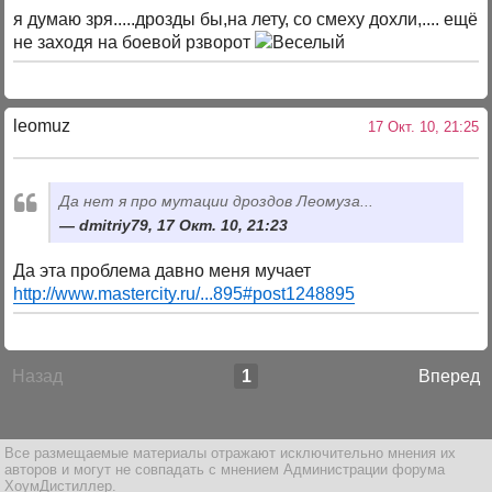
я думаю зря.....дрозды бы,на лету, со смеху дохли,.... ещё
не заходя на боевой рзворот
leomuz
17 Окт. 10, 21:25
Да нет я про мутации дроздов Леомуза...
dmitriy79, 17 Окт. 10, 21:23
Да эта проблема давно меня мучает
http://www.mastercity.ru/...895#post1248895
Назад
1
Вперед
Все размещаемые материалы отражают исключительно мнения их
авторов и могут не совпадать с мнением Администрации форума
ХоумДистиллер.