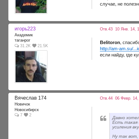
случае, не полезн
игорь223
Отв.43
10 Янв. 14, 
Академик
таганрог
Belitoron
, спасиб
31.2K
21.5K
http://am-am.su/...i
если найду, где к
Вячеслав 174
Отв.44
06 Февр. 14,
Новичок
Новосибирск
7
2
Давно хотел
Есть такая 
усиления вк
Ну так вот,