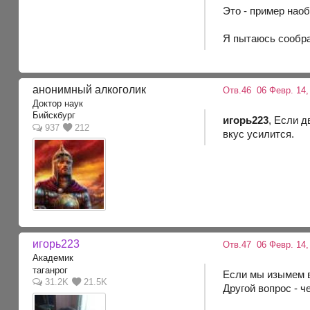
Это - пример на
Я пытаюсь сообра
анонимный алкоголик
Отв.46
06 Февр. 14,
Доктор наук
Бийскбург
игорь223
, Если д
937
212
вкус усилится.
игорь223
Отв.47
06 Февр. 14,
Академик
таганрог
Если мы изымем в
31.2K
21.5K
Другой вопрос - ч