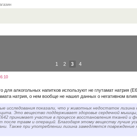
газин
1
2
3
4
6:10
о для алкогольных напитков используют не глутамат натрия (Е62
тамата натрия, о нем вообще не нашел данных о негативном влия
е исследования показали, что у животных недостаток лизина 
цита. Это вещество поддерживает здоровье сердечной мышцы,
Е642 принимает участие в процессе восстановления тканей и 
 после травм и операций. Благодаря этому веществу лучше усв
ни. Также при употреблении лизина замедляется повреждение х