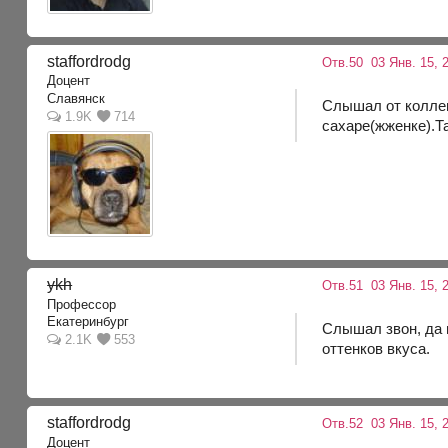
staffordrodg
Отв.50
03 Янв. 15, 2
Доцент
Славянск
Слышал от коллеги
1.9K
714
сахаре(жженке).Т
ykh
Отв.51
03 Янв. 15, 
Профессор
Екатеринбург
Слышал звон, да н
2.1K
553
оттенков вкуса.
staffordrodg
Отв.52
03 Янв. 15, 2
Доцент