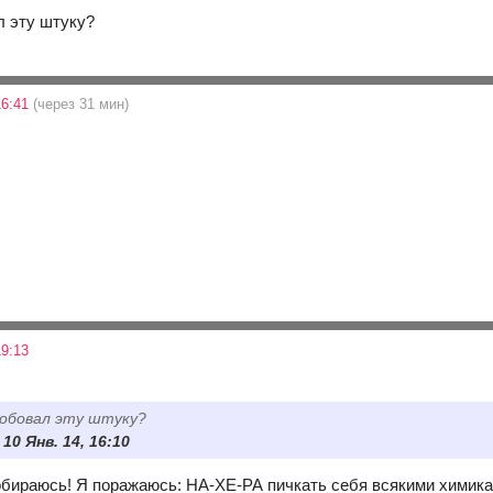
л эту штуку?
16:41
(через 31 мин)
9:13
робовал эту штуку?
 10 Янв. 14, 16:10
бираюсь! Я поражаюсь: НА-ХЕ-РА пичкать себя всякими химиката