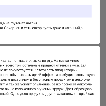
,а не глутамат натрия..
ал.Сахар -он и есть сахар,пусть даже и жжонный,а
иваться от нашего языка во рту. На языке много
ых всего три, остальные придают оттенки вкуса. 1ая
ще не почувствуется. Кстати есть плод который
енно чтобы вызвать яркий эффект и разбудить зоны вкуса
к самым доступным и безопасным продуктом в алкоголе
ит, а так же усилит опьянение, резко пронесет алкоголь
всего выше изложенного в ученых трудах. Даст образцово
ушкой. Одно дело продукты другое алкоголь, который сам