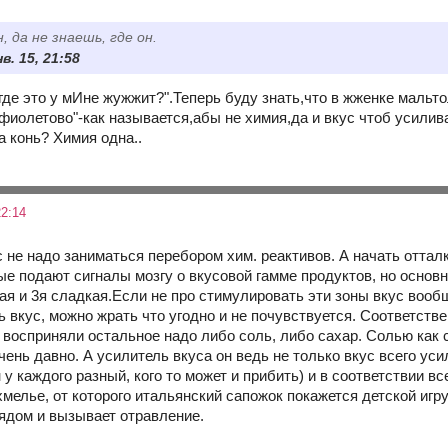
, да не знаешь, где он.
в. 15, 21:58
где это у мИне жужжит?".Теперь буду знать,что в жженке мальтол
фиолетово"-как называется,абы не химия,да и вкус чтоб усилив
а конь? Химия одна..
2:14
 не надо заниматься перебором хим. реактивов. А начать отталк
е подают сигналы мозгу о вкусовой гамме продуктов, но основн
ая и 3я сладкая.Если не про стимулировать эти зоны вкус вооб
ь вкус, можно жрать что угодно и не почувствуется. Соответств
и восприняли остальное надо либо соль, либо сахар. Солью ка
ень давно. А усилитель вкуса он ведь не только вкус всего усил
н у каждого разный, кого то может и прибить) и в соответствии 
хмелье, от которого итальянский сапожок покажется детской игр
 ядом и вызывает отравление.