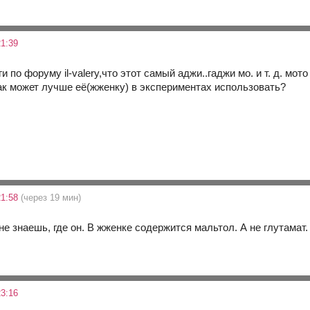
1:39
 по форуму il-valery,что этот самый аджи..гаджи мо. и т. д. мот
ак может лучше её(жженку) в экспериментах использовать?
21:58
(через 19 мин)
е знаешь, где он. В жженке содержится мальтол. А не глутамат.
3:16