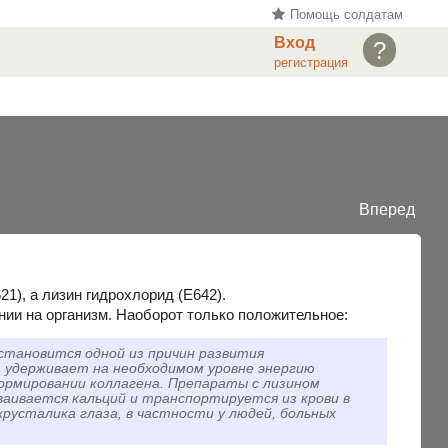
Помощь солдатам
Вход
?
регистрация
Вперед
1), а лизин гидрохлорид (Е642).
нии на организм. Наоборот только положительное:
становится одной из причин развития
 удерживает на необходимом уровне энергию
формировании коллагена. Препараты с лизином
аивается кальций и транспортируется из крови в
русталика глаза, в частности у людей, больных