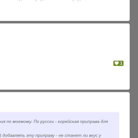
1
я по моемому. По русски - корейская приправа для
) добавлять эту приправу - не станет ли вкус у