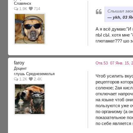
Славянск
1.9K
714
Слышал звон
ykh, 03 Ян
А я всё думаю:"И 
пЫ сЫ. хотя мне "
глютамат??? шо з
faroy
Отв.53
07 Янв. 15, 2
Доцент
глушь Среднеземелья
Чтоб усилить вкус
1.2K
2.4K
рецепторов которы
соленое; 2ая кисл
отключает напроч
на языке чтоб он
пользуются уже оч
по организму (а о
показательное по
по себе является