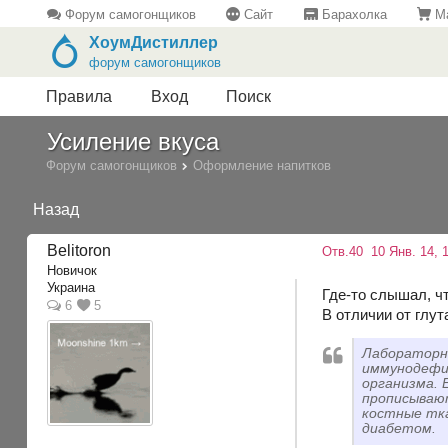
Форум самогонщиков
Сайт
Барахолка
Ма
ХоумДистиллер
форум самогонщиков
Правила
Вход
Поиск
Усиление вкуса
Форум самогонщиков
Оформление напитков
Назад
Belitoron
Отв.40
10 Янв. 14, 1
Новичок
Украина
Где-то слышал, чт
6
5
В отличии от глу
Лабораторны
иммунодефи
организма. 
прописывают
костные тка
диабетом.