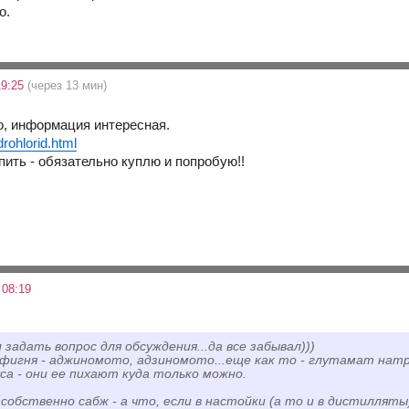
о.
19:25
(через 13 мин)
о, информация интересная.
drohlorid.html
упить - обязательно куплю и попробую!!
 08:19
 задать вопрос для обсуждения...да все забывал)))
фигня - аджиномото, адзиномото...еще как то - глутамат натри
уса - они ее пихают куда только можно.
 собственно сабж - а что, если в настойки (а то и в дистилляты