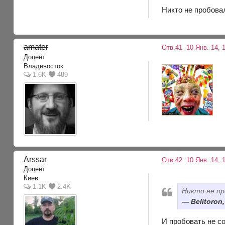
Никто не пробова
amater
Отв.41
10 Янв. 14, 
Доцент
Владивосток
1.6K
489
Arssar
Отв.42
10 Янв. 14, 1
Доцент
Киев
1.1K
2.4K
Никто не п
Belitoron,
И пробовать не со