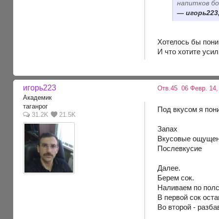
напитков бо
игорь223,
Хотелось бы пони
И что хотите усил
игорь223
Отв.45
06 Февр. 14,
Академик
таганрог
Под вкусом я пон
31.2K
21.5K
Запах
Вкусовые ощущен
Послевкусие
Далее.
Берем сок.
Наливаем по полс
В первой сок оста
Во второй - разб