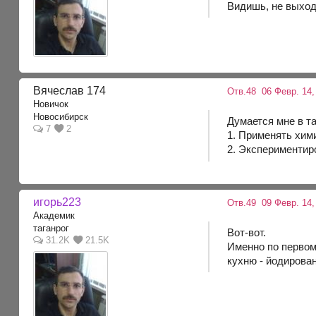
Видишь, не выходи
Вячеслав 174
Отв.48
06 Февр. 14,
Новичок
Новосибирск
Думается мне в та
7
2
1. Применять хими
2. Экспериментир
игорь223
Отв.49
09 Февр. 14,
Академик
таганрог
Вот-вот.
31.2K
21.5K
Именно по первому
кухню - йодирован