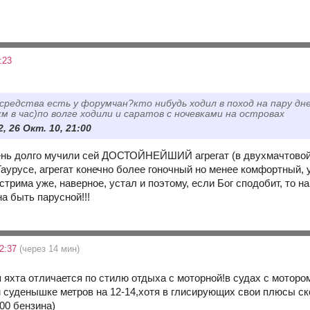
:23
всредства есть у форумчан?кто нибудь ходил в поход на пару дней
м в час)по волге ходили и саратов с ночевками на островах
, 26 Окт. 10, 21:00
нь долго мучили сей ДОСТОЙНЕЙШИЙ агрегат (в двухмачтовой к
 Таурусе, агрегат конечно более гоночный но менее комфортный,
кстрима уже, наверное, устал и поэтому, если Бог сподобит, то н
а быть парусной!!!
22:37
(через 14 мин)
 яхта отличается по стилю отдыха с моторной!в судах с моторо
уденышке метров на 12-14,хотя в глисирующих свои плюсы ск
00 бензина)