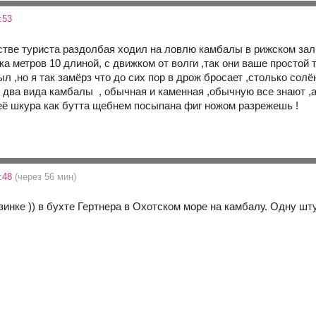
:53
естве туриста раздолбая ходил на ловлю камбалы в рижском зал
а метров 10 длиной, с движком от волги ,так они ваше простой 
л ,но я так замёрз что до сих пор в дрож бросает ,столько сол
 два вида камбалы , обычная и каменная ,обычную все знают ,а
неё шкура как бутта щебнем посыпана фиг ножом разрежешь !
3:48
(через 56 мин)
инке )) в бухте Гертнера в Охотском море на камбалу. Одну шту