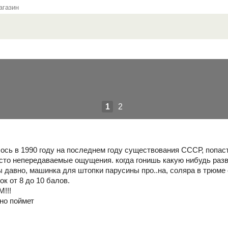
газин
1
2
сь в 1990 году на последнем году существования СССР, попасть 
росто непередаваемые ощущения. когда гонишь какую нибудь раз
 давно, машинка для штопки парусины про..на, соляра в трюме 
ок от 8 до 10 балов.
!!!
чно поймет