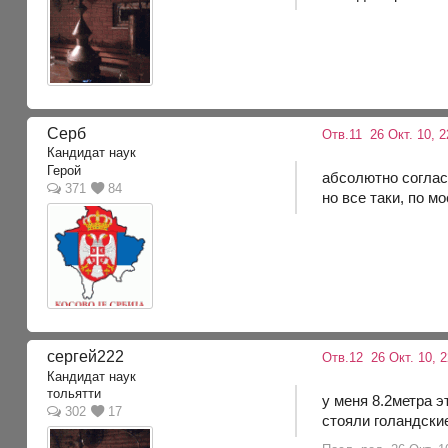
Серб
Отв.11
26 Окт. 10, 
Кандидат наук
Герой
абсолютно соглас
371
84
но все таки, по м
сергей222
Отв.12
26 Окт. 10, 
Кандидат наук
тольятти
у меня 8.2метра э
302
17
стояли голандски