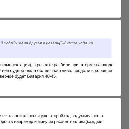
 хода?у меня друзья в казань(6-8часов хода на
омплектации), в резалте разбили при шторме на входе
 у неё судьба была более счастлива, продали в хорошие
аверное будет Бавария 40-45.
м есть свои плюсы.я уже второй год задумываюсь о
орость например и минусы расход топлива(каждый