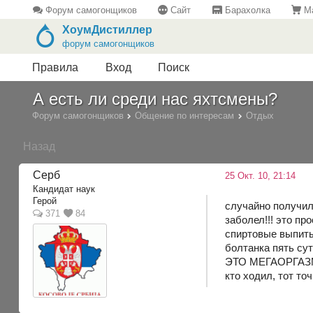
Форум самогонщиков
Сайт
Барахолка
Ма
ХоумДистиллер
форум самогонщиков
Правила
Вход
Поиск
А есть ли среди нас яхтсмены?
Форум самогонщиков
Общение по интересам
Отдых
Назад
Серб
25 Окт. 10, 21:14
Кандидат наук
Герой
случайно получило
371
84
заболел!!! это п
спиртовые выпиты
болтанка пять сут
ЭТО МЕГАОРГАЗМ
кто ходил, тот то