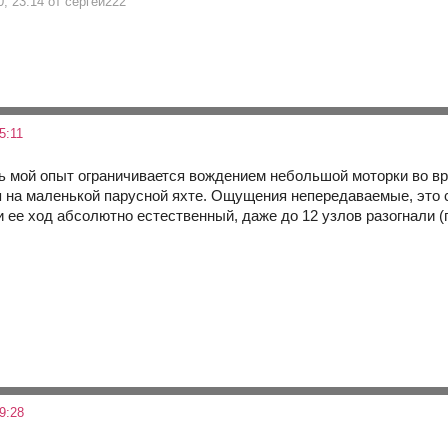
0, 23:14 от сергей222
5:11
сь мой опыт ограничивается вождением небольшой моторки во вр
я на маленькой парусной яхте. Ощущения непередаваемые, это со
 ее ход абсолютно естественный, даже до 12 узлов разогнали (
9:28