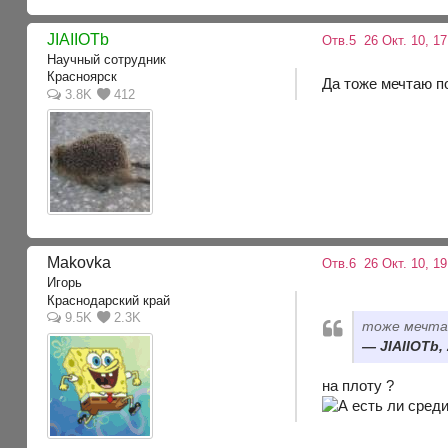
JIAIIOTb
Отв.5
26 Окт. 10, 17
Научный сотрудник
Красноярск
Да тоже мечтаю по
3.8K
412
Makovka
Отв.6
26 Окт. 10, 19
Игорь
Краснодарский край
9.5K
2.3K
тоже мечтаю
JIAIIOTb,
на плоту ?