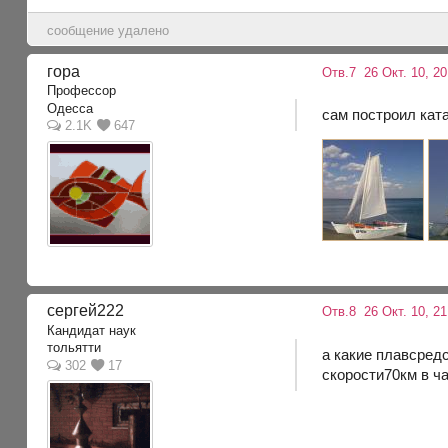
сообщение удалено
гора
Отв.7
26 Окт. 10, 2
Профессор
Одесса
сам построил кат
2.1K
647
сергей222
Отв.8
26 Окт. 10, 2
Кандидат наук
тольятти
а какие плавсредс
302
17
скорости70км в ча