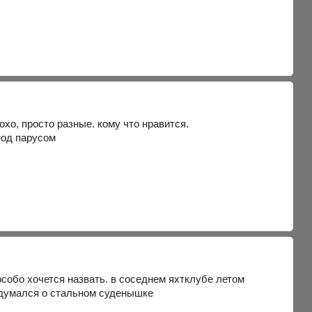
хо, просто разные. кому что нравится.
 под парусом
особо хочется назвать. в соседнем яхтклубе летом
адумался о стальном суденышке