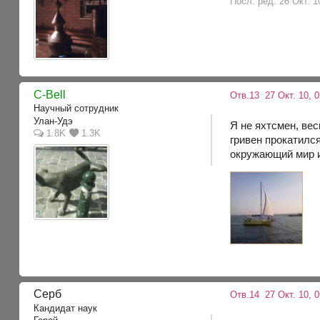
Посл. ред. 26 Окт. 1
C-Bell
Отв.13
27 Окт. 10, 0
Научный сотрудник
Улан-Удэ
Я не яхтсмен, ве
1.8K
1.3K
гривен прокатилс
окружающий мир и
Серб
Отв.14
27 Окт. 10, 0
Кандидат наук