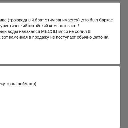
иве (троюродный брат этим занимается) ,это был баркас
туристический китайский компас юзают !
ёный воды налакался МЕСЯЦ мясо не солил !!!
 вот каменная в продажу не поступает обычно ,зато на
ку тогда поймал ))