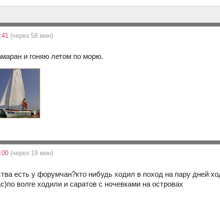
0:41
(через 58 мин)
амаран и гоняю летом по морю.
1:00
(через 19 мин)
тва есть у форумчан?кто нибудь ходил в поход на пару дней хо
с)по волге ходили и саратов с ночевками на островах