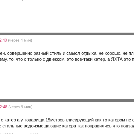
22:40
(через 4 мин)
ен. совершенно разный стиль и смысл отдыха. не хорошо, не пло
оему, то, что с только с движком, это все-таки катер, а ЯХТА это
22:48
(через 9 мин)
то катер а у товарища 19метров глисирующий как то катером не 
е стальные водоизмещающие катера так понравились что подз