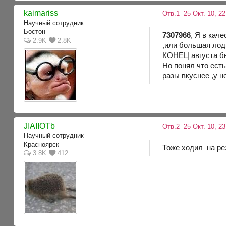
kaimariss
Отв.1
25 Окт. 10, 22
Научный сотрудник
Бостон
7307966
, Я в кач
2.9K
2.8K
,или большая лодк
КОНЕЦ августа бы
Но понял что есть
разы вкуснее ,у 
JIAIIOTb
Отв.2
25 Окт. 10, 2
Научный сотрудник
Красноярск
Тоже ходил на рез
3.8K
412