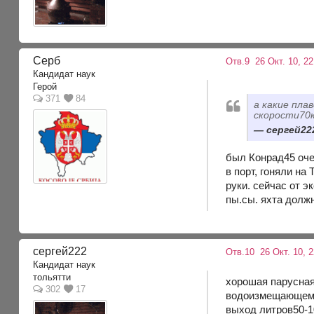
Серб
Отв.9
26 Окт. 10, 22
Кандидат наук
Герой
371
84
а какие пла
скорости70к
сергей222
был Конрад45 оче
в порт, гоняли на
руки. сейчас от э
пы.сы. яхта должн
сергей222
Отв.10
26 Окт. 10, 
Кандидат наук
тольятти
хорошая парусная
302
17
водоизмещающем с
выход литров50-1