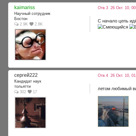
kaimariss
Отв.3
26 Окт. 10, 0
Научный сотрудник
Бостон
С начало цепь ид
2.9K
2.8K
сергей222
Отв.4
26 Окт. 10, 01
Кандидат наук
тольятти
летом любимый ви
302
17