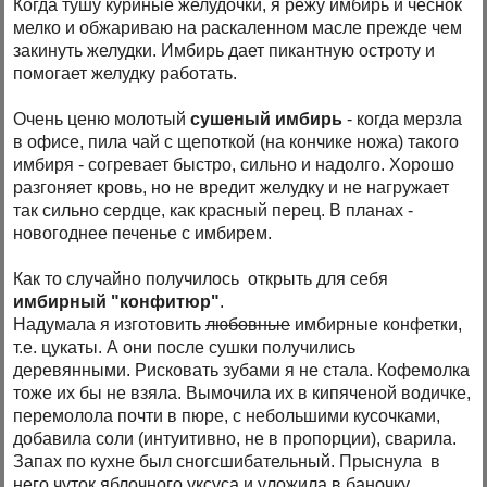
Когда тушу куриные желудочки, я режу имбирь и чеснок
мелко и обжариваю на раскаленном масле прежде чем
закинуть желудки. Имбирь дает пикантную остроту и
помогает желудку работать.
Очень ценю молотый
сушеный имбирь
- когда мерзла
в офисе, пила чай с щепоткой (на кончике ножа) такого
имбиря - согревает быстро, сильно и надолго. Хорошо
разгоняет кровь, но не вредит желудку и не нагружает
так сильно сердце, как красный перец. В планах -
новогоднее печенье с имбирем.
Как то случайно получилось открыть для себя
имбирный "конфитюр"
.
Надумала я изготовить
любовные
имбирные конфетки,
т.е. цукаты. А они после сушки получились
деревянными. Рисковать зубами я не стала. Кофемолка
тоже их бы не взяла. Вымочила их в кипяченой водичке,
перемолола почти в пюре, с небольшими кусочками,
добавила соли (интуитивно, не в пропорции), сварила.
Запах по кухне был сногсшибательный. Прыснула в
него чуток яблочного уксуса и уложила в баночку.