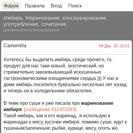
Форум
Правила
Вход
Поиск
Имбирь. Маринование, консервирование,
употребление, сочетание.
Домашняя кухня
Консервирование
Camomilla
04 Дек. 15, 10:51
Хотелось бы выделить имбирь среди прочего, т.к.
продукт для нас таки новый, экзотический, но
стремительно завоевывающий искушенные
гастрономическими изощрениями сердца ))) У нас в
доме имбирь поселился буквально несколько лет назад
и теперь он в холодильнике обязателен.
В теме про суши я уже писала про
маринование
имбиря
[сообщение #11403283]
Такой имбирь, как и его маринад, я использую в
маринадах к мясу, кусочки имбиря, помимо суши, идут к
тушеным/запеченым: рыбке, курице, мясу, опять же.