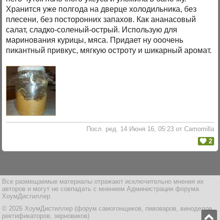
Хранится уже полгода на дверце холодильника, без
плесени, без посторонних запахов. Как ананасовый
салат, сладко-соленый-острый. Использую для
маринования курицы, мяса. Придает ну ооочень
пикантный привкус, мягкую остроту и шикарный аромат.
Посл. ред. 14 Июня 16, 05:23 от Camomilla
2
Все размещаемые материалы отражают исключительно мнения их
авторов и могут не совпадать с мнением Администрации форума
ХоумДистиллер.
© 2026 ХоумДистиллер (форум самогонщиков, пивоваров, виноделов,
ректификаторов, зерновиков)