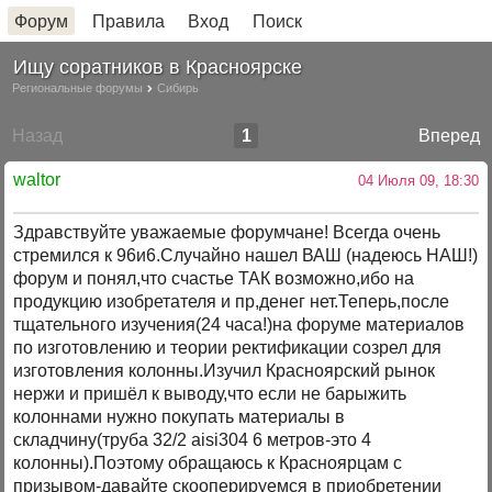
Форум
Правила
Вход
Поиск
Ищу соратников в Красноярске
Региональные форумы
Сибирь
Назад
1
Вперед
waltor
04 Июля 09, 18:30
Здравствуйте уважаемые форумчане! Всегда очень
стремился к 96и6.Случайно нашел ВАШ (надеюсь НАШ!)
форум и понял,что счастье ТАК возможно,ибо на
продукцию изобретателя и пр,денег нет.Теперь,после
тщательного изучения(24 часа!)на форуме материалов
по изготовлению и теории ректификации созрел для
изготовления колонны.Изучил Красноярский рынок
нержи и пришёл к выводу,что если не барыжить
колоннами нужно покупать материалы в
складчину(труба 32/2 aisi304 6 метров-это 4
колонны).Поэтому обращаюсь к Красноярцам с
призывом-давайте скооперируемся в приобретении