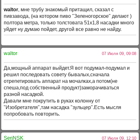
waltor
, мне трубу знакомый притащил, сказал с
пивзавода, (на котором пиво "Зеленогорское" делают )
полтора метра, только толстовата 51х1,8 насадки много
уйдет ну думаю пойдет, другой все равно не найду.
waltor
07 Июля 09, 09:08
Да,мощный аппарат выйдет.Я вот подумал-подумал и
решил последовать совету бывалых,сначала
отрепетировать аппарат на мочалках,а потом(не
спеша,под собственный продукт)заморачиваться
разной насадкой.
Давали мне покрутить в руках колонну от
"Изобретателя",там насадка "зульцер".Есть мысля
попробовать повторить.
SerjNSK
07 Июля 09, 12:10