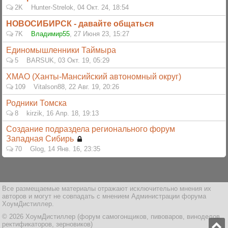
2K
Hunter-Strelok
,
04 Окт. 24, 18:54
НОВОСИБИРСК - давайте общаться
7K
Владимир55
,
27 Июня 23, 15:27
Единомышленники Таймыра
5
BARSUK
,
03 Окт. 19, 05:29
ХМАО (Ханты-Мансийский автономный округ)
109
Vitalson88
,
22 Авг. 19, 20:26
Родники Томска
8
kirzik
,
16 Апр. 18, 19:13
Создание подраздела регионального форум
Западная Сибирь
70
Glog
,
14 Янв. 16, 23:35
Все размещаемые материалы отражают исключительно мнения их
авторов и могут не совпадать с мнением Администрации форума
ХоумДистиллер.
© 2026 ХоумДистиллер (форум самогонщиков, пивоваров, виноделов,
ректификаторов, зерновиков)