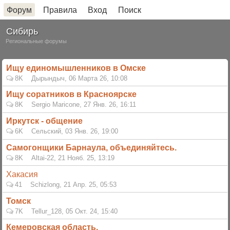
Форум
Правила
Вход
Поиск
Сибирь
Региональные форумы
Ищу единомышленников в Омске
8K
Дырындыч
,
06 Марта 26, 10:08
Ищу соратников в Красноярске
8K
Sergio Maricone
,
27 Янв. 26, 16:11
Иркутск - общение
6K
Сельский
,
03 Янв. 26, 19:00
Самогонщики Барнаула, объединяйтесь.
8K
Altai-22
,
21 Нояб. 25, 13:19
Хакасия
41
Schizlong
,
21 Апр. 25, 05:53
Томск
7K
Tellur_128
,
05 Окт. 24, 15:40
Кемеровская область.