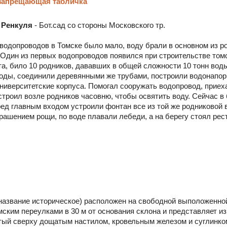
 запрещающая табличка
 Ренкуля
- Бот.сад со стороны Московского тр.
 водопроводов в Томске было мало, воду брали в основном из ро
 Один из первых водопроводов появился при строительстве томс
та, било 10 родников, дававших в общей сложности 10 тонн вод
оды, соединили деревянными же трубами, построили водонапо
университетские корпуса. Помогал сооружать водопровод, прие
остроил возле родников часовню, чтобы освятить воду. Сейчас 
д главным входом устроили фонтан все из той же родниковой во
рашением рощи, по воде плавали лебеди, а на берегу стоял рес
название историческое) расположен на свободной выположенно
ским переулками в 30 м от основания склона и представляет из 
ытый сверху дощатым настилом, кровельным железом и суглинком