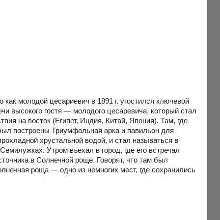
 как молодой цесариевич в 1891 г. угостился ключевой
речи высокого гостя — молодого цесаревича, который стал
я на восток (Египет, Индия, Китай, Япония). Там, где
у был построены Триумфальная арка и павильон для
прохладной хрустальной водой, и стал называться в
Семилужках. Утром въехал в город, где его встречал
сточника в Солнечной роще. Говорят, что там был
олнечная роща — одно из немногих мест, где сохранились