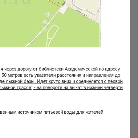
оля через дорогу от библиотеки Академической по адресу
 и 50 метров есть указатели расстояния и направления до
зде лыжной базы. Идет круто вниз и соединяется с первой
олыжной трассе) - на повороте на выкат в нижней четверти
твенным источником питьевой воды для жителей