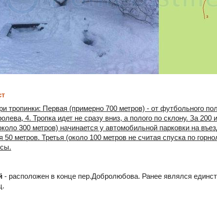
ст
ри тропинки: Первая (примерно 700 метров) - от футбольного п
олева, 4. Тропка идет не сразу вниз, а полого по склону. За 200
около 300 метров) начинается у автомобильной парковки на въе
я 50 метров. Третья (около 100 метров не считая спуска по горн
сы.
й
- расположен в конце пер.Добролюбова. Ранее являлся единс
ц.