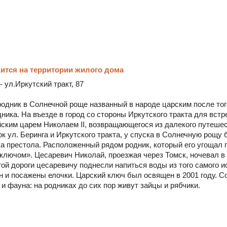
ится на территории жилого дома
- ул.Иркутский тракт, 87
одник в Солнечной роще названный в народе царским после того
дника. На въезде в город со стороны Иркутского тракта для вст
ким царем Николаем II, возвращающегося из далекого путешестви
ок ул. Беринга и Иркутского тракта, у спуска в Солнечную рощ
а престола. Расположенный рядом родник, который его угощал 
ключом». Цесаревич Николай, проезжая через Томск, ночевал в 
ой дороги цесаревичу поднесли напиться воды из того самого и
н и посажены елочки. Царский ключ был освящен в 2001 году. С
и фауна: на родниках до сих пор живут зайцы и рябчики.