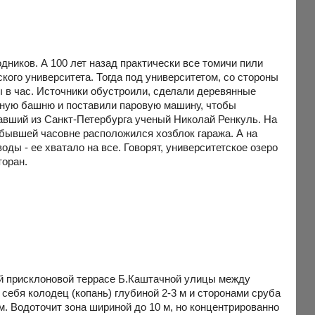
дников. А 100 лет назад практически все томичи пили
кого университета. Тогда под университетом, со стороны
ы в час. Источники обустроили, сделали деревянные
рную башню и поставили паровую машину, чтобы
хавший из Санкт-Петербурга ученый Николай Ренкуль. На
в бывшей часовне расположился хозблок гаража. А на
ды - ее хватало на все. Говорят, университетское озеро
торан.
й присклоновой террасе Б.Каштачной улицы между
себя колодец (копань) глубиной 2-3 м и сторонами сруба
. Водоточит зона шириной до 10 м, но концентрированно