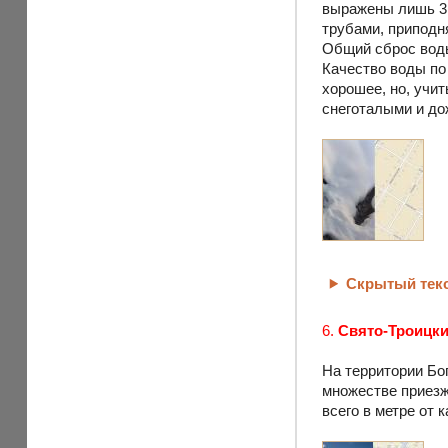
выражены лишь 3 в
трубами, приподня
Общий сброс воды
Качество воды по
хорошее, но, учи
снеготалыми и д
Скрытый тек
6.
Свято-Троицк
На территории Бо
множестве приезж
всего в метре от 