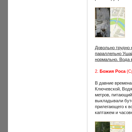
Довольно трудно н
параллельно Ушай
нормально. Вода в
2.
Божия Роса
(С
В давние времена
Ключевской, Водя
метров, питающий
выкладывали буто
прилегающего к в
каптажем и часов