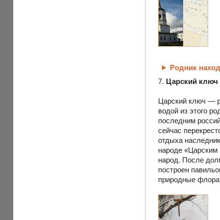
Родник наход
7.
Царский ключ
Царский ключ — р
водой из этого ро
последним российс
сейчас перекрест
отдыха наследник
народе «Царским 
народ. После долг
построен павильо
природные флора 