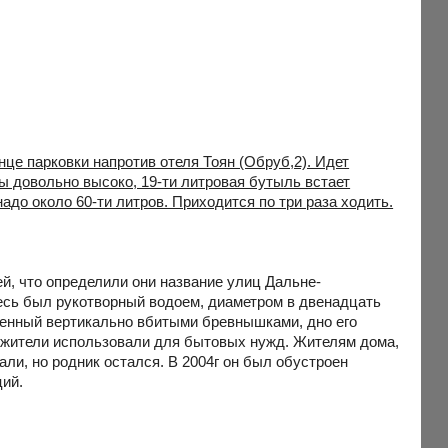
нце парковки напротив отеля Тоян (Обруб,2). Идет
ы довольно высоко, 19-ти литровая бутыль встает
надо около 60-ти литров. Приходится по три раза ходить.
й, что определили они название улиц Дальне-
десь был рукотворный водоем, диаметром в двенадцать
женный вертикально вбитыми бревнышками, дно его
 жители использовали для бытовых нужд. Жителям дома,
ли, но родник остался. В 2004г он был обустроен
ций.