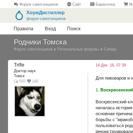
Форум самогонщиков
Сайт
Барахолка
Ма
ХоумДистиллер
форум самогонщиков
Правила
Вход
Поиск
Родники Томска
Форум самогонщиков
Региональные форумы
Сибирь
Trifle
14 Дек. 16, 07:39
Доктор наук
Томск
Для пивоваров и 
593
140
1.
Воскресенски
Воскресенский клю
началась история
основная причина 
борьбы с "мракоб
пользоваться родн
реконструировали