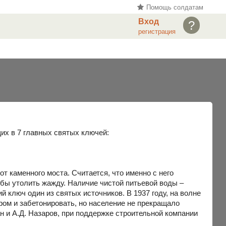
Помощь солдатам
Вход
?
регистрация
их в 7 главных святых ключей:
т каменного моста. Считается, что именно с него
обы утолить жажду. Наличие чистой питьевой воды –
й ключ один из святых источников. В 1937 году, на волне
ром и забетонировать, но население не прекращало
ан и А.Д. Назаров, при поддержке строительной компании