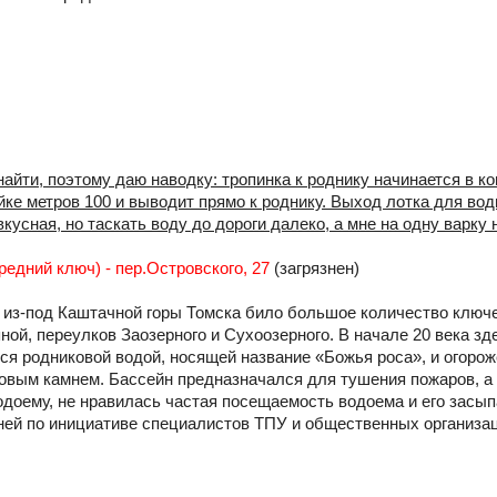
айти, поэтому даю наводку: тропинка к роднику начинается в ко
ке метров 100 и выводит прямо к роднику. Выход лотка для вод
кусная, но таскать воду до дороги далеко, а мне на одну варку 
редний ключ) - пер.Островского, 27
(загрязнен)
 из-под Каштачной горы Томска било большое количество ключе
ной, переулков Заозерного и Сухоозерного. В начале 20 века з
ся родниковой водой, носящей название «Божья роса», и огоро
вым камнем. Бассейн предназначался для тушения пожаров, а
одоему, не нравилась частая посещаемость водоема и его засыпа
ней по инициативе специалистов ТПУ и общественных организа