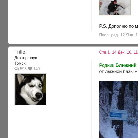
P.S. Дополню по 
Посл. ред. 12 Янв. 17
Trifle
Отв.1
14 Дек. 16, 11
Доктор наук
Томск
Родник
Ближний
593
140
от лыжной базы «М