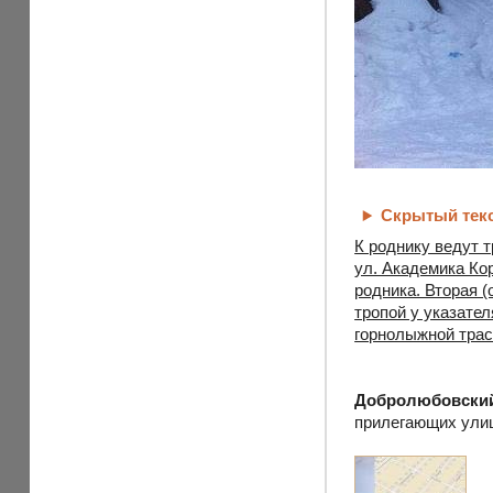
Скрытый тек
К роднику ведут т
ул. Академика Кор
родника. Вторая (
тропой у указател
горнолыжной трас
Добролюбовски
прилегающих ули