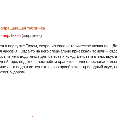
 запрещающая табличка
- пер.Тихий
(загрязнен)
ся в переулке Тихом, сохранил свое историческое название – Д
я часовня. Когда-то на него специально приезжали томичи – отд
ут из него воду лишь для бытовых нужд. Действительно, вкус 
чной горе, под открытым небом хранится соляно-песчаная смесь
не лета вода в источнике снова приобретает природный вкус, н
ожен у дороги.