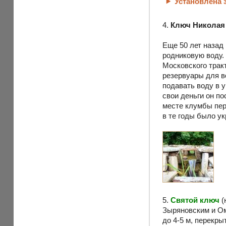
Установлена
4.
Ключ Николая
Еще 50 лет назад
родниковую воду.
Московского трак
резервуары для в
подавать воду в 
свои деньги он п
месте клумбы пере
в те годы было ук
5.
Святой ключ
(
Зыряновским и Ом
до 4-5 м, перекр