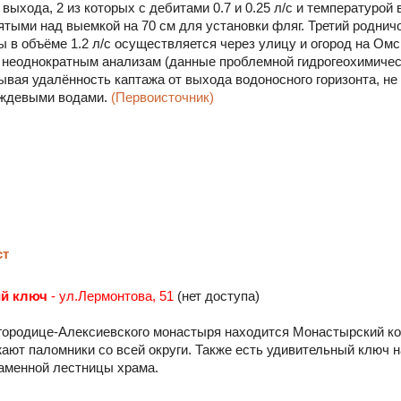
ыхода, 2 из которых с дебитами 0.7 и 0.25 л/с и температурой 
тыми над выемкой на 70 см для установки фляг. Третий родничок
 в объёме 1.2 л/с осуществляется через улицу и огород на Омс
 неоднократным анализам (данные проблемной гидрогеохимичес
тывая удалённость каптажа от выхода водоносного горизонта, не
ождевыми водами.
(Первоисточник)
ст
ий ключ
- ул.Лермонтова, 51
(нет доступа)
городице-Алексиевского монастыря находится Монастырский кол
ают паломники со всей округи. Также есть удивительный ключ н
каменной лестницы храма.