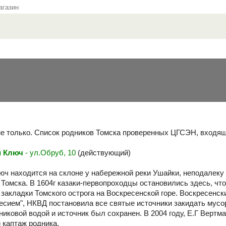
газин
не только. Список родников Томска проверенных ЦГСЭН, входящ
й Ключ
- ул.Обруб, 10
(действующий)
ч находится на склоне у набережной реки Ушайки, неподалеку о
 Томска. В 1604г казаки-первопроходцы остановились здесь, чт
закладки Томского острога на Воскресенской горе. Воскресенски
есием", НКВД постановила все святые источники закидать мусо
иковой водой и источник был сохранен. В 2004 году, Е.Г Вертм
 каптаж родника.