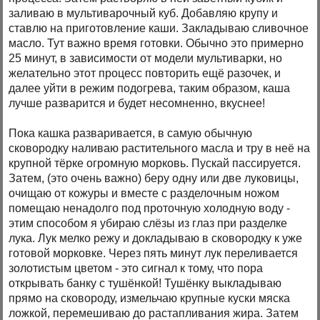
заливаю в мультиварочный куб. Добавляю крупу и
ставлю на приготовление каши. Закладываю сливочное
масло. Тут важно время готовки. Обычно это примерно
25 минут, в зависимости от модели мультиварки, но
желательно этот процесс повторить ещё разочек, и
далее уйти в режим подогрева, таким образом, каша
лучше разварится и будет несомненно, вкуснее!
Пока кашка разваривается, в самую обычную
сковородку наливаю растительного масла и тру в неё на
крупной тёрке огромную морковь. Пускай пассируется.
Затем, (это очень важно) беру одну или две луковицы,
очищаю от кожуры и вместе с разделочным ножом
помещаю ненадолго под проточную холодную воду -
этим способом я убираю слёзы из глаз при разделке
лука. Лук мелко режу и докладываю в сковородку к уже
готовой морковке. Через пять минут лук переливается
золотистым цветом - это сигнал к тому, что пора
открывать банку с тушёнкой! Тушёнку выкладываю
прямо на сковороду, измельчаю крупные куски мяска
ложкой, перемешиваю до растапливания жира. Затем