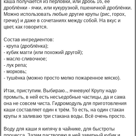
каша получается из перловки, или дробь 16, её
дроблёнки - ячки, или кукурузной, пшеничной дроблёнки.
Можно использовать любые другие крупы (рис, горох,
гречку) и даже в сочетаниях между собой. На вкус и
цвет, как говорится.
Состав ингредиентов:
- крупа (дроблёнка);
- кубик магги (или похожий другой);
- масло сливочное;
- лук репа;
- морковь;
- тушёнка (можно просто мелко пожаренное мяско).
Итак, приступим. Выбираю.., ячневую! Крупу надо
промыть, в ней есть несъедобные частицы, да и сама
она не совсем чиста. Гидромодуль для приготовления
каши составляет один к трём. То есть, на один стакан
крупы я заливаю три стакана воды. Всё очень просто.
Воду для каши я кипячу в чайнике, для быстроты
процесса. Затем растворяю в ней заветный кубик и