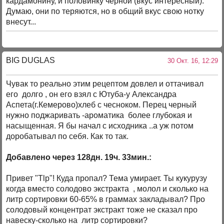
кардамонину, и половинку чёрной (вкус интересный).
Думаю, они по теряются, но в общий вкус свою нотку
внесут...
BIG DUGLAS
30 Окт. 16, 12:29
Чувак то реально этим рецептом довлел и оттачивал
его долго , он его взял с Ютуба-у Александра
Аспета(г.Кемерово)хлеб с чесноком. Перец черный
нужно поджаривать -ароматика более глубокая и
насыщенная. Я бы начал с исходника ..а уж потом
доробатывал по себя. Как то так.
Добавлено через 128дн. 19ч. 33мин.:
Привет "Tlp"! Куда пропал? Тема умирает. Ты кукурузу
когда вместо солодово экстракта , молол и сколько на
литр сортировки 60-65% в граммах закладывал? Про
солодовый концентрат экстракт тоже не сказал про
навеску-сколько на литр сортировки?