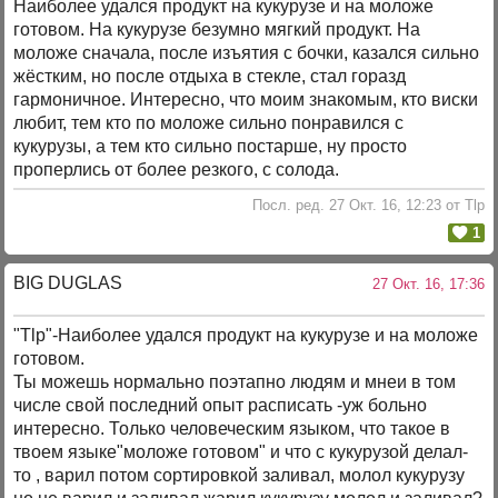
Наиболее удался продукт на кукурузе и на моложе
готовом. На кукурузе безумно мягкий продукт. На
моложе сначала, после изъятия с бочки, казался сильно
жёстким, но после отдыха в стекле, стал горазд
гармоничное. Интересно, что моим знакомым, кто виски
любит, тем кто по моложе сильно понравился с
кукурузы, а тем кто сильно постарше, ну просто
проперлись от более резкого, с солода.
Посл. ред. 27 Окт. 16, 12:23 от Tlp
1
BIG DUGLAS
27 Окт. 16, 17:36
"Tlp"-Наиболее удался продукт на кукурузе и на моложе
готовом.
Ты можешь нормально поэтапно людям и мнеи в том
числе свой последний опыт расписать -уж больно
интересно. Только человеческим языком, что такое в
твоем языке"моложе готовом" и что с кукурузой делал-
то , варил потом сортировкой заливал, молол кукурузу