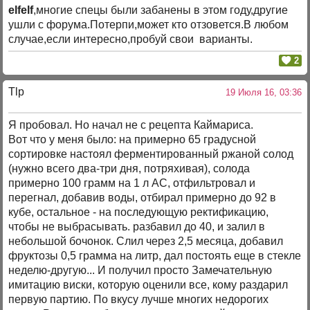
elfelf
,многие спецы были забанены в этом году,другие
ушли с форума.Потерпи,может кто отзовется.В любом
случае,если интересно,пробуй свои варианты.
2
Tlp
19 Июля 16, 03:36
Я пробовал. Но начал не с рецепта Каймариса.
Вот что у меня было: на примерно 65 градусной
сортировке настоял ферментированный ржаной солод
(нужно всего два-три дня, потряхивая), солода
примерно 100 грамм на 1 л АС, отфильтровал и
перегнал, добавив воды, отбирал примерно до 92 в
кубе, остальное - на последующую ректификацию,
чтобы не выбрасывать. разбавил до 40, и залил в
небольшой бочонок. Слил через 2,5 месяца, добавил
фруктозы 0,5 грамма на литр, дал постоять еще в стекле
неделю-другую... И получил просто Замечательную
имитацию виски, которую оценили все, кому раздарил
первую партию. По вкусу лучше многих недорогих