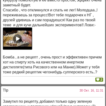
кукурузу помолотую и ее вместо простой, эффект очень
заметный будет.
Спасибо , что откликнулся и спать не лег! Молодцаа.,!
переживаешь за процесс!Вот тебе подарочек к НГ ,
друзей удивишь и сам порадуешся! Как раз по твоей
теме и для кучи дальнейших экспериментов!! Лови:-
Бомба , а не рецепт , очень прост и эффективен причем
хот на спирту хоть на качественном инертном
дистилляте(типа Рисового или на Манке).Может у тебя
тоже редкий рецептик чегонибудь супперского есть..?
2
Tlp
30 Окт. 16, 11:31
Замутил по рецепту, добавил только одну зеленую