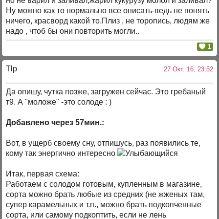
но не варил и заливал,жарил кукурузу молол и заливал?
Ну можно как то нормально все описать-ведь не понять
ничего, красворд какой то.Плиз , не торопись, людям же
надо , чтоб бы они повторить могли..
1
Tlp
27 Окт. 16, 23:52
Да опишу, чутка позже, загружен сейчас. Это гребаный
т9. А "моложе" -это солоде : )
Добавлено через 57мин.:
Вот, в ущерб своему сну, отпишусь, раз появились те,
кому так энергично интересно
Итак, первая схема:
Работаем с солодом готовым, купленным в магазине,
сорта можно брать любые из средних (не жженых там,
супер карамельных и т.п., можно брать подкопченные
сорта, или самому подкоптить, если не лень