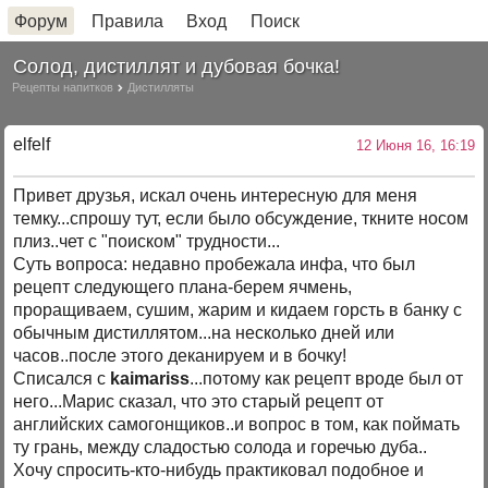
Форум
Правила
Вход
Поиск
Солод, дистиллят и дубовая бочка!
Рецепты напитков
Дистилляты
elfelf
12 Июня 16, 16:19
Привет друзья, искал очень интересную для меня
темку...спрошу тут, если было обсуждение, ткните носом
плиз..чет с "поиском" трудности...
Суть вопроса: недавно пробежала инфа, что был
рецепт следующего плана-берем ячмень,
проращиваем, сушим, жарим и кидаем горсть в банку с
обычным дистиллятом...на несколько дней или
часов..после этого деканируем и в бочку!
Списался с
kaimariss
...потому как рецепт вроде был от
него...Марис сказал, что это старый рецепт от
английских самогонщиков..и вопрос в том, как поймать
ту грань, между сладостью солода и горечью дуба..
Хочу спросить-кто-нибудь практиковал подобное и