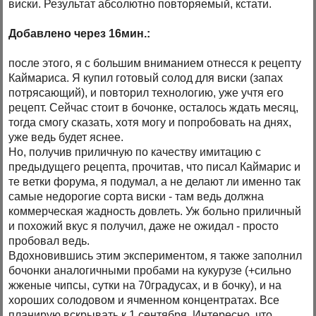
виски. Результат абсолютно повторяемый, кстати.
Добавлено через 16мин.:
после этого, я с большим вниманием отнесся к рецепту
Каймариса. Я купил готовый солод для виски (запах
потрясающий), и повторил технологию, уже учтя его
рецепт. Сейчас стоит в бочонке, осталось ждать месяц,
тогда смогу сказать, хотя могу и попробовать на днях,
уже ведь будет яснее.
Но, получив приличную по качеству имитацию с
предыдущего рецепта, прочитав, что писал Каймарис и
те ветки форума, я подумал, а не делают ли именно так
самые недорогие сорта виски - там ведь должна
коммерческая жадность довлеть. Уж больно приличный
и похожий вкус я получил, даже не ожидал - просто
пробовал ведь.
Вдохновившись этим экспериментом, я также заполнил
бочонки аналогичными пробами на кукурузе (+сильно
жженые чипсы, сутки на 70градусах, и в бочку), и на
хороших солодовом и ячменном концентратах. Все
планирую вскрывать к 1 сентября. Интересно, что