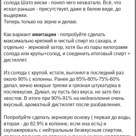
солода Шато виски - понял чего нехватало. Всё, что
искал раньше - присутствует, даже в белом виде, до
выдержки.
Теперь только на зерне и делаю.
Как вариант
имитации
- попробуйте сделать
максимально крепкий и чистый спирт из сахара, и
отдельно - зерновой затор, хотя бы из пары килограмм
солода или крупы+солод, и соединить итоговый спирт +
дистиллят.
Из солода с крупой, кстати, выгонял в последний раз
около 90% с колонны. Ранее до 85%-80%-75%-60%
делал, вечно мокрые тряпки и грязная штукатурка в
послевкусии. Думал, ну пусть без вкуса, но зато без
хвостов. В итоге при 90%-91% на
недоколонне
очень
вкусный, ароматный дистиллят после разбавления.
Попробуйте сделать зерновую основу ( первая до воды,
вторая - до 82.9% в колонне, если она есть) и
скупажировать с нейтральным безвкусным спиртом,