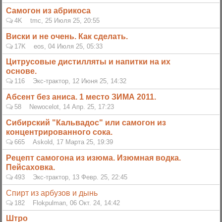
Самогон из абрикоса
4K
tmc
,
25 Июля 25, 20:55
Виски и не очень. Как сделать.
17K
eos
,
04 Июля 25, 05:33
Цитрусовые дистилляты и напитки на их
основе.
116
Экс-трактор
,
12 Июня 25, 14:32
Абсент без аниса. 1 место ЗИМА 2011.
58
Newocelot
,
14 Апр. 25, 17:23
Сибирский "Кальвадос" или самогон из
концентрированного сока.
665
Askold
,
17 Марта 25, 19:39
Рецепт самогона из изюма. Изюмная водка.
Пейсаховка.
493
Экс-трактор
,
13 Февр. 25, 22:45
Спирт из арбузов и дынь
182
Flokpulman
,
06 Окт. 24, 14:42
Штро