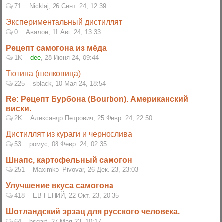
71
Nicklaj
,
26 Сент. 24, 12:39
Экспериментальный дистиллят
0
Авалон
,
11 Авг. 24, 13:33
Рецепт самогона из мёда
1K
dee
,
28 Июня 24, 09:44
Тютина (шелковица)
225
sblack
,
10 Мая 24, 18:54
Re: Рецепт Бурбона (Bourbon). Американский
виски.
2K
Александр Петрович
,
25 Февр. 24, 22:50
Дистиллят из кураги и чернослива
53
ромус
,
08 Февр. 24, 02:35
Шнапс, картофельный самогон
251
Maximko_Pivovar
,
26 Дек. 23, 23:03
Улучшение вкуса самогона
418
ЕВ ГЕНИЙ
,
22 Окт. 23, 20:35
Шотландский эрзац для русского человека.
64
bsgart
,
27 Мая 23, 10:17