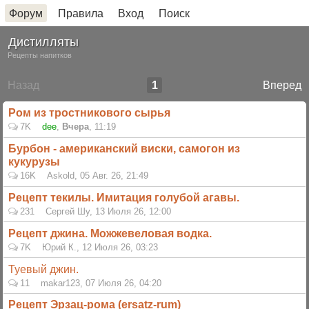
Форум
Правила
Вход
Поиск
Дистилляты
Рецепты напитков
Назад
1
Вперед
Ром из тростникового сырья
7K
dee
,
Вчера
, 11:19
Бурбон - американский виски, самогон из
кукурузы
16K
Askold
,
05 Авг. 26, 21:49
Рецепт текилы. Имитация голубой агавы.
231
Сергей Шу
,
13 Июля 26, 12:00
Рецепт джина. Можжевеловая водка.
7K
Юрий К.
,
12 Июля 26, 03:23
Туевый джин.
11
makar123
,
07 Июля 26, 04:20
Рецепт Эрзац-рома (ersatz-rum)