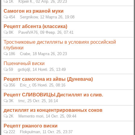
1K
Юрий К.
,
02 Апр. 26, 20:23
Cамогон из ржаной муки
454
Sergnikow
,
12 Марта 26, 19:08
Рецепт абсента (классика)
8K
PavelVA76
,
09 Февр. 26, 07:41
Тростниковые дистилляты в условиях российской
глубинки
186
Crabe
,
18 Марта 26, 20:23
Пшеничный виски
59
gxtkjdjl
,
14 Нояб. 25, 13:49
Рецепт самогона из айвы (Дуневача)
356
Eric_r
,
05 Нояб. 25, 08:16
Рецепт СЛИВОВИЦЫ.Дистиллят из слив.
3K
tmc
,
25 Окт. 25, 16:14
дистиллят из концентрированных соков
2K
Memento mori
,
14 Окт. 25, 09:44
Рецепт ржаного виски
222
Flokpulman
,
11 Окт. 25, 23:37