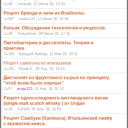
4K
svitanak
,
27 Июня 26, 13:20
Рецепт бренди и чачи из Изабеллы.
987
makar123
,
12 Июня 26, 01:04
Коньяк. Обсуждение технологии и рецептов.
4K
Flokpulman
,
08 Июня 26, 17:36
Лактобактерии и дистилляты. Теория и
практика.
335
Аркадий Вайнер
,
11 Мая 26, 10:11
Рецепт самогона из апельсинов
292
Юрий К.
,
30 Апр. 26, 14:51
Дистиллят из фруктового сырья по принципу
"чтоб всем было хорошо"
57
игорь223
,
15 Апр. 26, 07:52
Рецепт односолодового шотландского виски
(single malt scotch whisky ) от Urajan
2K
АлПеН
,
05 Апр. 26, 16:55
Рецепт Самбуки (Sambuca). Итальянский ликёр
с ароматом аниса.