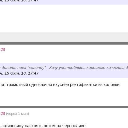
, 15 Окт. 10, 17:47
:28
е делать пока "колонну". Хочу употреблять хорошего качества 
, 15 Окт. 10, 17:47
лят грамотный однозначно вкуснее ректификатки из колонки.
0:28
(через 1 мин)
ь сливовицу настоять потом на черносливе.