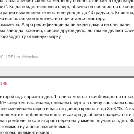
а глаза отмерят сколько метанолу пошло, отбирает в отдельную 
ит". Когда пойдет етиловый спирт, обычно он появляется с конц
ентрация выходящей течности не упадет до 40 градусов. Клиент
ии все остальное количество причитается мастеру.
ермометра. А про ректификации наши люди даже и не слышали.
х заводах, конечно, совсем другое дело, но там не делают сливо
роизводят ту отменную марку.
10, 15:51 от ddonchev
3:45
торой год. варианта два. 1. слива моется освобождается от ко
5% спиртом. настиваем, сливаем спирт а в сливу засыпаем саха
алее смешиваем сироп и настой доводя крепость до 35-37%. 2. 
калашматим. добавляем воды и сахара до общей сахаристочти 20%
на тромбоне. после второго перегона у мменя плучается гдето 86
 томимся ну а посе разговляемся.
ого поэксперементировал: