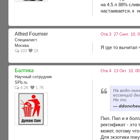
на 4.5 л 88% слив
настаивается. к н
Alfred Fournier
Отв.3
27 Сент. 10, 0
Специалист
Москва
Я где то вычитал
103
19
Балтика
Отв.4
13 Окт. 10, 00
Научный сотрудник
SPb.ru
4.2K
1.7K
На водо-лик
ессенций де
Не то.
ddonchev,
Пил. Пил и я болг
ректификат - это 
может, потому чт
Для экзотики пок