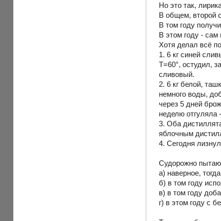
Но это так, лирика
В общем, второй с
В том году получ
В этом году - сам 
Хотя делал всё поч
1. 6 кг синей сли
Т=60°, остудил, з
сливовый.
2. 6 кг белой, та
немного воды, доб
через 5 дней брож
неделю отгуляла -
3. Оба дистиллят
яблочным дистил
4. Сегодня лизнул
Судорожно пытаюс
а) наверное, тогд
б) в том году ис
в) в том году доб
г) в этом году с 