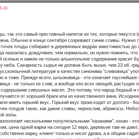
5:43
ы, так это самый престижный напиток из тех, которые пекутся (в
ожна. Обычно в конце сентября созревают синие сливы. Нужно 
точек плоды собирают в деревянных ведрах вместимостью до 
ода оказалась дождливее, чем нормально, но нужно помнить, чт
ей осенью и зимою не только алькогольное содержание красит бу
у неба. Сахарность сырья не должна быть выше, чем 23 об. гр
 русскоязычной литературе в качестве синонима "сливовица" упо
о и тоже. Прежде всего, шльоковица - это означает гнуснейшее 
ица - не только из слив, а вообще изо всех овощей, растущих п
е содершание сивушных масел. Это потому, что народ бедный и 
лучается от хорошей браги или из качественного вина. Исходн
ли иметь горький вкус. Горький вкус происходит от долгого - б
очек плодов таких, как дикие сливы, чернослив, абрикосы. Неб
ой золы.
азпологает несколькими полулегальными "казанами", казан - это
ом, цена одной варки на сегодня 12 евро, деревьев там не дают,
собственно варку, клиент только и носит дрова, а в общем сидит 