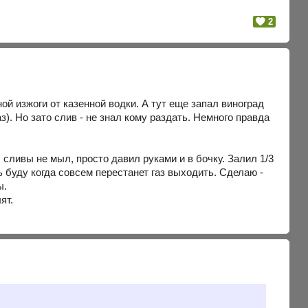
2
й изжоги от казенной водки. А тут еще запал виноград
з). Но зато слив - не знал кому раздать. Немного правда
 сливы не мыл, просто давил руками и в бочку. Залил 1/3
ь буду когда совсем перестанет газ выходить. Сделаю -
ы.
ят.