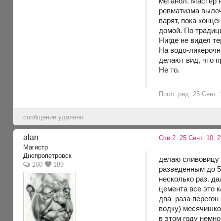
метанол. Мастер н
ревматизма вылеч
варят, пока конц
домой. По традиц
Нигде не видел т
На водо-ликерочны
делают вид, что п
Не то.
Посл. ред. 25 Сент. 
сообщение удалено
alan
Отв.2
25 Сент. 10, 2
Магистр
Днепропетровск
делаю сливовицу в
260
189
разведенным до 5
несколько раз. д
цемента все это 
два раза перегон 
водку) месячишко
в этом году немн