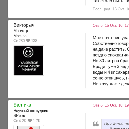
Так стало быть, в
Посл. ред. 13 Окт. 1
Викторыч
Отв.5
15 Окт. 10, 17
Магистр
Москва
Мое почтение ува
280
138
Собственно говор
на даче растить. 
поздно спохватил
Но 30 литров браг
Бродит уже 3 неде
воды и 4 кг сахар
ес-но отпишусь, н
Не хочу даже дел
Балтика
Отв.6
15 Окт. 10, 19
Научный сотрудник
SPb.ru
4.2K
1.7K
При 2-ной п