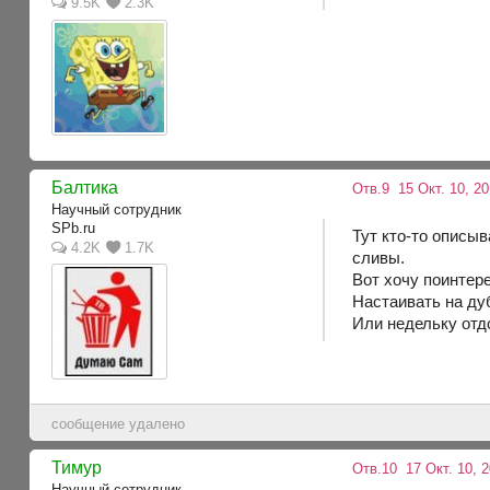
9.5K
2.3K
Балтика
Отв.9
15 Окт. 10, 2
Научный сотрудник
SPb.ru
Тут кто-то описыв
4.2K
1.7K
сливы.
Вот хочу поинтер
Настаивать на ду
Или недельку отдо
сообщение удалено
Тимур
Отв.10
17 Окт. 10, 2
Научный сотрудник