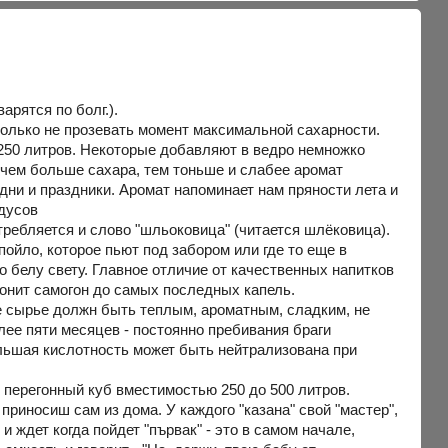
арятся по болг.).
только не прозевать момент максимальной сахарности.
250 литров. Некоторые добавляют в ведро немножко
о чем больше сахара, тем тоньше и слабее аромат
дни и праздники. Аромат напоминает нам пряности лета и
адусов
требляется и слово "шльоковица" (читается шлёковица).
пойло, которое пьют под забором или где то еще в
о белу свету. Главное отличие от качественных напитков
гонит самогон до самых последных капель.
ое сырье должн быть теплым, ароматным, сладким, не
олее пяти месяцев - постоянно пребивания браги
ольшая кислотность может быть нейтрализована при
 перегонный куб вместимостью 250 до 500 литров.
 приносиш сам из дома. У каждого "казана" свой "мастер",
и ждет когда пойдет "първак" - это в самом начале,