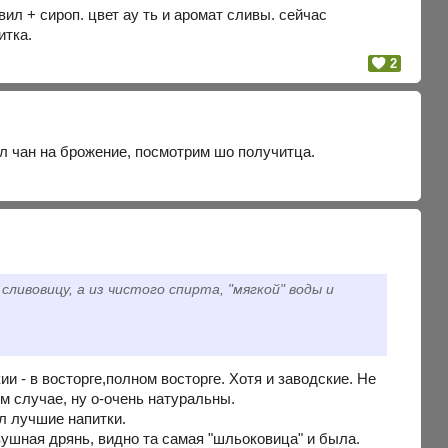
вил + сироп. цвет ау ть и аромат сливы. сейчас
итка.
2
ил чан на брожение, посмотрим шо получитца.
сливовицу, а из чистого спирта, "мягкой" воды и
ии - в восторге,полном восторге. Хотя и заводские. Не
ком случае, ну о-очень натуральны.
л лучшие напитки.
вушная дрянь, видно та самая "шльоковица" и была.