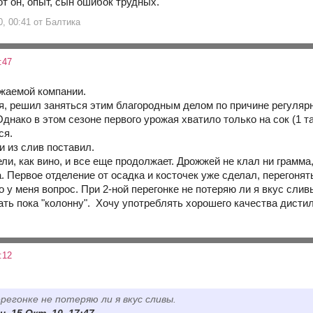
от он, опыт, сын ошибок трудных.
0, 00:41 от Балтика
:47
жаемой компании.
я, решил заняться этим благородным делом по причине регулярно
Однако в этом сезоне первого урожая хватило только на сок (1 та
ся.
и из слив поставил.
ли, как вино, и все еще продолжает. Дрожжей не клал ни грамма,
а. Первое отделение от осадка и косточек уже сделал, перегонят
о у меня вопрос. При 2-ной перегонке не потеряю ли я вкус слив
ать пока "колонну". Хочу употреблять хорошего качества дистил
:12
ерегонке не потеряю ли я вкус сливы.