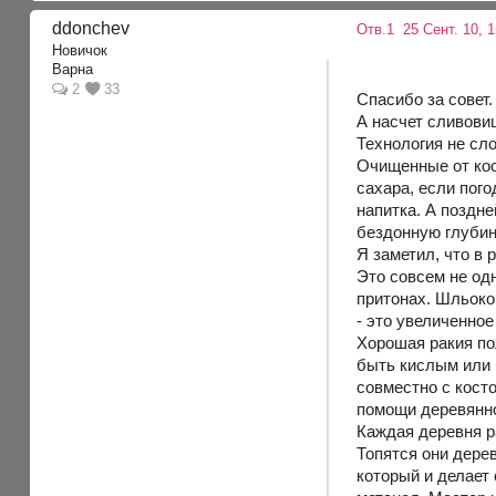
ddonchev
Отв.1
25 Сент. 10, 1
Новичок
Варна
2
33
Спасибо за совет.
А насчет сливовиц
Технология не сл
Очищенные от кос
сахара, если пог
напитка. А поздн
бездонную глубин
Я заметил, что в
Это совсем не одн
притонах. Шльоков
- это увеличенно
Хорошая ракия по
быть кислым или и
совместно с кост
помощи деревянн
Каждая деревня р
Топятся они дерев
который и делает 