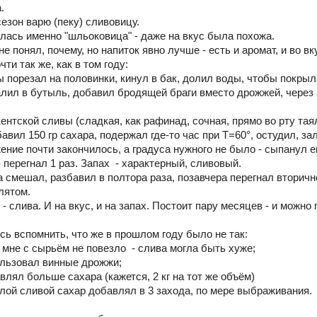
.
езон варю (пеку) сливовицу.
илась именно "шльоковица" - даже на вкус была похожа.
не понял, почему, но напиток явно лучше - есть и аромат, и во вк
ти так же, как в том году:
вы порезал на половинки, кинул в бак, долил воды, чтобы покрыл
алил в бутыль, добавил бродящей браги вместо дрожжей, через 2
шкентской сливы (сладкая, как рафинад, сочная, прямо во рту тая
авил 150 гр сахара, подержал где-то час при Т=60°, остудил, 
ение почти закончилось, а градуса нужного не было - сыпанул ещ
 перегнал 1 раз. Запах - характерный, сливовый.
а смешал, разбавил в полтора раза, позавчера перегнал вторич
лятом.
 - слива. И на вкус, и на запах. Постоит пару месяцев - и можн
ь вспомнить, что же в прошлом году было не так:
а мне с сырьём не повезло - слива могла быть хуже;
пользовал винные дрожжи;
авлял больше сахара (кажется, 2 кг на тот же объём)
белой сливой сахар добавлял в 3 захода, по мере выбраживания.