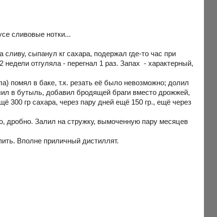
усе сливовые нотки...
а сливу, сыпанул кг сахара, подержал где-то час при
 недели отгуляла - перегнал 1 раз. Запах - характерный,
ла) помял в баке, т.к. резать её было невозможно; долил
залил в бутыль, добавил бродящей браги вместо дрожжей,
ё 300 гр сахара, через пару дней ещё 150 гр., ещё через
но, дробно. Залил на стружку, вымоченную пару месяцев
о пить. Вполне приличный дистиллят.