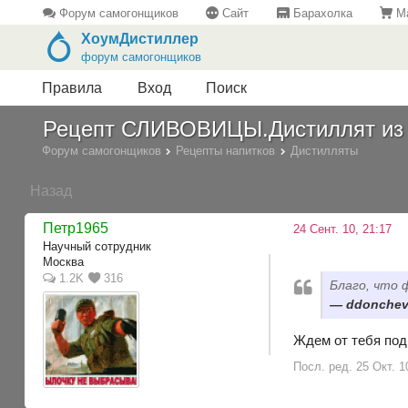
Форум самогонщиков
Сайт
Барахолка
Ма
ХоумДистиллер
форум самогонщиков
Правила
Вход
Поиск
Рецепт СЛИВОВИЦЫ.Дистиллят из 
Форум самогонщиков
Рецепты напитков
Дистилляты
Назад
Петр1965
24 Сент. 10, 21:17
Научный сотрудник
Москва
1.2K
316
Благо, что 
ddonchev,
Ждем от тебя под
Посл. ред. 25 Окт. 1