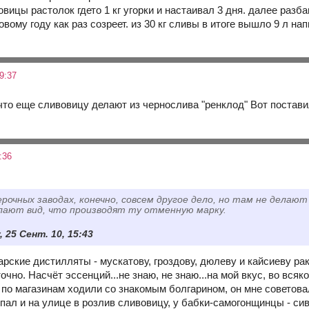
овицы растолок гдето 1 кг угорки и настаивал 3 дня. далее разба
овому году как раз созреет. из 30 кг сливы в итоге вышло 9 л нап
9:37
 что еще сливовицу делают из чернослива "ренклод" Вот постав
:36
ерочных заводах, конечно, совсем другое дело, но там не делают 
лают вид, что производят ту отменную марку.
 25 Сент. 10, 15:43
арские дистилляты - мускатову, гроздову, дюлеву и кайсиеву рак
точно. Насчёт эссенций...не знаю, не знаю...на мой вкус, во вся
о по магазинам ходили со знакомым болгарином, он мне советова
упал и на улице в розлив сливовицу, у бабки-самогонщинцы - си