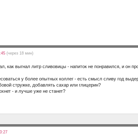
0:45
(через 18 мин)
ал, как выгнал литр сливовицы - напиток не понравился, и он про
есоваться у более опытных коллег - есть смысл сливу год выде
бовой стружке, добавлять сахар или глицерин?
хнет - и лучше уже не станет?
0:27