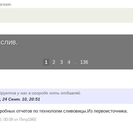
газин
слив.
1
2
3
4
...
136
фруктов у нас в огороде хоть отбавляй.
 24 Сент. 10, 20:51
робных отчетов по технологии сливовицы.Из первоисточника.
0, 00:09 от Петр1965