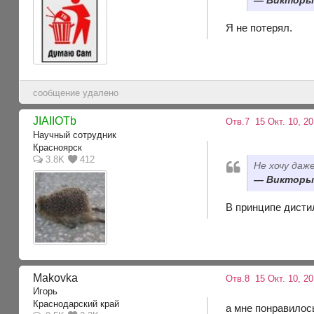
Викторыч
Я не потерял.
сообщение удалено
JIAIIOTb
Отв.7
15 Окт. 10, 20
Научный сотрудник
Красноярск
3.8K
412
Не хочу даж
Викторыч
В принципе дисти
Makovka
Отв.8
15 Окт. 10, 2
Игорь
Краснодарский край
а мне понравилос