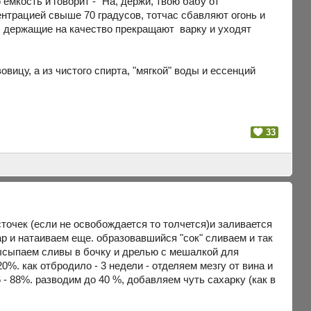
емкость и говорит - "На, держи, твою бабу от
ентрацией свыше 70 градусов, тотчас сбавляют огонь и
ы, держащие на качество прекращают варку и уходят
вицу, а из чистого спирта, "мягкой" воды и ессенций
33
сточек (если не освобождается то толчется)и заливается
р и натаиваем еще. образовавшийся "сок" сливаем и так
высыпаем сливы в бочку и дрелью с мешалкой для
. как отбродило - 3 недели - отделяем мезгу от вина и
 - 88%. разводим до 40 %, добавляем чуть сахарку (как в