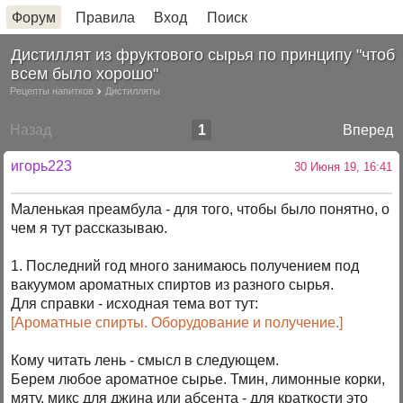
Форум
Правила
Вход
Поиск
Дистиллят из фруктового сырья по принципу "чтоб
всем было хорошо"
Рецепты напитков
Дистилляты
Назад
1
Вперед
игорь223
30 Июня 19, 16:41
Маленькая преамбула - для того, чтобы было понятно, о
чем я тут рассказываю.
1. Последний год много занимаюсь получением под
вакуумом ароматных спиртов из разного сырья.
Для справки - исходная тема вот тут:
[Ароматные спирты. Оборудование и получение.]
Кому читать лень - смысл в следующем.
Берем любое ароматное сырье. Тмин, лимонные корки,
мяту, микс для джина или абсента - для краткости это