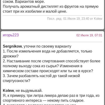
соком. Вариантов море.
Получать ароматный дистиллят из фруктов на прямую
стоит при их изобилии и малой цене.
Посл. ред. 01 Июля 19, 23:40 от Kolew
игорь223
02 Июля 19, 07:01
Sergnikow
, уточни по своему варианту
1. После измельчения вода не добавляется, только
дрожжи?
2. Настаивание после спиртования способствует более
полному выходу сока из сырья? Изменения в
химическом составе происходят или ты не в курсе?
3. Зачем разбавлять настой до такой низкой
спиртуозности?
Kolew
, не выдумывай.
Я, к примеру, три литра ликера делаю раз в три года, из
спортивного интереса — некому пить сладкое.