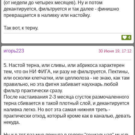
(от недели до четырех месяцев). Ну и потом
декантируется, фильтруется и так далее - финишно
превращается в наливку или настойку.
Так вот, к терну.
4
игорь223
30 Июня 19, 17:12
5. Настой терна, или сливы, или абрикоса характерен
тем, что он НИ ФИГА, ни разу не фильтруется. Пектины,
или осколки клетчатки, или целлюлоза - не знаю, как там
правильно, но эта фигня забивает наухнарь любой
фильтр практически сразу.
После настаивания 2-3 месяца сгусток размочаленного
терна сбивается в такой плотный слой, и декантируется
наливка легко. Но вот эта самая нижняя треть -
практически отход, который кроме как в каналью, девать
некуда.
Ну и в тот раз мне пришла в голову "гениальная" мысль