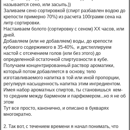
называется сено, или засыпь.))
Заливаем сено сортировкой (спирт разбавлен водою до
крепости примерно 70%) из расчета 100грамм сена на
литр сортировки.
Настаиваем болото (сортировку с сеном) ХХ часов, или
дней.
Добавляем (или не добавляем) воды, до крепости
кубового содержимого в 35-40%, и дистиллируем
настой с отсечением голов (или без этого) до
определенной остаточной спиртуозности в кубе.
Получаем концентрированный раствор ароматики,
который потом добавляется в основу, тело
изготавливаемого напитка в той или иной пропорции,
регулируя насыщенность напитка этим ингредиентом.
Имея набор ароматных спиртов, ты становишься кем-
то средним между барменом и парфюмером...но я не об
этом
Тут все просто, канонично, и описано в букварях
многократно.
2. Так вот, с течением времени я начал понимать, что