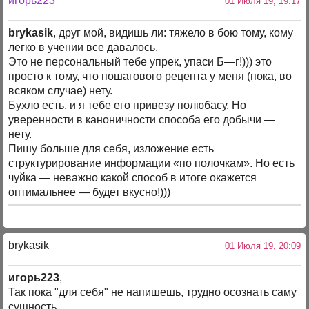
игорь223
01 Июля 19, 19:17
brykasik
, друг мой, видишь ли: тяжело в бою тому, кому
легко в учении все давалось.
Это не персональный тебе упрек, упаси Б—г!))) это
просто к тому, что пошагового рецепта у меня (пока, во
всяком случае) нету.
Бухло есть, и я тебе его привезу полюбасу. Но
уверенности в каноничности способа его добычи —
нету.
Пишу больше для себя, изложение есть
структурирование информации «по полочкам». Но есть
чуйка — неважно какой способ в итоге окажется
оптимальнее — будет вкусно!)))
brykasik
01 Июля 19, 20:09
игорь223
,
Так пока "для себя" не напишешь, трудно осознать саму
сущность.