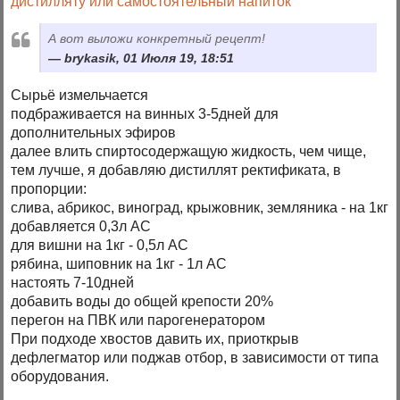
дистилляту или самостоятельный напиток
А вот выложи конкретный рецепт!
brykasik, 01 Июля 19, 18:51
Сырьё измельчается
подбраживается на винных 3-5дней для
дополнительных эфиров
далее влить спиртосодержащую жидкость, чем чище,
тем лучше, я добавляю дистиллят ректификата, в
пропорции:
слива, абрикос, виноград, крыжовник, земляника - на 1кг
добавляется 0,3л АС
для вишни на 1кг - 0,5л АС
рябина, шиповник на 1кг - 1л АС
настоять 7-10дней
добавить воды до общей крепости 20%
перегон на ПВК или парогенератором
При подходе хвостов давить их, приоткрыв
дефлегматор или поджав отбор, в зависимости от типа
оборудования.