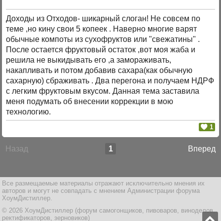
Доходы из Отходов- шикарный слоган! Не совсем по
теме ,но кину свои 5 копеек . Наверно многие варят
обычные компоты из сухофруктов или "свежатины" .
После остается фруктовый остаток ,вот моя жаба и
решила не выкидывать его ,а замораживать,
накапливать и потом добавив сахара(как обычную
сахарную) сбраживать . Два перегона и получаем НДРФ
с легким фруктовым вкусом. Данная тема заставила
меня подумать об внесении коррекции в мою
технологию.
1
Назад
1
Вперед
Все размещаемые материалы отражают исключительно мнения их
авторов и могут не совпадать с мнением Администрации форума
ХоумДистиллер.
© 2026 ХоумДистиллер (форум самогонщиков, пивоваров, виноделов,
ректификаторов, зерновиков)