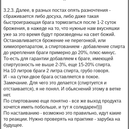
3.2.3. Далее, в разных постах опять разночтения -
сбраживается либо досуха, либо даже такая
быстроиграющая брага тормозиться после 1-2 суток
брожения, в нажеде на то, что нужные нам вкусняшки
уже за это время будут произведены на свет божий.
Останавливается брожение не перегонкой, или
химиопрепаратом, а спиртованием - добавление спирта
до укрепления браги примерно до 20%, плюс-минус.
То-есть для гарантии добавляем к браге, имеющей
спиртуозность не выше 2-3%, еще 15-20% спирта.
На 10 литров браги 2 литра спирта, грубо говоря.
И - на сутки-двое брага оставляется в покое.
Замечание. Для чего это делается (спиртуется и
отстаивается), я не понял. И обьяснений этому в ветке
нет.
По спиртованию еще понятно - все же выход продукта
хочется иметь побольше, и тут я солидарен!)))
По настаиванию - возможно это правильно, идут какие
то реакции. Нужно проверять на практике - зарубка на
будущее.