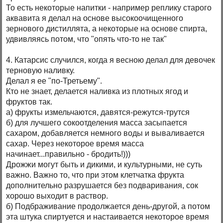
То есть некоторые напитки - например реплику старого
аквавита я делал на основе высокоочищенного
зернового дистиллята, а некоторые на основе спирта,
удвивляясь потом, что "опять что-то не так"
4. Катарсис случился, когда я весною делал для девочек
терновую наливку.
Делал я ее "по-Третьему".
Кто не знает, делается наливка из плотных ягод и
фруктов так.
а) фрукты измельчаются, давятся-режутся-трутся
б) для лучшего сокоотделения масса засыпается
сахаром, добавляется немного воды и вываливается
сахар. Через некоторое время масса
начинает...правильно - бродить!)))
Дрожжи могут быть и дикими, и культурными, не суть
важно. Важно то, что при этом клетчатка фрукта
дополнительно разрушается без подваривания, сок
хорошо выходит в раствор.
б) Подбраживание продолжается день-другой, а потом
эта штука спиртуется и настаивается некоторое время