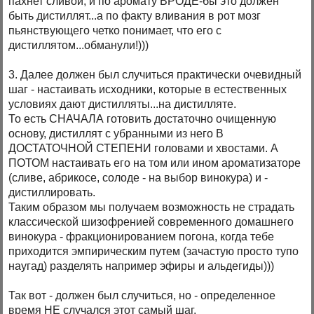
пахнет сливой, и по аромату ВРОДЕ-бы это должен
быть дистиллят...а по факту вливания в рот мозг
пьянствующего четко понимает, что его с
дистиллятом...обманули!)))
3. Далее должен был случиться практически очевидный
шаг - настаивать исходники, которые в естественных
условиях дают дистилляты...на дистилляте.
То есть СНАЧАЛА готовить достаточно очищенную
основу, дистиллят с убранными из него В
ДОСТАТОЧНОЙ СТЕПЕНИ головами и хвостами. А
ПОТОМ настаивать его на том или ином ароматизаторе
(сливе, абрикосе, солоде - на выбор винокура) и -
дистиллировать.
Таким образом мы получаем возможность не страдать
классической шизофренией современного домашнего
винокура - фракционированием погона, когда тебе
приходится эмпирическим путем (зачастую просто тупо
наугад) разделять например эфиры и альдегиды)))
Так вот - должен был случиться, но - определенное
время НЕ случался этот самый шаг.