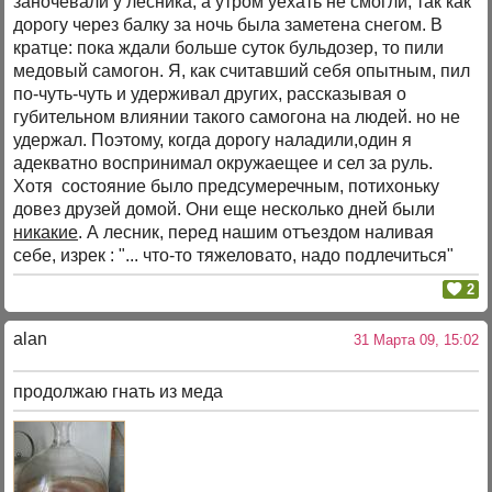
заночевали у лесника, а утром уехать не смогли, так как
дорогу через балку за ночь была заметена снегом. В
кратце: пока ждали больше суток бульдозер, то пили
медовый самогон. Я, как считавший себя опытным, пил
по-чуть-чуть и удерживал других, рассказывая о
губительном влиянии такого самогона на людей. но не
удержал. Поэтому, когда дорогу наладили,один я
адекватно воспринимал окружаещее и сел за руль.
Хотя состояние было предсумеречным, потихоньку
довез друзей домой. Они еще несколько дней были
никакие
. А лесник, перед нашим отъездом наливая
себе, изрек : "... что-то тяжеловато, надо подлечиться"
2
alan
31 Марта 09, 15:02
продолжаю гнать из меда