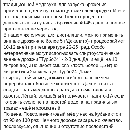
традиционной медовухи, для запуска брожения
применяют цветочную пыльцу-тоже пчелопродукт. И всё
это под водяным затвором. Только процес это
длительный, как у вина - брожение 40-45 дней, а полное
приготовление через год.
В нашем же случае, для дистиляции, можно применить
винные дрожжи(не более 5 г/Декалитр)- процесс займет
10-12 дней при температуре 22-25 град. Особо
нетерпеливые могут использовать спиртоустойчивые
винные дрожжи "Турбо24" - 2-3 дня. Да, и ещё, на 10
литров воды не имеет смысла класть более 1,5 кг(не
литров) или 2кг мёда для Турбо24. Даже
спиртоустойчивые дрожжи погибнут раньше чем
переработают большее количество. Далее, снять с
осадка, гнать медленно, дважды, отсечь головы и
хвосты. Лёгкий, волшебный получается напиток! А если
готовить сусло не на простой воде, а на правильных
травах - ещё и ароматный.
По цене. Подсолнечниковый мёд у нас на Кубани стоит
от 90 до 130 р/кг. Немного дороже сахара, но качество,
послевкусие, опьянение и отсутствие последствий