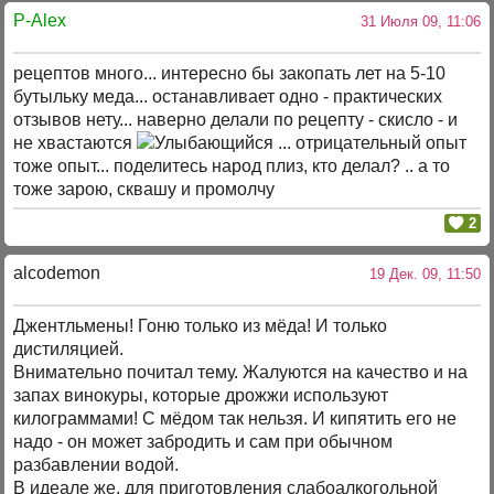
P-Alex
31 Июля 09, 11:06
рецептов много... интересно бы закопать лет на 5-10
бутыльку меда... останавливает одно - практических
отзывов нету... наверно делали по рецепту - скисло - и
не хвастаются
... отрицательный опыт
тоже опыт... поделитесь народ плиз, кто делал? .. а то
тоже зарою, сквашу и промолчу
2
alcodemon
19 Дек. 09, 11:50
Джентльмены! Гоню только из мёда! И только
дистиляцией.
Внимательно почитал тему. Жалуются на качество и на
запах винокуры, которые дрожжи используют
килограммами! С мёдом так нельзя. И кипятить его не
надо - он может забродить и сам при обычном
разбавлении водой.
В идеале же, для приготовления слабоалкогольной