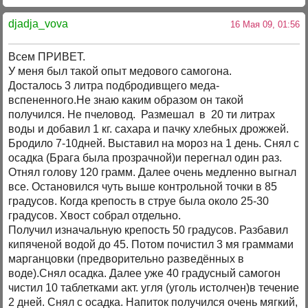
djadja_vova
16 Мая 09, 01:56
Всем ПРИВЕТ.
У меня был такой опыт медового самогона.
Досталось 3 литра подбродивщего меда-
вспененного.Не знаю каким образом он такой
получился. Не пчеловод. Размешал в 20 ти литрах
воды и добавил 1 кг. сахара и пачку хлебных дрожжей.
Бродило 7-10дней. Выставил на мороз на 1 день. Снял с
осадка (Брага была прозрачной)и перегнал один раз.
Отнял голову 120 грамм. Далее очень медленно выгнал
все. Остановился чуть выше контрольной точки в 85
градусов. Когда крепость в струе была около 25-30
градусов. Хвост собрал отдельно.
Получил изначальную крепость 50 градусов. Разбавил
кипяченой водой до 45. Потом почистил 3 мя граммами
марганцовки (предворительно разведённых в
воде).Снял осадка. Далее уже 40 градусный самогон
чистил 10 таблетками акт. угля (уголь истолчен)в течение
2 дней. Снял с осадка. Напиток получился очень мягкий,