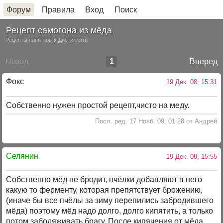
Форум
Правила
Вход
Поиск
Рецепт самогона из мёда
Рецепты напитков
Дистилляты
Назад
1
Вперед
Фокс
19 Дек. 08, 15:31
Собственно нужен простой рецепт,чисто на меду.
Посл. ред. 17 Нояб. 09, 01:28 от Андрей
Селянин
19 Дек. 08, 15:55
Собственно мёд не бродит, пчёлки добавляют в него
какую то ферменту, которая препятствует брожению,
(иначе бы все пчёлы за зиму перепились забродившего
мёда) поэтому мёд надо долго, долго кипятить, а только
потом забодяживать брагу. После кипячения от мёда