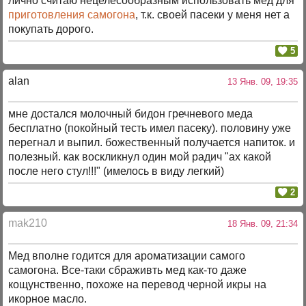
лично считаю нецелесообразным использовать мёд для
приготовления самогона
, т.к. своей пасеки у меня нет а
покупать дорого.
5
alan
13 Янв. 09, 19:35
мне достался молочный бидон гречневого меда
бесплатно (покойный тесть имел пасеку). половину уже
перегнал и выпил. божественный получается напиток. и
полезный. как воскликнул один мой радич "ах какой
после него стул!!!" (имелось в виду легкий)
2
mak210
18 Янв. 09, 21:34
Мед вполне годится для ароматизации самого
самогона. Все-таки сбраживть мед как-то даже
кощунственно, похоже на перевод черной икры на
икорное масло.