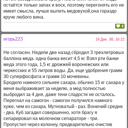
остаётся только запах и воск, поэтому перегонять его не
имеет смысла, лучше выпить медовухой,она гораздо
круче любого вина.
4
игорь223
19 Дек. 08, 16:22
Не согласен. Недели две назад сбродил 3 трехлитровых
баллона меда. одна банка весит 4,5 кг. Взял рти банки
меда этого года, 1,5 кг дрожжей воронежских или
черкесских и 55 литров воды. Да, еще удобрения грамм
30 суперфосфата и грамм 10 мочевины.
Бродило намного сильнее сахара, обычно 15 кг сахара у
меня выбраживает за неделю, а мед полностью
выбродил за 4 дня, даже тени сладости не осталось.
Перегнал на самогон - самогон получился намного
хуже, чем из сахара. Мутноватый - раз. Вонючий средне
- два. Куб загадил совершенно, хотя брагу я
сепарировал на молочном сепараторе - три.
Пропустил через колонну, предварительно очистив