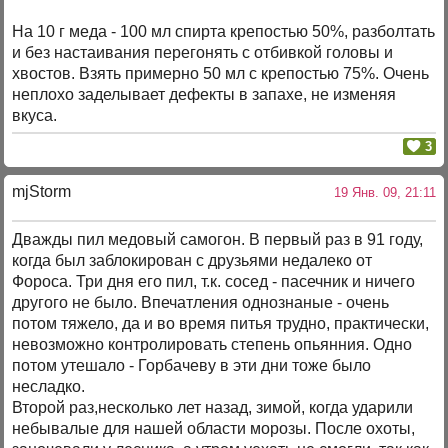
На 10 г меда - 100 мл спирта крепостью 50%, разболтать
и без настаивания перегонять с отбивкой головы и
хвостов. Взять примерно 50 мл с крепостью 75%. Очень
неплохо заделывает дефекты в запахе, не изменяя
вкуса.
3
mjStоrm
19 Янв. 09, 21:11
Дважды пил медовый самогон. В первый раз в 91 году,
когда был заблокирован с друзьями недалеко от
Фороса. Три дня его пил, т.к. сосед - пасечник и ничего
другого не было. Впечатления однознаные - очень
потом тяжело, да и во время питья трудно, практически,
невозможно контролировать степень опьянния. Одно
потом утешало - Горбачеву в эти дни тоже было
несладко.
Второй раз,несколько лет назад, зимой, когда ударили
небывалые для нашей области морозы. После охоты,