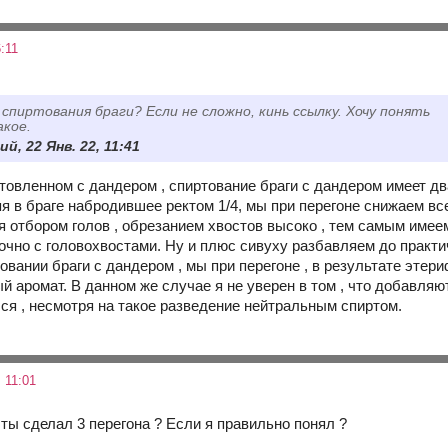
:11
 спиртования браги? Если не сложно, кинь ссылку. Хочу понять
акое.
й, 22 Янв. 22, 11:41
готовленном с дандером , спиртование браги с дандером имеет 
я в браге набродившее ректом 1/4, мы при перегоне снижаем вс
 отбором голов , обрезанием хвостов высоко , тем самым имеем
чно с головохвостами. Ну и плюс сивуху разбавляем до практич
товании браги с дандером , мы при перегоне , в результате эте
й аромат. В данном же случае я не уверен в том , что добавля
ся , несмотря на такое разведение нейтральным спиртом.
 11:01
ты сделал 3 перегона ? Если я правильно понял ?