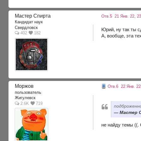
Мастер Спирта
Отв.5
21 Янв. 22, 23
Кандидат наук
Свердловск
Юрий, ну так ты 
402
182
А, вообще, эта т
Моржов
Отв.6
22 Янв. 22,
пользователь
Жигулевск
2.6K
719
подброженно
Мастер С
не найду темы ((.