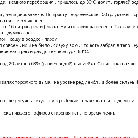
а , немного переборщил , пришлось до 30*С долить горячей воды
, дегидрированные. По просту , воронежские , 50 гр. , может п
 на пятые жмых осел.
это 16 литров ректификата. Ну и оставил на неделю. Так случило
т , думаю - нет.
он , кашу в осадке - паром .
 совсем , их и не было , сивуху всю , что есть забрал в тело , н
перегнал третий раз до температуры 88*С.
 под 30 литров 63% (развел водой) ньюмейка. Стоит пока на чипс
й запах торфяного дыма , на уровне ред лейбл , и более сильный 
тно , не рисуясь , вкус - супер. Легкий , сладковатый , с дымком
пока никакого , эфиров старения нет , но время лечит.
очти с момента заливки в бочку. Послевкусие , мягко говоря не 