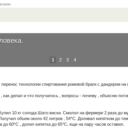
газин
ловека.
1
2
3
4
- перенос технологии спиртования ромовой браги с дандером на 
 как делал и что получилось , вопросы - почему , объясню потом
Купил 10 кг солода Шато виски. Смолол на фермере 2 раза до му
 Получил объем около 42 литров , 54*С. Доливал кипятком до те
 до 60*С , долил кипятка до 65*С, еще на пару часов оставил.