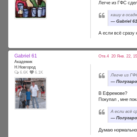
Легче из ГФС сдел
кашу в осад
Gabriel 61
А если всё сразу
Gabriel 61
Отв.4
20 Янв. 22, 15
Академик
Н.Новгород
6.6K
6.1K
Легче из ГФ
Полугаров
В Ефремове?
Покупал , мне пок
А если всё с
Полугаров
Думаю нормально 