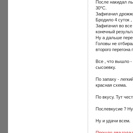
После накидал льд
30*С.
Зафигачил дрожжи 
Бродило 4 суток ,
Зафигачил во все 
конечный результа
Ну а дальше перег
Головы не отбирал
второго перегона 
Все , что вышло -
сысоевку.
По запаху - легки
красная схема.
По вкусу. Тут чес
Послевкусие ? Ну 
Ну и удачи всем.
Прошло два года п