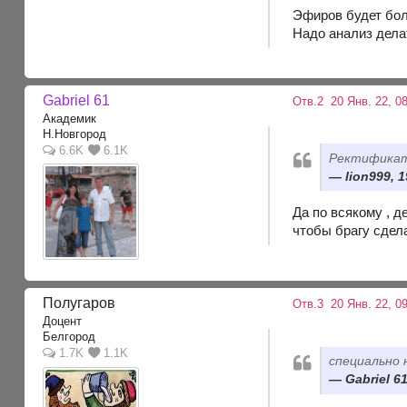
Эфиров будет бо
Надо анализ дела
Gabriel 61
Отв.2
20 Янв. 22, 08
Академик
Н.Новгород
6.6K
6.1K
Ректификат
lion999, 1
Да по всякому , д
чтобы брагу сдел
Полугаров
Отв.3
20 Янв. 22, 09
Доцент
Белгород
1.7K
1.1K
специально 
Gabriel 61