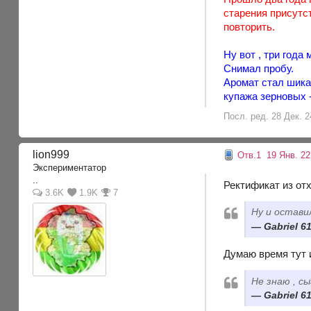
старения присутст
повторить.
Ну вот , три года 
Снимал пробу.
Аромат стал шика
купажа зерновых 
Посл. ред. 28 Дек. 24
lion999
Отв.1
19 Янв. 22
Экспериментатор
..
Ректификат из от
3.6K
1.9K
7
Ну и оставил
Gabriel 61
Думаю время тут и
Не знаю , с
Gabriel 61