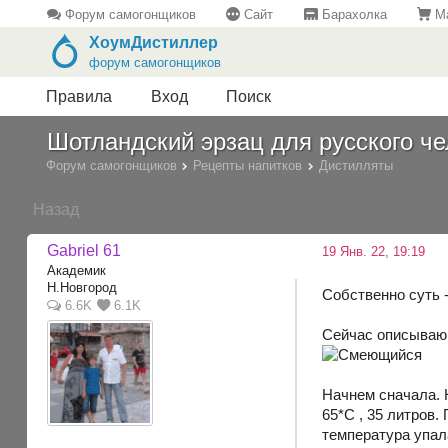
Форум самогонщиков
Сайт
Барахолка
Ма
ХоумДистиллер
форум самогонщиков
Правила
Вход
Поиск
Шотландский эрзац для русского че
Форум самогонщиков
Рецепты напитков
Дистилляты
Назад
Gabriel 61
19 Янв. 22, 19:19
Академик
Н.Новгород
Собственно суть 
6.6K
6.1K
Сейчас описываю ,
Начнем сначала. 
65*С , 35 литров.
температура упала