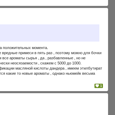
два положительных момента.
е вредные примеси в пять раз , поэтому можно для бочки
 все ароматы сырья , да , разбавленные , но не
ески неосязаемости , скажем с 5000 до 1000.
рификации масляной кислоты дандера , имеем этилбутират
ются какие то новые ароматы , однако ньюмейк весьма
1