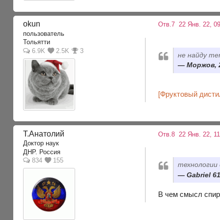
okun
Отв.7
22 Янв. 22, 0
пользователь
Тольятти
6.9K
2.5K
3
не найду те
Моржов, 2
[Фруктовый дисти
Т.Анатолий
Отв.8
22 Янв. 22, 11
Доктор наук
ДНР. Россия
834
155
технологии 
Gabriel 61
В чем смысл спирт