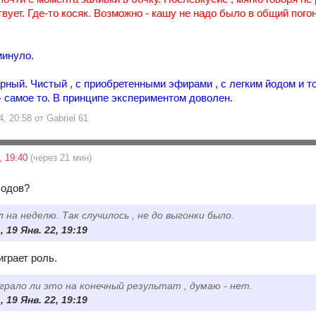
вует. Где-то косяк. Возможно - кашу не надо было в общий пог
минуло.
рный. Чистый , с приобретенными эфирами , с легким йодом и т
- самое то. В принципе экспериментом доволен.
, 20:58 от Gabriel 61
, 19:40
(через 21 мин)
ходов?
 на неделю. Так случилось , не до выгонки было.
, 19 Янв. 22, 19:19
грает роль.
ыграло ли это на конечный результат , думаю - нет.
, 19 Янв. 22, 19:19