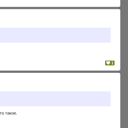
1
то такое.