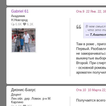
Gabriel 61
Отв.9
22 Янв. 22, 16
Академик
Н.Новгород
6.6K
6.1K
В чем смысл
, что это т
Т.Анатоли
Там в роме , при
Первый. Разбавля
не заморачиваться
выкинутые выборо
Второй. При спир
- основной ромовы
ароматен получил
Дионис-Бахус
Отв.10
10 Марта 22,
Доцент
Лен.обл. дер. Ломон. р-н М.
Получается всего 
Карлино