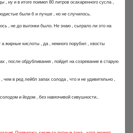
 , ну и в итоге поимел 80 литров осахаренного сусла ,
ородистые были б и лучше , но не случилось.
сь , не до выгонки было. Не знаю , сыграло ли это на
у а жирные кислоты , да , немного порубил , хвосты
ах , после обдубливания , пойдет на созревание в старую
, чем в ред лейбл запах солода , что и не удивительно ,
 , солодом и йодом , без навязчивой сивушности..
радует. Появились какие-то потные тона , хотя аромат