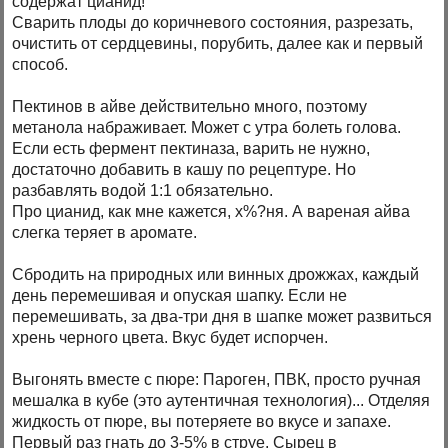
содержат цианид!
Сварить плоды до коричневого состояния, разрезать,
очистить от сердцевины, порубить, далее как и первый
способ.
Пектинов в айве действительно много, поэтому
метанола набраживает. Может с утра болеть голова.
Если есть фермент пектиназа, варить не нужно,
достаточно добавить в кашу по рецептуре. Но
разбавлять водой 1:1 обязательно.
Про цианид, как мне кажется, х%?ня. А вареная айва
слегка теряет в аромате.
Сбродить на природных или винных дрожжах, каждый
день перемешивая и опуская шапку. Если не
перемешивать, за два-три дня в шапке может развиться
хрень черного цвета. Вкус будет испорчен.
Выгонять вместе с пюре: Пароген, ПВК, просто ручная
мешалка в кубе (это аутентичная технология)... Отделяя
жидкость от пюре, вы потеряете во вкусе и запахе.
Первый раз гнать до 3-5% в струе. Сырец в