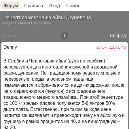
Форум
Правила
Вход
Поиск
Рецепт самогона из айвы (Дуневача)
Рецепты напитков
Дистилляты
Назад
1
Вперед
Denny
28 Окт. 13, 00:49
В Сербии и Черногории айва (дуня по-сербски)
используется для изготовления вкусной и ароматной
ракии, дуневачи. По традиционному рецепту спелые и
перезрелые плоды, в основном падалица,
измельчаются и сбраживаются на диких дрожжах, после
чего перегоняются (пекутся) с использованием
традиционного медного аламбика. При этой рецептуре
со 100 кг зрелых плодов получается 5-8 литров 50%
дистиллята. Естественно, при таком выходе цена
напитка зашкаливает и превосходит цену на яблочную и
грушевую ракию процентов на 40, а на виноградную –
на 20.