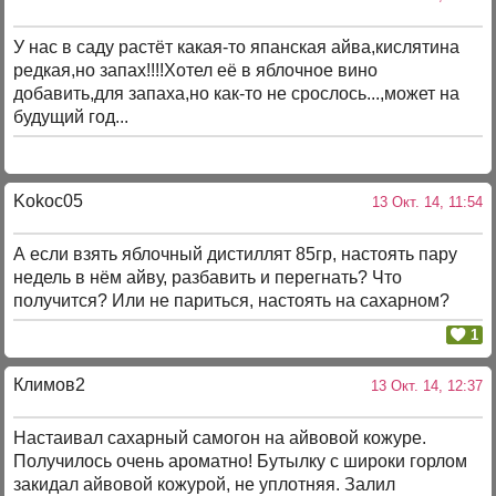
У нас в саду растёт какая-то япанская айва,кислятина
редкая,но запах!!!!Хотел её в яблочное вино
добавить,для запаха,но как-то не срослось...,может на
будущий год...
Kokoc05
13 Окт. 14, 11:54
А если взять яблочный дистиллят 85гр, настоять пару
недель в нём айву, разбавить и перегнать? Что
получится? Или не париться, настоять на сахарном?
1
Климов2
13 Окт. 14, 12:37
Настаивал сахарный самогон на айвовой кожуре.
Получилось очень ароматно! Бутылку с широки горлом
закидал айвовой кожурой, не уплотняя. Залил