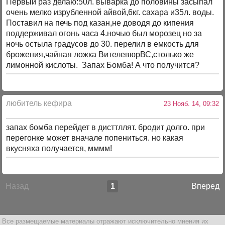
Первый раз делаю:50л. выварка до половины засыпал
очень мелко изрубленной айвой,6кг. сахара и35л. воды.
Поставил на печь под казан,не доводя до кипения
поддерживал огонь часа 4.ночью был морозец но за
ночь остыла градусов до 30. перелил в емкость для
брожения,чайная ложка ВителевюрВС,столько же
лимонной кислоты. Запах Бомба! А что получится?
любитель кефира
23 Нояб. 14, 09:32
запах бомба перейдет в дисттллят. бродит долго. при
перегонке может вначале попениться. но какая
вкусняха получается, мммм!
Назад
1
Вперед
Все размещаемые материалы отражают исключительно мнения их