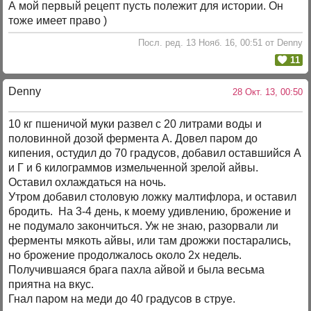
А мой первый рецепт пусть полежит для истории. Он
тоже имеет право )
Посл. ред. 13 Нояб. 16, 00:51 от Denny
11
Denny
28 Окт. 13, 00:50
10 кг пшеничой муки развел с 20 литрами воды и
половинной дозой фермента А. Довел паром до
кипения, остудил до 70 градусов, добавил оставшийся А
и Г и 6 килограммов измельченной зрелой айвы.
Оставил охлаждаться на ночь.
Утром добавил столовую ложку малтифлора, и оставил
бродить. На 3-4 день, к моему удивлению, брожение и
не подумало закончиться. Уж не знаю, разорвали ли
ферменты мякоть айвы, или там дрожжи постарались,
но брожение продолжалось около 2х недель.
Получившаяся брага пахла айвой и была весьма
приятна на вкус.
Гнал паром на меди до 40 градусов в струе.